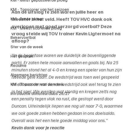
KM - Topscorer van het seizoen
Aan de uitslag te zien waren jullie heer en 
meester in het veld. Heeft TOV HVC dank ook 
KM - Beste ploeg
overlopen met goed verzorgd voetbal? Deze 
KM - Meest scorende ploeg
vraag stelde wij TOV trainer Kevin Ligtermoet na 
Bekervoetbal
afloop?
Ster van de week
"In de beginfase waren we duidelijk de bovenliggende 
Het gesprek
partij. Er zaten hele mooie aanvallen en goals bij. Na 25 
Reclame
minuten stond het al 4-0 en kreeg een speler van hun zijn 
Algemene berichten
tweede gele kaart. De wedstrijd was toen wel gespeeld 
en dat was de rest van de wedstrijd ook wel terug te zien 
KM - Topscorer van de week
in het spel. We werden wat slordig en kregen zelfs nog 
Introductie donateurclubs 26/27
een penalty tegen vlak na rust, die gestopt werd door 
Duncan. Uiteindelijk liepen we nog uit naar 7-0, waarmee 
we ook goede zaken hebben gedaan in ons doelsaldo. 
Overall was het een hele goede middag voor ons."
Kevin dank voor je reactie