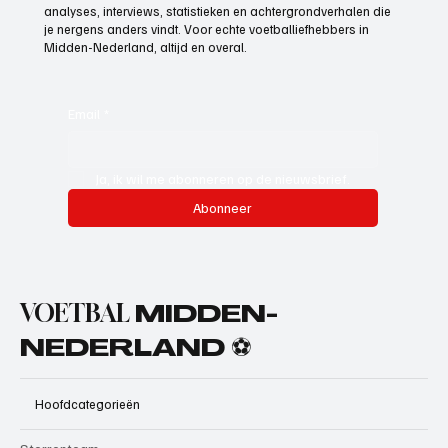
analyses, interviews, statistieken en achtergrondverhalen die
je nergens anders vindt. Voor echte voetballiefhebbers in
Midden-Nederland, altijd en overal.
Email
*
Ja, ik wil me abonneren op de nieuwsbrief.
Abonneer
VOETBAL
MIDDEN-
NEDERLAND ⚽
Hoofdcategorieën