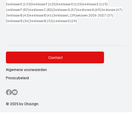
133 posts
125 posts
123 posts
119 posts
5e klasse E
(133)
5e klasse F
(125)
5e klasse D
(123)
4e klasse E
(119)
87 posts
82 posts
57 posts
49 posts
47 pos
1e klasse F
(87)
4e klasse C
(82)
2e klasse G
(57)
4e divisie A
(49)
3e divisie
(47)
43 posts
41 posts
39 posts
37 posts
3e klasse B
(43)
4e klasse B
(41)
3e klasse L
(39)
seizoen 2026-2027
(37)
34 posts
32 posts
29 posts
5e klasse B
(34)
3e klasse N
(32)
1e klasse D
(29)
Contact
Algemene voorwaarden
Privacybeleid
© 2025 by Chazign.