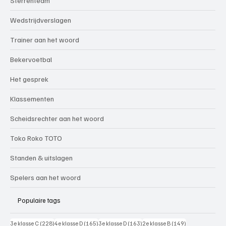
Sterrenteam
Wedstrijdverslagen
Trainer aan het woord
Bekervoetbal
Het gesprek
Klassementen
Scheidsrechter aan het woord
Toko Roko TOTO
Standen & uitslagen
Spelers aan het woord
Populaire tags
228 posts
165 posts
163 posts
149 posts
3e klasse C
(228)
4e klasse D
(165)
3e klasse D
(163)
2e klasse B
(149)