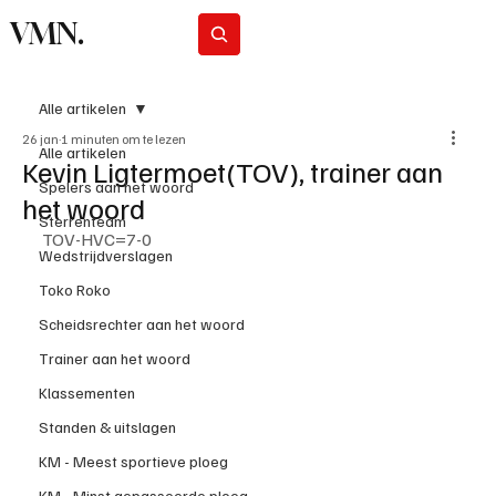
VMN.
Abonneer
Alle artikelen
26 jan
1 minuten om te lezen
Alle artikelen
Kevin Ligtermoet(TOV), trainer aan
Spelers aan het woord
het woord
Sterrenteam
TOV-HVC=7-0
Wedstrijdverslagen
Toko Roko
Scheidsrechter aan het woord
Trainer aan het woord
Klassementen
Standen & uitslagen
KM - Meest sportieve ploeg
KM - Minst gepasseerde ploeg