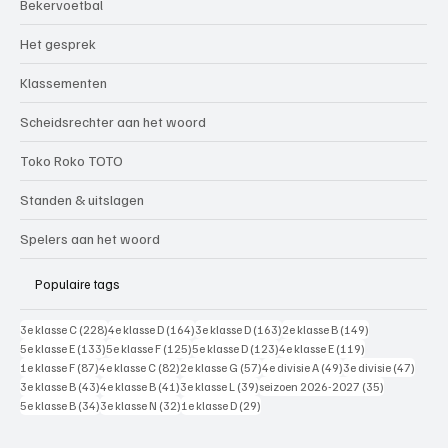
Bekervoetbal
Het gesprek
Klassementen
Scheidsrechter aan het woord
Toko Roko TOTO
Standen & uitslagen
Spelers aan het woord
Populaire tags
228 posts
164 posts
163 posts
149 posts
3e klasse C
(228)
4e klasse D
(164)
3e klasse D
(163)
2e klasse B
(149)
133 posts
125 posts
123 posts
119 posts
5e klasse E
(133)
5e klasse F
(125)
5e klasse D
(123)
4e klasse E
(119)
87 posts
82 posts
57 posts
49 posts
47 pos
1e klasse F
(87)
4e klasse C
(82)
2e klasse G
(57)
4e divisie A
(49)
3e divisie
(47)
43 posts
41 posts
39 posts
35 posts
3e klasse B
(43)
4e klasse B
(41)
3e klasse L
(39)
seizoen 2026-2027
(35)
34 posts
32 posts
29 posts
5e klasse B
(34)
3e klasse N
(32)
1e klasse D
(29)