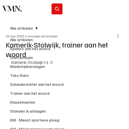
VMN.
Abonneer
Alle artikelen
24 nov 2025
1 minuten om te lezen
Alle artikelen
Kamerik-Stolwijk, trainer aan het
Spelers aan het woord
woord
Sterrenteam
Kamerik-Stolwijk=1-3
Wedstrijdverslagen
Toko Roko
Scheidsrechter aan het woord
Trainer aan het woord
Klassementen
Standen & uitslagen
KM - Meest sportieve ploeg
KM - Minst gepasseerde ploeg