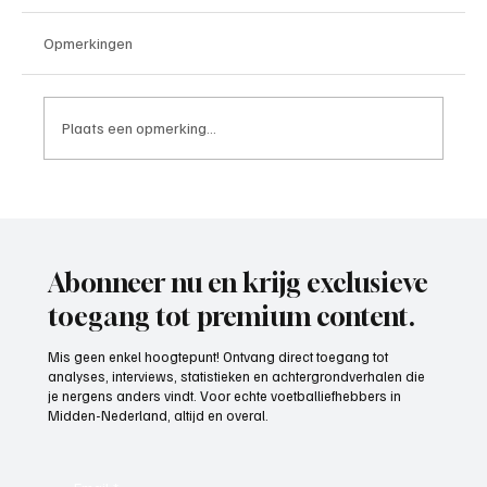
Opmerkingen
Plaats een opmerking...
Roy van Rooijen (Oranje Wit Elst), trainer
aan het woord
Abonneer nu en krijg exclusieve
toegang tot premium content.
Mis geen enkel hoogtepunt! Ontvang direct toegang tot
analyses, interviews, statistieken en achtergrondverhalen die
je nergens anders vindt. Voor echte voetballiefhebbers in
Midden-Nederland, altijd en overal.