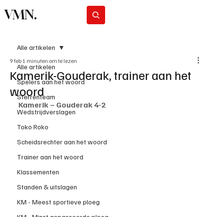
VMN.
Abonneer
Alle artikelen
9 feb
1 minuten om te lezen
Alle artikelen
Kamerik-Gouderak, trainer aan het
Spelers aan het woord
woord
Sterrenteam
Kamerik – Gouderak 4-2
Wedstrijdverslagen
Toko Roko
Scheidsrechter aan het woord
Trainer aan het woord
Klassementen
Standen & uitslagen
KM - Meest sportieve ploeg
KM - Minst gepasseerde ploeg