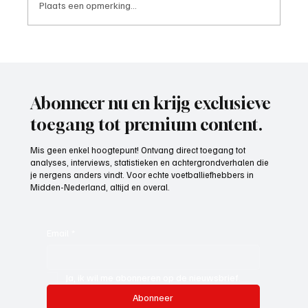
Plaats een opmerking...
Mark Visser (hoofdtrainer VOP), aan het
woord
Abonneer nu en krijg exclusieve
toegang tot premium content.
Mis geen enkel hoogtepunt! Ontvang direct toegang tot
analyses, interviews, statistieken en achtergrondverhalen die
je nergens anders vindt. Voor echte voetballiefhebbers in
Midden-Nederland, altijd en overal.
Email
*
Ja, ik wil me abonneren op de nieuwsbrief.
Abonneer