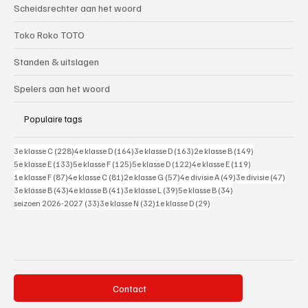
Scheidsrechter aan het woord
Toko Roko TOTO
Standen & uitslagen
Spelers aan het woord
Populaire tags
228 posts
164 posts
163 posts
149 posts
3e klasse C
(228)
4e klasse D
(164)
3e klasse D
(163)
2e klasse B
(149)
133 posts
125 posts
122 posts
119 posts
5e klasse E
(133)
5e klasse F
(125)
5e klasse D
(122)
4e klasse E
(119)
87 posts
81 posts
57 posts
49 posts
47 pos
1e klasse F
(87)
4e klasse C
(81)
2e klasse G
(57)
4e divisie A
(49)
3e divisie
(47)
43 posts
41 posts
39 posts
34 posts
3e klasse B
(43)
4e klasse B
(41)
3e klasse L
(39)
5e klasse B
(34)
33 posts
32 posts
29 posts
seizoen 2026-2027
(33)
3e klasse N
(32)
1e klasse D
(29)
Contact