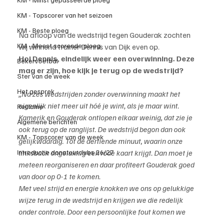
KM - Topscorer van het seizoen
KM - Beste ploeg
Na afloop van de wedstrijd tegen Gouderak zochten 
KM - Meest scorende ploeg
wij winnend trainer Dennis van Dijk even op.
Hoi Dennis, eindelijk weer een overwinning. Deze 
Bekervoetbal
mag er zijn, hoe kijk je terug op de wedstrijd?
Ster van de week
Het gesprek
„Na zes wedstrijden zonder overwinning maakt het 
eigenlijk niet meer uit hóé je wint, als je maar wint. 
Reclame
Kamerik en Gouderak ontlopen elkaar weinig, dat zie je 
Algemene berichten
ook terug op de ranglijst. De wedstrijd begon dan ook 
KM - Topscorer van de week
gelijkwaardig. Tot de dertiende minuut, waarin onze 
Introductie donateurclubs 26/27
linksback ongelukkig een rode kaart krijgt. Dan moet je 
meteen reorganiseren en daar profiteert Gouderak goed 
van door op 0-1 te komen.
Met veel strijd en energie knokken we ons op gelukkige 
wijze terug in de wedstrijd en krijgen we die redelijk 
onder controle. Door een persoonlijke fout komen we 