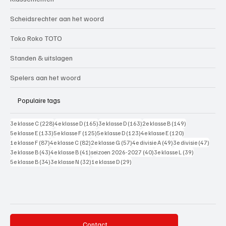
Scheidsrechter aan het woord
Toko Roko TOTO
Standen & uitslagen
Spelers aan het woord
Populaire tags
228 posts
165 posts
163 posts
149 posts
3e klasse C
(228)
4e klasse D
(165)
3e klasse D
(163)
2e klasse B
(149)
133 posts
125 posts
123 posts
120 posts
5e klasse E
(133)
5e klasse F
(125)
5e klasse D
(123)
4e klasse E
(120)
87 posts
82 posts
57 posts
49 posts
47 pos
1e klasse F
(87)
4e klasse C
(82)
2e klasse G
(57)
4e divisie A
(49)
3e divisie
(47)
43 posts
41 posts
40 posts
39 posts
3e klasse B
(43)
4e klasse B
(41)
seizoen 2026-2027
(40)
3e klasse L
(39)
34 posts
32 posts
29 posts
5e klasse B
(34)
3e klasse N
(32)
1e klasse D
(29)
Contact