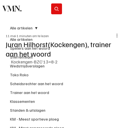
VMN.
Abonneer
Alle artikelen
11 mei
1 minuten om te lezen
Alle artikelen
Juran Hilhorst(Kockengen), trainer
Spelers aan het woord
aan het woord
Sterrenteam
Kockengen-BZC’13=8-2
Wedstrijdverslagen
Toko Roko
Scheidsrechter aan het woord
Trainer aan het woord
Klassementen
Standen & uitslagen
KM - Meest sportieve ploeg
KM - Minst gepasseerde ploeg