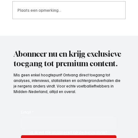
Plaats een opmerking...
Paul Richard(De Posthoorn), trainer aan het
woord
Abonneer nu en krijg exclusieve
toegang tot premium content.
Mis geen enkel hoogtepunt! Ontvang direct toegang tot
analyses, interviews, statistieken en achtergrondverhalen die
je nergens anders vindt. Voor echte voetballiefhebbers in
Midden-Nederland, altijd en overal.
Email
*
Ja, ik wil me abonneren op de nieuwsbrief.