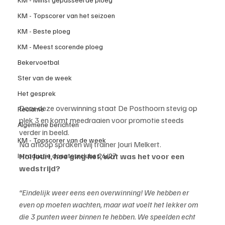
KM - Topscorer van het seizoen
KM - Beste ploeg
KM - Meest scorende ploeg
Bekervoetbal
Ster van de week
Het gesprek
Door deze overwinning staat De Posthoorn stevig op 
Reclame
plek 3 en komt meedraaien voor promotie steeds 
Algemene berichten
verder in beeld.
KM - Topscorer van de week
Na afloop spraken wij trainer Jouri Melkert.
Introductie donateurclubs 26/27
Hoi Jouri, hoe ging het, wat was het voor een 
wedstrijd?
“Eindelijk weer eens een overwinning! We hebben er 
even op moeten wachten, maar wat voelt het lekker om 
die 3 punten weer binnen te hebben. We speelden echt 