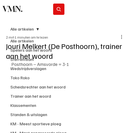
VMN.
Abonneer
Alle artikelen
2 mrt
1 minuten om te lezen
Alle artikelen
Jouri Melkert (De Posthoorn), trainer
Spelers aan het woord
aan het woord
Sterrenteam
Posthoorn – Amsvorde = 3-1
Wedstrijdverslagen
Toko Roko
Scheidsrechter aan het woord
Trainer aan het woord
Klassementen
Standen & uitslagen
KM - Meest sportieve ploeg
KM - Minst gepasseerde ploeg