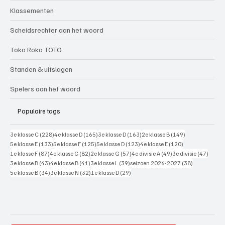
Klassementen
Scheidsrechter aan het woord
Toko Roko TOTO
Standen & uitslagen
Spelers aan het woord
Populaire tags
228 posts
165 posts
163 posts
149 posts
3e klasse C
(228)
4e klasse D
(165)
3e klasse D
(163)
2e klasse B
(149)
133 posts
125 posts
123 posts
120 posts
5e klasse E
(133)
5e klasse F
(125)
5e klasse D
(123)
4e klasse E
(120)
87 posts
82 posts
57 posts
49 posts
47 pos
1e klasse F
(87)
4e klasse C
(82)
2e klasse G
(57)
4e divisie A
(49)
3e divisie
(47)
43 posts
41 posts
39 posts
38 posts
3e klasse B
(43)
4e klasse B
(41)
3e klasse L
(39)
seizoen 2026-2027
(38)
34 posts
32 posts
29 posts
5e klasse B
(34)
3e klasse N
(32)
1e klasse D
(29)