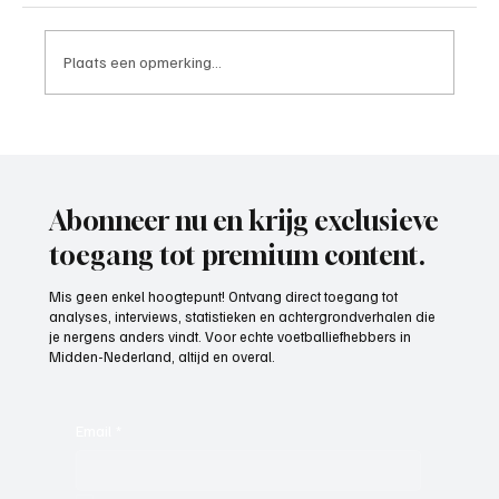
Plaats een opmerking...
Paul Richard(De Posthoorn), trainer aan het
woord
Abonneer nu en krijg exclusieve
toegang tot premium content.
Mis geen enkel hoogtepunt! Ontvang direct toegang tot
analyses, interviews, statistieken en achtergrondverhalen die
je nergens anders vindt. Voor echte voetballiefhebbers in
Midden-Nederland, altijd en overal.
Email
*