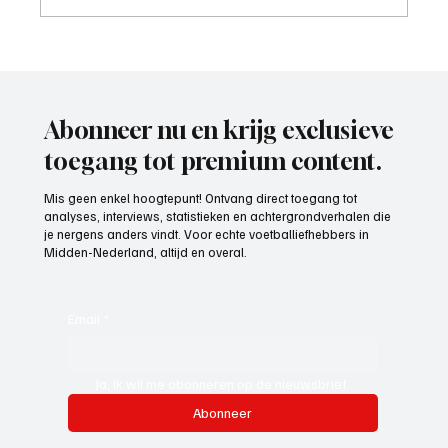
Wedstrijdverslag, IJsselmeervogels-
Exclesior Maassluis
Abonneer nu en krijg exclusieve
toegang tot premium content.
Mis geen enkel hoogtepunt! Ontvang direct toegang tot
analyses, interviews, statistieken en achtergrondverhalen die
je nergens anders vindt. Voor echte voetballiefhebbers in
Midden-Nederland, altijd en overal.
Email
*
Ja, ik wil me abonneren op de nieuwsbrief.
Abonneer