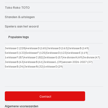
Toko Roko TOTO
Standen & uitslagen
Spelers aan het woord
Populaire tags
228 posts
165 posts
163 posts
149 posts
3e klasse C
(228)
4e klasse D
(165)
3e klasse D
(163)
2e klasse B
(149)
133 posts
125 posts
123 posts
119 posts
5e klasse E
(133)
5e klasse F
(125)
5e klasse D
(123)
4e klasse E
(119)
87 posts
82 posts
57 posts
49 posts
47 pos
1e klasse F
(87)
4e klasse C
(82)
2e klasse G
(57)
4e divisie A
(49)
3e divisie
(47)
43 posts
41 posts
39 posts
37 posts
3e klasse B
(43)
4e klasse B
(41)
3e klasse L
(39)
seizoen 2026-2027
(37)
34 posts
32 posts
29 posts
5e klasse B
(34)
3e klasse N
(32)
1e klasse D
(29)
Contact
Algemene voorwaarden