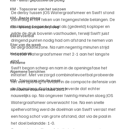
KM - Topscorer van het seizoen
De derby tussen JOS Watergraafsmeer en Swift stond 
KM - Beste ploeg
zaterdag in het teken van tegengestelde belangen. De 
thuisploeg begon het duel als (gedeeld) koploper en 
KM - Meest scorende ploeg
wilde de druk bovenin vasthouden, terwijl Swift juist 
Bekervoetbal
dringend punten nodig had om afstand te nemen van 
Ster van de week
de degradatiezone. Na ruim negentig minuten strijd 
Het gesprek
trok JOS Watergraafsmeer met 2-1 aan het langste 
eind.
Reclame
Swift begon scherp en nam in de openingsfase het 
Algemene berichten
initiatief. Met verzorgd combinatievoetbal probeerde 
KM - Topscorer van de week
het een opening te vinden in de compacte defensie van 
de thuisploeg. Grote kansen leverde dat echter 
Introductie donateurclubs 26/27
nauwelijks op. Na ongeveer twintig minuten sloeg JOS 
Watergraafsmeer onverwacht toe. Na een snelle 
spelhervatting werd de doelman van Swift verrast met 
een hoog schot van grote afstand, dat via de paal in 
het doel belandde: 1-0.