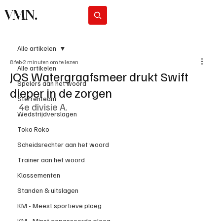
VMN.
Abonneer
Alle artikelen
8 feb
2 minuten om te lezen
Alle artikelen
JOS Watergraafsmeer drukt Swift
Spelers aan het woord
dieper in de zorgen
Sterrenteam
4e divisie A.
Wedstrijdverslagen
Toko Roko
Scheidsrechter aan het woord
Trainer aan het woord
Klassementen
Standen & uitslagen
KM - Meest sportieve ploeg
KM - Minst gepasseerde ploeg