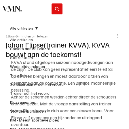
VMN.
Abonneer
Alle artikelen
18 jun
5 minuten om te lezen
Alle artikelen
Johan Flipse(trainer KVVA), KVVA
Spelers aan het woord
bouwt aan de toekomst!
Sterrenteam
KVVA stond afgelopen seizoen noodgedwongen aan 
Wedstrijdverslagen
de zijlijn. De club kon geen representatief eerste elftal 
Toko Roko
op de been brengen en moest daardoor afzien van 
deelname aan de competitie. Een pijnlijke, maar eerlijke 
Scheidsrechter aan het woord
beslissing.
Trainer aan het woord
Achter de schermen werden echter direct de schouders 
Klassementen
eronder gezet. Met de vroege aanstelling van trainer 
Johan Flipse koos de club voor een nieuwe koers. Voor 
Standen & uitslagen
Flipse zelf eveneens een bijzonder en uitdagend 
KM - Meest sportieve ploeg
avontuur.
KM - Minst gepasseerde ploeg