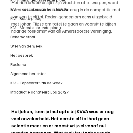
Het harde werken lijkt zijn vruchten af te werpen, want 
KM - Topscorer van het seizoen
komend seizoen keert KVVA terug in de competitie met 
een eerste elftal. Reden genoeg om eens uitgebreid 
KM - Beste ploeg
met Johan Flipse om tafel te gaan en vooruit te kijken 
KM - Meest scorende ploeg
naar de toekomst van de Amersfoortse vereniging.
Bekervoetbal
Ster van de week
Het gesprek
Reclame
Algemene berichten
KM - Topscorer van de week
Introductie donateurclubs 26/27
Hoi Johan, toen je instapte bij KVVA was er nog 
veel onzekerheid. Het eerste elftal had geen 
selectie meer en er moest vrijwel vanaf nul 
worden begonnen. Wat trok jou toch over de 