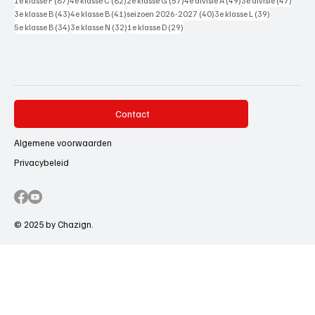
1e klasse F
(87)
4e klasse C
(82)
2e klasse G
(57)
4e divisie A
(49)
3e divisie
(47)
43 posts
41 posts
40 posts
39 posts
3e klasse B
(43)
4e klasse B
(41)
seizoen 2026-2027
(40)
3e klasse L
(39)
34 posts
32 posts
29 posts
5e klasse B
(34)
3e klasse N
(32)
1e klasse D
(29)
Contact
Algemene voorwaarden
Privacybeleid
© 2025 by Chazign.