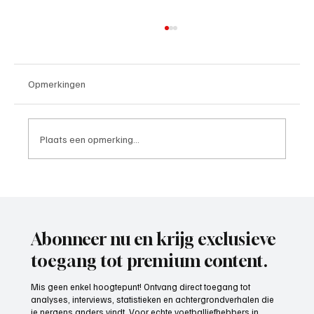
Opmerkingen
Plaats een opmerking...
Paul Richard(De Posthoorn), trainer aan het
woord
Abonneer nu en krijg exclusieve
toegang tot premium content.
Mis geen enkel hoogtepunt! Ontvang direct toegang tot
analyses, interviews, statistieken en achtergrondverhalen die
je nergens anders vindt. Voor echte voetballiefhebbers in