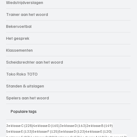
Wedstrijdverslagen
Trainer aan het woord
Bekervoetbal
Het gesprek
Klassementen
Scheidsrechter aan het woord
Toko Roko TOTO
Standen & uitslagen
Spelers aan het woord
Populaire tags
228 posts
165 posts
163 posts
149 posts
3e klasse C
(228)
4e klasse D
(165)
3e klasse D
(163)
2e klasse B
(149)
133 posts
125 posts
123 posts
120 posts
5e klasse E
(133)
5e klasse F
(125)
5e klasse D
(123)
4e klasse E
(120)
87 posts
82 posts
57 posts
49 posts
47 pos