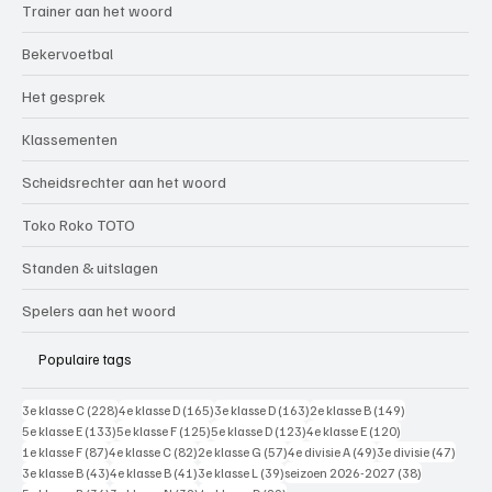
Trainer aan het woord
Bekervoetbal
Het gesprek
Klassementen
Scheidsrechter aan het woord
Toko Roko TOTO
Standen & uitslagen
Spelers aan het woord
Populaire tags
228 posts
165 posts
163 posts
149 posts
3e klasse C
(228)
4e klasse D
(165)
3e klasse D
(163)
2e klasse B
(149)
133 posts
125 posts
123 posts
120 posts
5e klasse E
(133)
5e klasse F
(125)
5e klasse D
(123)
4e klasse E
(120)
87 posts
82 posts
57 posts
49 posts
47 pos
1e klasse F
(87)
4e klasse C
(82)
2e klasse G
(57)
4e divisie A
(49)
3e divisie
(47)
43 posts
41 posts
39 posts
38 posts
3e klasse B
(43)
4e klasse B
(41)
3e klasse L
(39)
seizoen 2026-2027
(38)