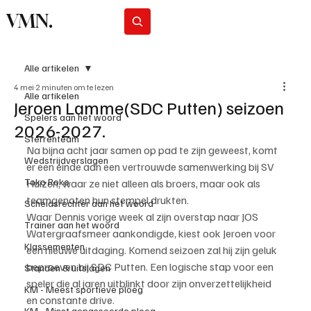
VMN.
Abonneer
Alle artikelen
4 mei
2 minuten om te lezen
Alle artikelen
Jeroen Lamme(SDC Putten) seizoen
Spelers aan het woord
2026-2027.
Sterrenteam
Na bijna acht jaar samen op pad te zijn geweest, komt 
Wedstrijdverslagen
er een einde aan een vertrouwde samenwerking bij SV 
Toko Roko
Huizen, waar ze niet alleen als broers, maar ook als 
teamgenoten hun stempel drukten.
Scheidsrechter aan het woord
Waar Dennis vorige week al zijn overstap naar JOS 
Trainer aan het woord
Watergraafsmeer aankondigde, kiest ook Jeroen voor 
Klassementen
een nieuwe uitdaging. Komend seizoen zal hij zijn geluk 
beproeven bij SDC Putten. Een logische stap voor een 
Standen & uitslagen
speler die al jaren uitblinkt door zijn onverzettelijkheid 
KM - Meest sportieve ploeg
en constante drive.
KM - Minst gepasseerde ploeg