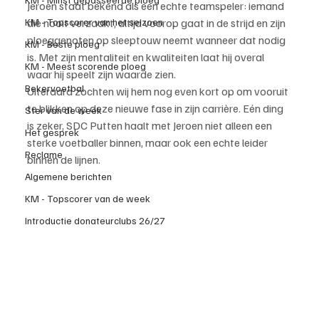
Jeroen staat bekend als een echte teamspeler: iemand 
KM - Topscorer van het seizoen
die nooit verzaakt, altijd voorop gaat in de strijd en zijn 
ploeggenoten op sleeptouw neemt wanneer dat nodig 
KM - Beste ploeg
is. Met zijn mentaliteit en kwaliteiten laat hij overal 
KM - Meest scorende ploeg
waar hij speelt zijn waarde zien.
Bekervoetbal
Uiteraard zochten wij hem nog even kort op om vooruit 
te blikken op deze nieuwe fase in zijn carrière. Eén ding 
Ster van de week
is zeker, SDC Putten haalt met Jeroen niet alleen een 
Het gesprek
sterke voetballer binnen, maar ook een echte leider 
Reclame
binnen de lijnen.
Algemene berichten
KM - Topscorer van de week
Introductie donateurclubs 26/27