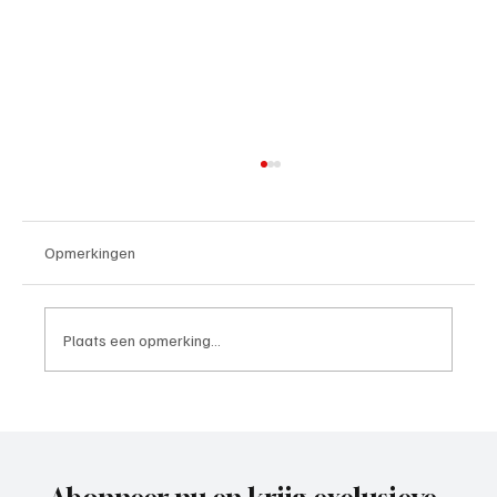
Opmerkingen
Plaats een opmerking...
Paul Richard(De Posthoorn), trainer aan het
woord