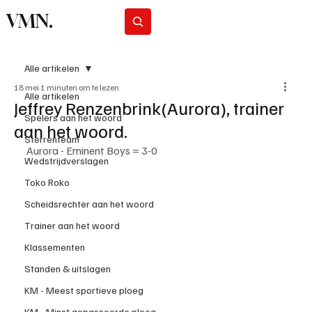
VMN.
Abonneer
Alle artikelen
18 mei
1 minuten om te lezen
Alle artikelen
Jeffrey Renzenbrink(Aurora), trainer
Spelers aan het woord
aan het woord.
Sterrenteam
Aurora - Eminent Boys = 3-0
Wedstrijdverslagen
Toko Roko
Scheidsrechter aan het woord
Trainer aan het woord
Klassementen
Standen & uitslagen
KM - Meest sportieve ploeg
KM - Minst gepasseerde ploeg