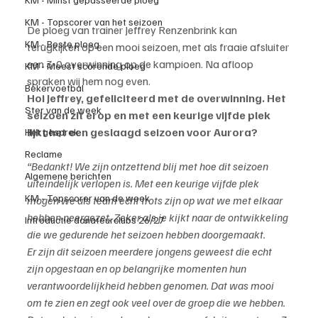
KM - Topscorer van het seizoen
De ploeg van trainer Jeffrey Renzenbrink kan 
KM - Beste ploeg
terugkijken op een mooi seizoen, met als fraaie afsluiter 
een 3-0 overwinning op de kampioen. Na afloop 
KM - Meest scorende ploeg
spraken wij hem nog even.
Bekervoetbal
Hoi Jeffrey, gefeliciteerd met de overwinning. Het 
Ster van de week
seizoen zit erop en met een keurige vijfde plek 
lijkt het een geslaagd seizoen voor Aurora?
Het gesprek
Reclame
“Bedankt! We zijn ontzettend blij met hoe dit seizoen 
Algemene berichten
uiteindelijk verlopen is. Met een keurige vijfde plek 
KM - Topscorer van de week
mogen we als team echt trots zijn op wat we met elkaar 
hebben neergezet. Zeker als je kijkt naar de ontwikkeling 
Introductie donateurclubs 26/27
die we gedurende het seizoen hebben doorgemaakt.
Er zijn dit seizoen meerdere jongens geweest die echt 
zijn opgestaan en op belangrijke momenten hun 
verantwoordelijkheid hebben genomen. Dat was mooi 
om te zien en zegt ook veel over de groep die we hebben.