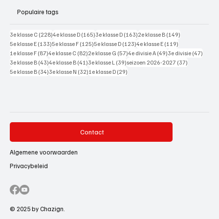
Populaire tags
228 posts
165 posts
163 posts
149 posts
3e klasse C
(228)
4e klasse D
(165)
3e klasse D
(163)
2e klasse B
(149)
133 posts
125 posts
123 posts
119 posts
5e klasse E
(133)
5e klasse F
(125)
5e klasse D
(123)
4e klasse E
(119)
87 posts
82 posts
57 posts
49 posts
47 pos
1e klasse F
(87)
4e klasse C
(82)
2e klasse G
(57)
4e divisie A
(49)
3e divisie
(47)
43 posts
41 posts
39 posts
37 posts
3e klasse B
(43)
4e klasse B
(41)
3e klasse L
(39)
seizoen 2026-2027
(37)
34 posts
32 posts
29 posts
5e klasse B
(34)
3e klasse N
(32)
1e klasse D
(29)
Contact
Algemene voorwaarden
Privacybeleid
© 2025 by Chazign.