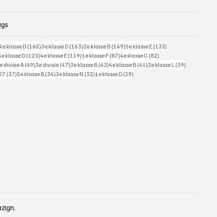
ags
228 posts
165 posts
163 posts
149 posts
133 posts
4e klasse D
(165)
3e klasse D
(163)
2e klasse B
(149)
5e klasse E
(133)
125 posts
123 posts
119 posts
87 posts
82 posts
5e klasse D
(123)
4e klasse E
(119)
1e klasse F
(87)
4e klasse C
(82)
7 posts
49 posts
47 posts
43 posts
41 posts
39 posts
e divisie A
(49)
3e divisie
(47)
3e klasse B
(43)
4e klasse B
(41)
3e klasse L
(39)
37 posts
34 posts
32 posts
29 posts
27
(37)
5e klasse B
(34)
3e klasse N
(32)
1e klasse D
(29)
zign.