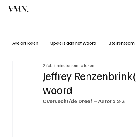
VMN.
Home
C
Alle artikelen
Spelers aan het woord
Sterrenteam
2 feb
1 minuten om te lezen
Standen & uitslagen
KM - Meest sportieve ploeg
Jeffrey Renzenbrink(
woord
KM - Meest scorende ploeg
Bekervoetbal
S
Overvecht/de Dreef – Aurora 2-3
Introductie donateurclubs 26/27