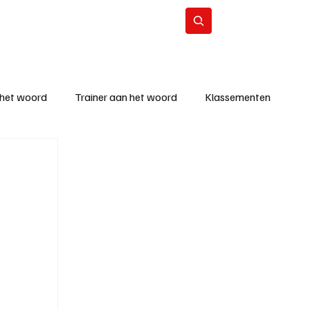
Contact
Abonneer
 het woord
Trainer aan het woord
Klassementen
eizoen
KM - Beste ploeg
richten
KM - Topscorer van de week