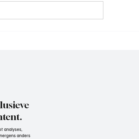
chard(De Posthoorn),
Michael van Brummelen 
 aan het woord
Nederhorst), trainer aa
woord, de voorbereidin
lusieve
tent.
t analyses,
e nergens anders