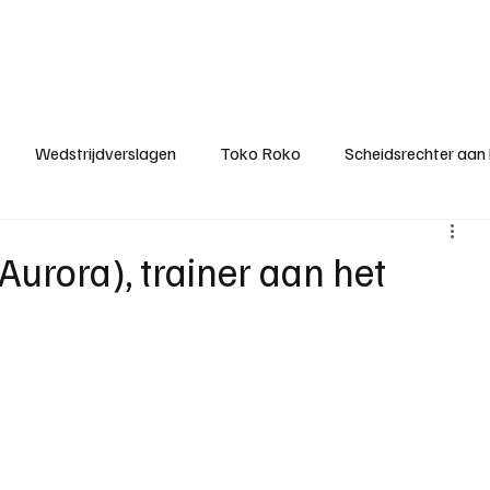
ategorieën
Donateurclubs
Sponsoren
Partners
Stichting MZS
Wedstrijdverslagen
Toko Roko
Scheidsrechter aan
KM - Minst gepasseerde ploeg
KM - Topscorer van het s
Aurora), trainer aan het
ter van de week
Het gesprek
Reclame
Algemene be