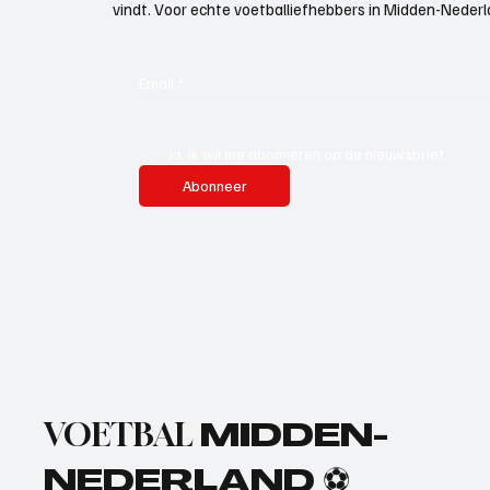
vindt. Voor echte voetballiefhebbers in Midden-Nederlan
Email
*
Ja, ik wil me abonneren op de nieuwsbrief.
Abonneer
VOETBAL
MIDDEN-
NEDERLAND ⚽