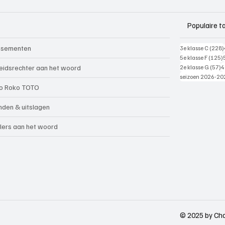
Populaire t
ssementen
3e klasse C
(228)
5e klasse F
(125)
5
eidsrechter aan het woord
2e klasse G
(57)
4
seizoen 2026-20
o Roko TOTO
nden & uitslagen
lers aan het woord
© 2025 by Cha