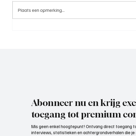
Plaats een opmerking...
Rik Klement(ASC Nieuwland),
Paul Ri
trainer aan het woord
trainer
Abonneer nu en krijg exc
toegang tot premium con
Mis geen enkel hoogtepunt! Ontvang direct toegang to
interviews, statistieken en achtergrondverhalen die j