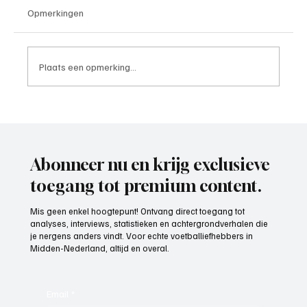
Opmerkingen
Plaats een opmerking...
Roy van Rooijen (Oranje Wit Elst), trainer
aan het woord
Abonneer nu en krijg exclusieve
toegang tot premium content.
Mis geen enkel hoogtepunt! Ontvang direct toegang tot
analyses, interviews, statistieken en achtergrondverhalen die
je nergens anders vindt. Voor echte voetballiefhebbers in
Midden-Nederland, altijd en overal.
Email
*