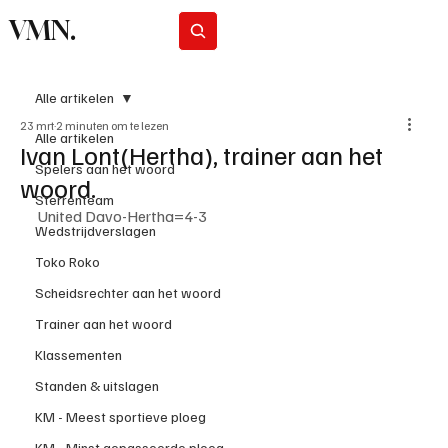
VMN.
Abonneer
Alle artikelen
23 mrt
2 minuten om te lezen
Alle artikelen
Ivan Lont(Hertha), trainer aan het
Spelers aan het woord
woord.
Sterrenteam
United Davo-Hertha=4-3 
Wedstrijdverslagen
Toko Roko
Scheidsrechter aan het woord
Trainer aan het woord
Klassementen
Standen & uitslagen
KM - Meest sportieve ploeg
KM - Minst gepasseerde ploeg