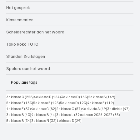
Het gesprek
Klassementen
Scheidsrechter aan het woord
Toko Roko TOTO
Standen & uitslagen
Spelers aan het woord
Populaire tags
228 posts
164 posts
163 posts
149 posts
3e klasse C
(228)
4e klasse D
(164)
3e klasse D
(163)
2e klasse B
(149)
133 posts
125 posts
123 posts
119 posts
5e klasse E
(133)
5e klasse F
(125)
5e klasse D
(123)
4e klasse E
(119)
87 posts
82 posts
57 posts
49 posts
47 pos
1e klasse F
(87)
4e klasse C
(82)
2e klasse G
(57)
4e divisie A
(49)
3e divisie
(47)
43 posts
41 posts
39 posts
35 posts
3e klasse B
(43)
4e klasse B
(41)
3e klasse L
(39)
seizoen 2026-2027
(35)
34 posts
32 posts
29 posts
5e klasse B
(34)
3e klasse N
(32)
1e klasse D
(29)