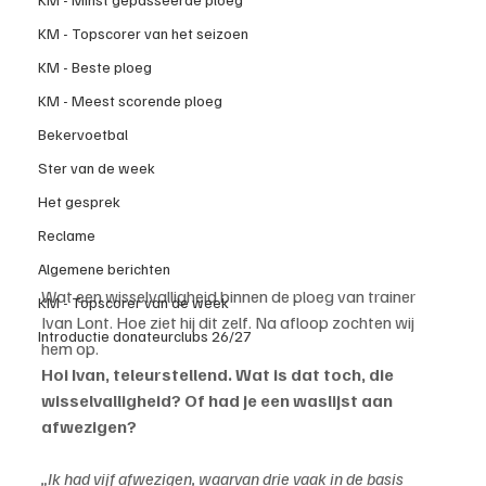
KM - Topscorer van het seizoen
KM - Beste ploeg
KM - Meest scorende ploeg
Bekervoetbal
Ster van de week
Het gesprek
Reclame
Algemene berichten
Wat een wisselvalligheid binnen de ploeg van trainer 
KM - Topscorer van de week
Ivan Lont. Hoe ziet hij dit zelf. Na afloop zochten wij 
Introductie donateurclubs 26/27
hem op.
Hoi Ivan, teleurstellend. Wat is dat toch, die 
wisselvalligheid? Of had je een waslijst aan 
afwezigen?
„Ik had vijf afwezigen, waarvan drie vaak in de basis 