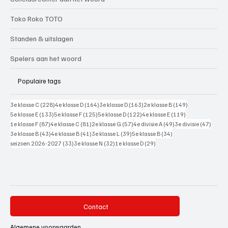
Toko Roko TOTO
Standen & uitslagen
Spelers aan het woord
Populaire tags
228 posts
164 posts
163 posts
149 posts
3e klasse C
(228)
4e klasse D
(164)
3e klasse D
(163)
2e klasse B
(149)
133 posts
125 posts
122 posts
119 posts
5e klasse E
(133)
5e klasse F
(125)
5e klasse D
(122)
4e klasse E
(119)
87 posts
81 posts
57 posts
49 posts
47 pos
1e klasse F
(87)
4e klasse C
(81)
2e klasse G
(57)
4e divisie A
(49)
3e divisie
(47)
43 posts
41 posts
39 posts
34 posts
3e klasse B
(43)
4e klasse B
(41)
3e klasse L
(39)
5e klasse B
(34)
33 posts
32 posts
29 posts
seizoen 2026-2027
(33)
3e klasse N
(32)
1e klasse D
(29)
Contact
Algemene voorwaarden