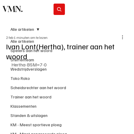
VMN.
Abonneer
Alle artikelen
2 feb
1 minuten om te lezen
Alle artikelen
Ivan Lont(Hertha), trainer aan het
Spelers aan het woord
woord
Sterrenteam
Hertha-BSM=7-0
Wedstrijdverslagen
Toko Roko
Scheidsrechter aan het woord
Trainer aan het woord
Klassementen
Standen & uitslagen
KM - Meest sportieve ploeg
KM - Minst gepasseerde ploeg