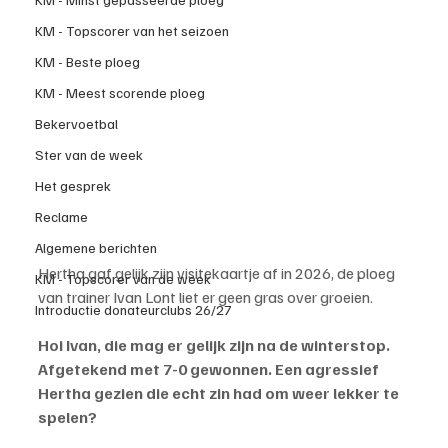
KM - Topscorer van het seizoen
KM - Beste ploeg
KM - Meest scorende ploeg
Bekervoetbal
Ster van de week
Het gesprek
Reclame
Algemene berichten
Hertha gaf gelijk zijn visitekaartje af in 2026, de ploeg 
KM - Topscorer van de week
van trainer Ivan Lont liet er geen gras over groeien.
Introductie donateurclubs 26/27
Hoi Ivan, die mag er gelijk zijn na de winterstop. 
Afgetekend met 7-0 gewonnen. Een agressief 
Hertha gezien die echt zin had om weer lekker te 
spelen?