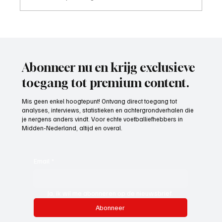
Mark Visser (hoofdtrainer VOP), aan het
woord
Abonneer nu en krijg exclusieve
toegang tot premium content.
Mis geen enkel hoogtepunt! Ontvang direct toegang tot
analyses, interviews, statistieken en achtergrondverhalen die
je nergens anders vindt. Voor echte voetballiefhebbers in
Midden-Nederland, altijd en overal.
Email
*
Ja, ik wil me abonneren op de nieuwsbrief.
Abonneer