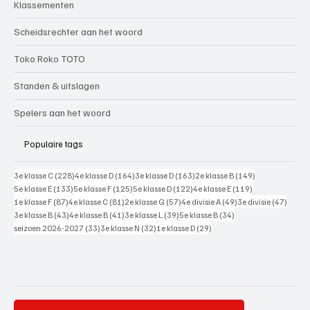
Klassementen
Scheidsrechter aan het woord
Toko Roko TOTO
Standen & uitslagen
Spelers aan het woord
Populaire tags
228 posts
164 posts
163 posts
149 posts
3e klasse C
(228)
4e klasse D
(164)
3e klasse D
(163)
2e klasse B
(149)
133 posts
125 posts
122 posts
119 posts
5e klasse E
(133)
5e klasse F
(125)
5e klasse D
(122)
4e klasse E
(119)
87 posts
81 posts
57 posts
49 posts
47 pos
1e klasse F
(87)
4e klasse C
(81)
2e klasse G
(57)
4e divisie A
(49)
3e divisie
(47)
43 posts
41 posts
39 posts
34 posts
3e klasse B
(43)
4e klasse B
(41)
3e klasse L
(39)
5e klasse B
(34)
33 posts
32 posts
29 posts
seizoen 2026-2027
(33)
3e klasse N
(32)
1e klasse D
(29)