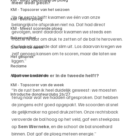
meer door pech?
KM - Topscorer van het seizoen
“In de eerste helft kwamen we één van onze 
KM - Beste ploeg
belangrijkste afspraken niet na. Dat had direct 
KM - Meest scorende ploeg
gevolgen, want daardoor kwamen we steeds een 
Bekervoetbal
fractie te laat om druk te zetten of de bal te heroveren. 
Ouderkerk speelde dat slim uit. Los daarvan kregen we 
Ster van de week
zelf genoeg kansen om te scoren, maar die laten we 
Het gesprek
liggen.”
Reclame
Wat veranderde er in de tweede helft?
Algemene berichten
KM - Topscorer van de week
“In de rust ben ik heel duidelijk geweest: we moesten 
Introductie donateurclubs 26/27
terug naar wat we hadden afgesproken. Dat hebben 
de jongens echt goed opgepakt. We scoorden al snel 
de gelijkmaker na goed drukzetten. Onze rechtsback 
veroverde de bal hoog op het veld, gaf een steekpass 
op 
Sem Werneke
, en die schoot de bal snoeihard 
binnen. Dat gaf de ploeg meteen energie.”