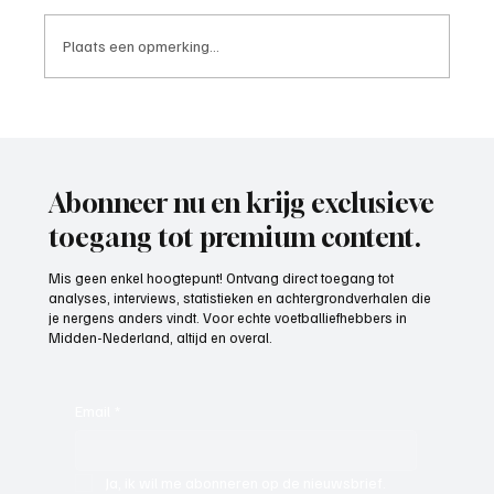
Plaats een opmerking...
Mark Visser (hoofdtrainer VOP), aan het
woord
Abonneer nu en krijg exclusieve
toegang tot premium content.
Mis geen enkel hoogtepunt! Ontvang direct toegang tot
analyses, interviews, statistieken en achtergrondverhalen die
je nergens anders vindt. Voor echte voetballiefhebbers in
Midden-Nederland, altijd en overal.
Email
*
Ja, ik wil me abonneren op de nieuwsbrief.