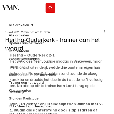
VMN.
Abonneer
Alle artikelen
13 okt 2025
2 minuten om te lezen
Alle artikelen
Hertha-Ouderkerk - trainer aan het
Spelers aan het woord
woord
Sterrenteam
Hertha – Ouderkerk 2-1
Wedstrijdverslagen
Het werd geen eenvoudige middag in Vinkeveen, maar 
Toko Roko
Hertha wist uiteindelijk wél de drie punten in eigen huis 
te houden. Na een 0-1 achterstand toonde de ploeg 
Scheidsrechter aan het woord
karakter en draaide het duel in de tweede helft volledig 
Trainer aan het woord
om. Na afloop blikte trainer 
Ivan Lont
 terug op de 
Klassementen
wedstrijd.
Standen & uitslagen
Ivan, 0-1 achter en uiteindelijk toch winnen met 2-
KM - Meest sportieve ploeg
1. Kwam die achterstand door slap starten of 
KM - Minst gepasseerde ploeg