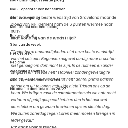
KM - Topscorer van het seizoen
Het was niet de beste wedstrijd van Graveland maar de 
KM - Beste ploeg
ploeg van Rik Klement nam de 3 punten wel mee naar 
KM - Meest scorende ploeg
huis?
Bekervoetbal
Wat vond hij van de wedstrijd?
Ster van de week
"Onder barre omstandigheden niet onze beste wedstrijd 
Het gesprek
van het seizoen. Begonnen nog wel aardig maar brachten 
Reclame
niet genoeg om dominant te zijn. In de rust een en ander 
Algemene berichten
omgezet en tweede helft stabieler zonder geweldig te 
spelen. Achterveld heeft eerst helft aantal prima kansen 
KM - Topscorer van de week
gehad om uit te lopen, gelukkig hield Tristan ons op de 
Introductie donateurclubs 26/27
been. We krijgen vaak de complimenten als we onterecht 
verloren of gelijkgespeeld hebben dan is het ook wel 
eens lekker om gewoon te winnen op een slechte dag. 
We zullen zaterdag tegen Laren meer moeten brengen in 
ieder geval."
Rik dank voor je reactie