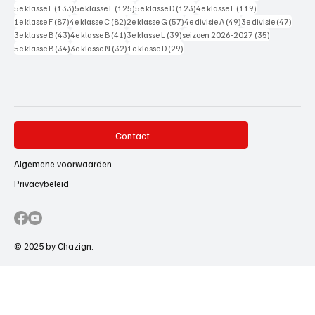
133 posts
125 posts
123 posts
119 posts
5e klasse E
(133)
5e klasse F
(125)
5e klasse D
(123)
4e klasse E
(119)
87 posts
82 posts
57 posts
49 posts
47 pos
1e klasse F
(87)
4e klasse C
(82)
2e klasse G
(57)
4e divisie A
(49)
3e divisie
(47)
43 posts
41 posts
39 posts
35 posts
3e klasse B
(43)
4e klasse B
(41)
3e klasse L
(39)
seizoen 2026-2027
(35)
34 posts
32 posts
29 posts
5e klasse B
(34)
3e klasse N
(32)
1e klasse D
(29)
Contact
Algemene voorwaarden
Privacybeleid
© 2025 by Chazign.