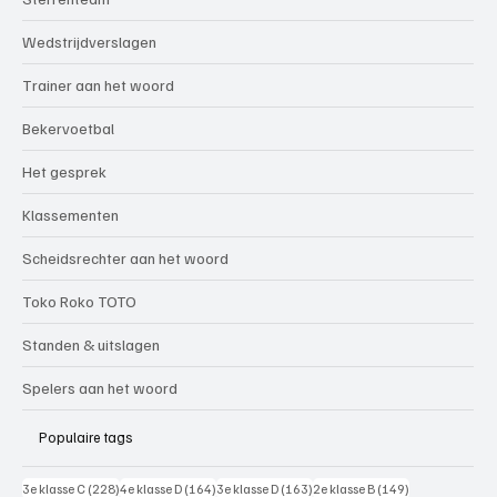
Wedstrijdverslagen
Trainer aan het woord
Bekervoetbal
Het gesprek
Klassementen
Scheidsrechter aan het woord
Toko Roko TOTO
Standen & uitslagen
Spelers aan het woord
Populaire tags
228 posts
164 posts
163 posts
149 posts
3e klasse C
(228)
4e klasse D
(164)
3e klasse D
(163)
2e klasse B
(149)