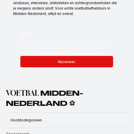
analyses, interviews, statistieken en achtergrondverhalen die
je nergens anders vindt. Voor echte voetballiefhebbers in
Midden-Nederland, altijd en overal.
Email
*
Ja, ik wil me abonneren op de nieuwsbrief.
Abonneer
VOETBAL
MIDDEN-
NEDERLAND ⚽
Hoofdcategorieën
Sterrenteam