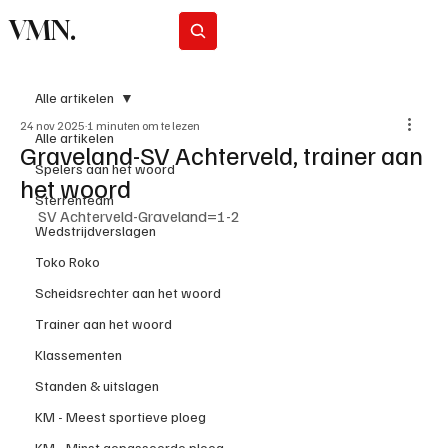
VMN.
Abonneer
Alle artikelen
24 nov 2025
1 minuten om te lezen
Alle artikelen
Graveland-SV Achterveld, trainer aan
Spelers aan het woord
het woord
Sterrenteam
SV Achterveld-Graveland=1-2
Wedstrijdverslagen
Toko Roko
Scheidsrechter aan het woord
Trainer aan het woord
Klassementen
Standen & uitslagen
KM - Meest sportieve ploeg
KM - Minst gepasseerde ploeg