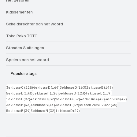
Klassementen
Scheidsrechter aan het woord
Toko Roko TOTO
Standen & uitslagen
Spelers aan het woord
Populaire tags
228 posts
164 posts
163 posts
149 posts
3e klasse C
(228)
4e klasse D
(164)
3e klasse D
(163)
2e klasse B
(149)
133 posts
125 posts
123 posts
119 posts
5e klasse E
(133)
5e klasse F
(125)
5e klasse D
(123)
4e klasse E
(119)
87 posts
82 posts
57 posts
49 posts
47 pos
1e klasse F
(87)
4e klasse C
(82)
2e klasse G
(57)
4e divisie A
(49)
3e divisie
(47)
43 posts
41 posts
39 posts
35 posts
3e klasse B
(43)
4e klasse B
(41)
3e klasse L
(39)
seizoen 2026-2027
(35)
34 posts
32 posts
29 posts
5e klasse B
(34)
3e klasse N
(32)
1e klasse D
(29)