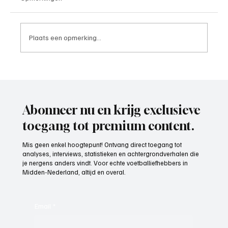
Plaats een opmerking...
Roy van Rooijen (Oranje Wit Elst), trainer
aan het woord
Abonneer nu en krijg exclusieve
toegang tot premium content.
Mis geen enkel hoogtepunt! Ontvang direct toegang tot
analyses, interviews, statistieken en achtergrondverhalen die
je nergens anders vindt. Voor echte voetballiefhebbers in
Midden-Nederland, altijd en overal.
Email
*