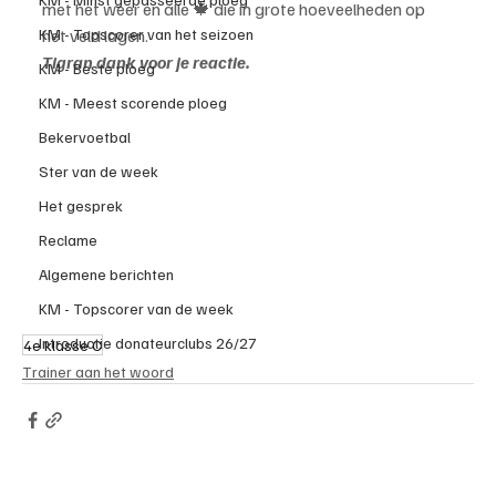
met het weer en alle 🍁 die in grote hoeveelheden op 
KM - Topscorer van het seizoen
het veld lagen.
Tigran dank voor je reactie.
KM - Beste ploeg
KM - Meest scorende ploeg
Bekervoetbal
Ster van de week
Het gesprek
Reclame
Algemene berichten
KM - Topscorer van de week
Introductie donateurclubs 26/27
4e klasse C
Trainer aan het woord