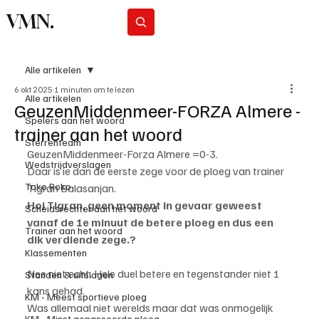
VMN.
Abonneer
Alle artikelen
6 okt 2025
1 minuten om te lezen
Alle artikelen
GeuzenMiddenmeer-FORZA Almere -
Spelers aan het woord
trainer aan het woord
Sterrenteam
GeuzenMiddenmeer-Forza Almere =0-3.
Wedstrijdverslagen
Daar is ie dan de eerste zege voor de ploeg van trainer 
Toko Roko
Tigran Balasanjan.
Hoi Tigran, geen moment in gevaar geweest 
Scheidsrechter aan het woord
vanaf de 1e minuut de betere ploeg en dus een 
Trainer aan het woord
dik verdiende zege.?
Klassementen
Nee niet echt. Hele duel betere en tegenstander niet 1 
Standen & uitslagen
kans gehad.
KM - Meest sportieve ploeg
Was allemaal niet werelds maar dat was onmogelijk 
KM - Minst gepasseerde ploeg