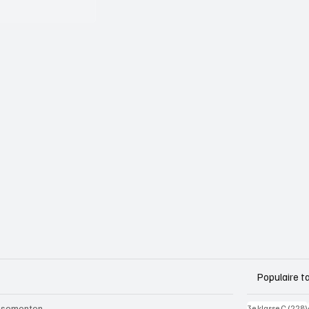
Populaire t
ssementen
3e klasse C
(228)