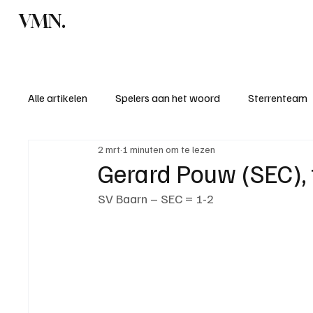
VMN.
Home
C
Alle artikelen
Spelers aan het woord
Sterrenteam
2 mrt
1 minuten om te lezen
Standen & uitslagen
KM - Meest sportieve ploeg
Gerard Pouw (SEC), 
SV Baarn – SEC = 1-2
KM - Meest scorende ploeg
Bekervoetbal
S
Introductie donateurclubs 26/27