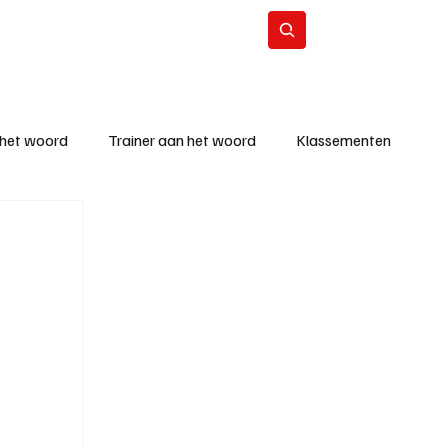
Contact
Abonneer
 het woord
Trainer aan het woord
Klassementen
eizoen
KM - Beste ploeg
richten
KM - Topscorer van de week