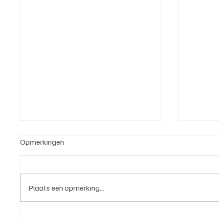
Opmerkingen
Plaats een opmerking...
Michael van Brummelen (v.v.
Roy van