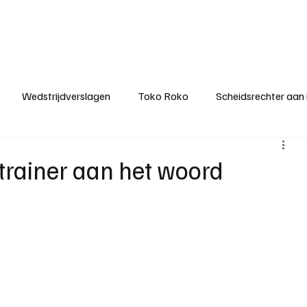
ategorieën
Donateurclubs
Sponsoren
Partners
Stichting MZS
Wedstrijdverslagen
Toko Roko
Scheidsrechter aan
KM - Minst gepasseerde ploeg
KM - Topscorer van het s
trainer aan het woord
ter van de week
Het gesprek
Reclame
Algemene be