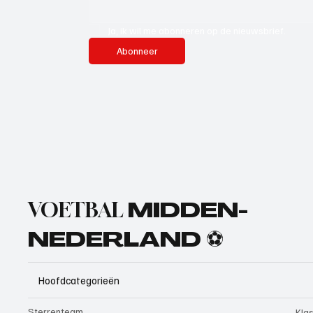
Ja, ik wil me abonneren op de nieuwsbrief.
Abonneer
VOETBAL
MIDDEN-
NEDERLAND ⚽
Hoofdcategorieën
Sterrenteam
Kla