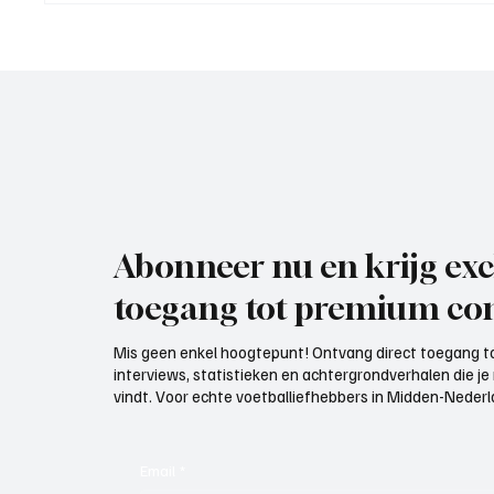
Nederhorst), trainer aan het
Elst), 
woord, de voorbereiding
Abonneer nu en krijg exc
toegang tot premium con
Mis geen enkel hoogtepunt! Ontvang direct toegang to
interviews, statistieken en achtergrondverhalen die j
vindt. Voor echte voetballiefhebbers in Midden-Nederlan
Email
*