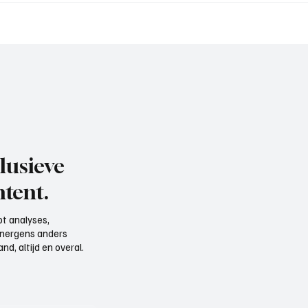
trainer aan het woord
VOP), aan het woord
lusieve
tent.
t analyses,
e nergens anders
d, altijd en overal.