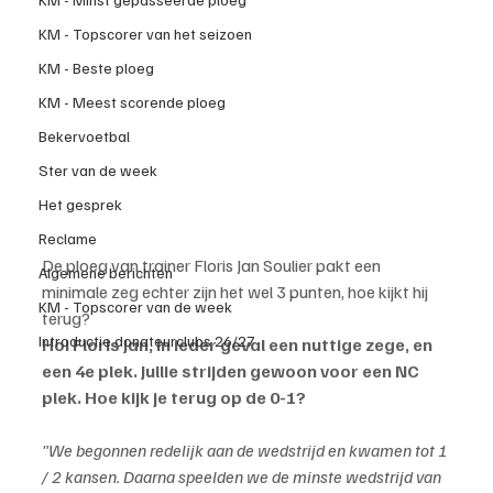
KM - Topscorer van het seizoen
KM - Beste ploeg
KM - Meest scorende ploeg
Bekervoetbal
Ster van de week
Het gesprek
Reclame
De ploeg van trainer Floris Jan Soulier pakt een 
Algemene berichten
minimale zeg echter zijn het wel 3 punten, hoe kijkt hij 
KM - Topscorer van de week
terug?
Introductie donateurclubs 26/27
Hoi Floris Jan, in ieder geval een nuttige zege, en 
een 4e plek. Jullie strijden gewoon voor een NC 
plek. Hoe kijk je terug op de 0-1?
"We begonnen redelijk aan de wedstrijd en kwamen tot 1 
/ 2 kansen. Daarna speelden we de minste wedstrijd van 