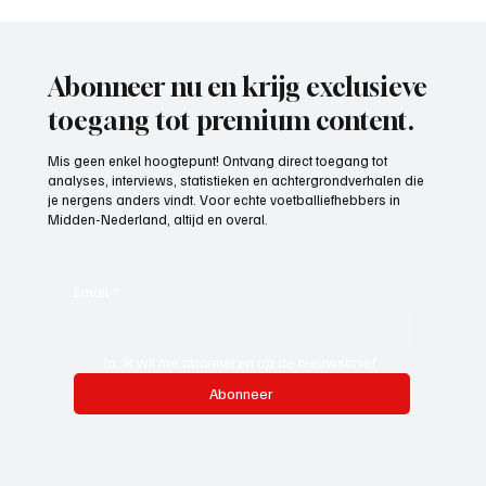
Mark Visser (hoofdtrainer VOP), aan het
woord
Abonneer nu en krijg exclusieve
toegang tot premium content.
Mis geen enkel hoogtepunt! Ontvang direct toegang tot
analyses, interviews, statistieken en achtergrondverhalen die
je nergens anders vindt. Voor echte voetballiefhebbers in
Midden-Nederland, altijd en overal.
Email
*
Ja, ik wil me abonneren op de nieuwsbrief.
Abonneer