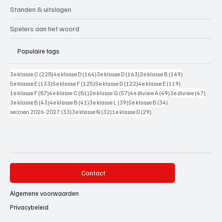
Standen & uitslagen
Spelers aan het woord
Populaire tags
228 posts
164 posts
163 posts
149 posts
3e klasse C
(228)
4e klasse D
(164)
3e klasse D
(163)
2e klasse B
(149)
133 posts
125 posts
122 posts
119 posts
5e klasse E
(133)
5e klasse F
(125)
5e klasse D
(122)
4e klasse E
(119)
87 posts
81 posts
57 posts
49 posts
47 pos
1e klasse F
(87)
4e klasse C
(81)
2e klasse G
(57)
4e divisie A
(49)
3e divisie
(47)
43 posts
41 posts
39 posts
34 posts
3e klasse B
(43)
4e klasse B
(41)
3e klasse L
(39)
5e klasse B
(34)
33 posts
32 posts
29 posts
seizoen 2026-2027
(33)
3e klasse N
(32)
1e klasse D
(29)
Contact
Algemene voorwaarden
Privacybeleid