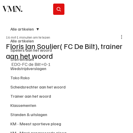
VMN.
Abonneer
Alle artikelen
16 mrt
1 minuten om te lezen
Alle artikelen
Floris Jan Soulier( FC De Bilt), trainer
Spelers aan het woord
aan het woord
Sterrenteam
EDO-FC de Bilt=0-1
Wedstrijdverslagen
Toko Roko
Scheidsrechter aan het woord
Trainer aan het woord
Klassementen
Standen & uitslagen
KM - Meest sportieve ploeg
KM - Minst gepasseerde ploeg