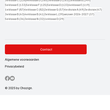
3e klasse C
(228)
4e klasse D
(165)
3e klasse D
(163)
2e klasse B
(149)
133 posts
125 posts
123 posts
119 posts
5e klasse E
(133)
5e klasse F
(125)
5e klasse D
(123)
4e klasse E
(119)
87 posts
82 posts
57 posts
49 posts
47 pos
1e klasse F
(87)
4e klasse C
(82)
2e klasse G
(57)
4e divisie A
(49)
3e divisie
(47)
43 posts
41 posts
39 posts
37 posts
3e klasse B
(43)
4e klasse B
(41)
3e klasse L
(39)
seizoen 2026-2027
(37)
34 posts
32 posts
29 posts
5e klasse B
(34)
3e klasse N
(32)
1e klasse D
(29)
Contact
Algemene voorwaarden
Privacybeleid
© 2025 by Chazign.