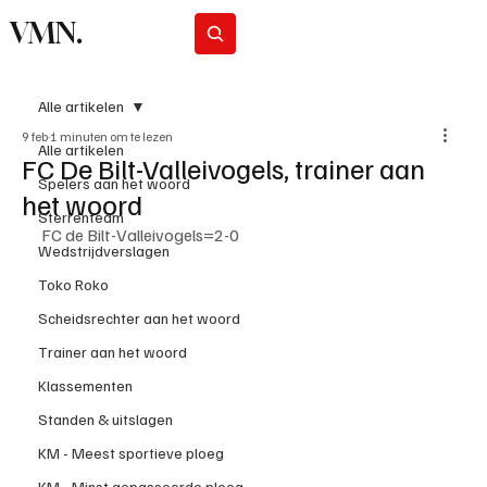
VMN.
Abonneer
Alle artikelen
9 feb
1 minuten om te lezen
Alle artikelen
FC De Bilt-Valleivogels, trainer aan
Spelers aan het woord
het woord
Sterrenteam
FC de Bilt-Valleivogels=2-0
Wedstrijdverslagen
Toko Roko
Scheidsrechter aan het woord
Trainer aan het woord
Klassementen
Standen & uitslagen
KM - Meest sportieve ploeg
KM - Minst gepasseerde ploeg