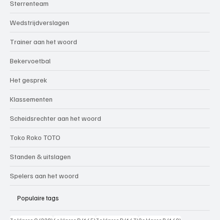
Sterrenteam
Wedstrijdverslagen
Trainer aan het woord
Bekervoetbal
Het gesprek
Klassementen
Scheidsrechter aan het woord
Toko Roko TOTO
Standen & uitslagen
Spelers aan het woord
Populaire tags
228 posts
165 posts
163 posts
149 posts