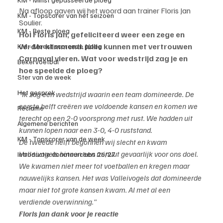
Na afloop gaven wij het woord aan trainer Floris Jan 
KM - Topscorer van het seizoen
Soulier.
KM - Beste ploeg
Hoi Floris Jan, gefeliciteerd weer een zege en 
verder klimmend. Jullie kunnen met vertrouwen 
KM - Meest scorende ploeg
Carnaval vieren. Wat voor wedstrijd zag je en 
Bekervoetbal
hoe speelde de ploeg?
Ster van de week
Het gesprek
"Ik zag een wedstrijd waarin een team domineerde. De 
eerste helft creëren we voldoende kansen en komen we 
Reclame
terecht op een 2-0 voorsprong met rust. We hadden uit 
Algemene berichten
kunnen lopen naar een 3-0, 4-0 ruststand.
KM - Topscorer van de week
De tweede helft begonnen wij slecht en kwam 
Valleivogels binnen een minuut gevaarlijk voor ons doel. 
Introductie donateurclubs 26/27
We kwamen niet meer tot voetballen en kregen maar 
nauwelijks kansen. Het was Valleivogels dat domineerde 
maar niet tot grote kansen kwam. Al met al een 
verdiende overwinning."
Floris Jan dank voor je reactie