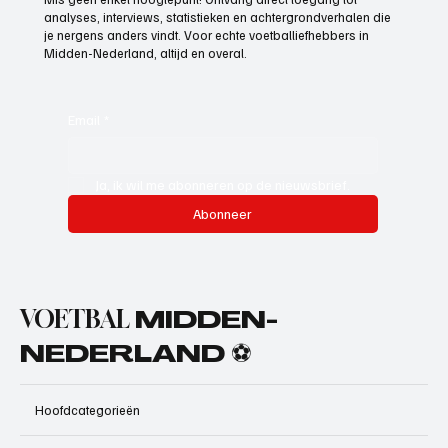
analyses, interviews, statistieken en achtergrondverhalen die
je nergens anders vindt. Voor echte voetballiefhebbers in
Midden-Nederland, altijd en overal.
Email
*
Ja, ik wil me abonneren op de nieuwsbrief.
Abonneer
VOETBAL
MIDDEN-
NEDERLAND ⚽
Hoofdcategorieën