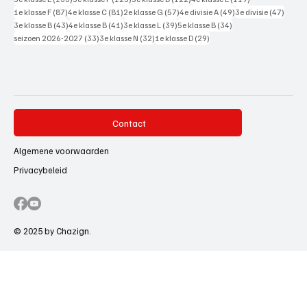
87 posts
81 posts
57 posts
49 posts
47 pos
1e klasse F
(87)
4e klasse C
(81)
2e klasse G
(57)
4e divisie A
(49)
3e divisie
(47)
43 posts
41 posts
39 posts
34 posts
3e klasse B
(43)
4e klasse B
(41)
3e klasse L
(39)
5e klasse B
(34)
33 posts
32 posts
29 posts
seizoen 2026-2027
(33)
3e klasse N
(32)
1e klasse D
(29)
Contact
Algemene voorwaarden
Privacybeleid
© 2025 by Chazign.