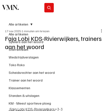
VMN.
Abonneer
Alle artikelen
17 nov 2025
1 minuten om te lezen
Alle artikelen
Faja Lobi KDS-Rivierwijkers, trainers
Spelers aan het woord
aan het woord
Sterrenteam
Wedstrijdverslagen
Toko Roko
Scheidsrechter aan het woord
Trainer aan het woord
Klassementen
Standen & uitslagen
KM - Meest sportieve ploeg
Faja Lobi KDS-Rivierwijkers=3-3
KM - Minst gepasseerde ploeg