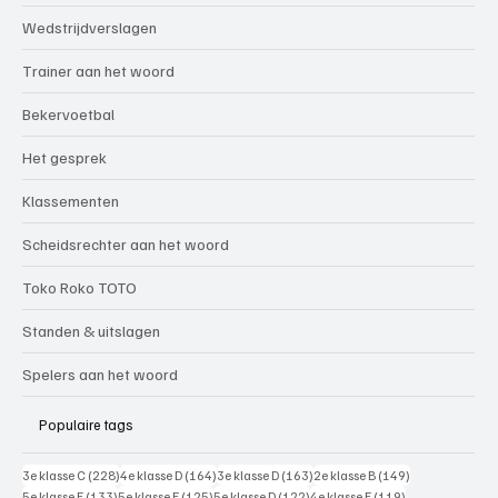
Wedstrijdverslagen
Trainer aan het woord
Bekervoetbal
Het gesprek
Klassementen
Scheidsrechter aan het woord
Toko Roko TOTO
Standen & uitslagen
Spelers aan het woord
Populaire tags
228 posts
164 posts
163 posts
149 posts
3e klasse C
(228)
4e klasse D
(164)
3e klasse D
(163)
2e klasse B
(149)
133 posts
125 posts
122 posts
119 posts
5e klasse E
(133)
5e klasse F
(125)
5e klasse D
(122)
4e klasse E
(119)