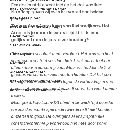
Een doelpuntrijke wedstrijd op het dak van Ikea.
KM - Topscorer van het seizoen
Na afloop gaven wij even het woord aan beiden 
KM - Beste ploeg
ploegen.
Trainer Arno Agterberg van Rivierwijkers. Hoi 
KM - Meest scorende ploeg
Arno, als je naar de wedstrijd kijkt is een 
Bekervoetbal
gelijkspel dan de juiste verhouding?
Ster van de week
"We hadden absoluut meer verdiend. Het was een heel 
Het gesprek
sportieve wedstrijd dus daar heb ik ook als liefhebber 
Reclame
alleen maar waardering voor. Maar we hadden de 2-3 
Algemene berichten
gewoon verdiend en vast moeten houden. Dat het dan 
alsnog in de blessuretijd en tegen de verhouding in mis 
KM - Topscorer van de week
gaat is iets waar we enkel onszelf verwijten voor kunnen 
Introductie donateurclubs 26/27
maken.
Maar goed, Faja Lobi-KDS bleef in de wedstrijd doordat 
we ons dominante spel in de tweede helft niet konden 
omzetten in goals. De overigens zeer sympathieke 
scheidsrechter hielp echter ook niet mee door soms 
onverklaarbare beslissingen.