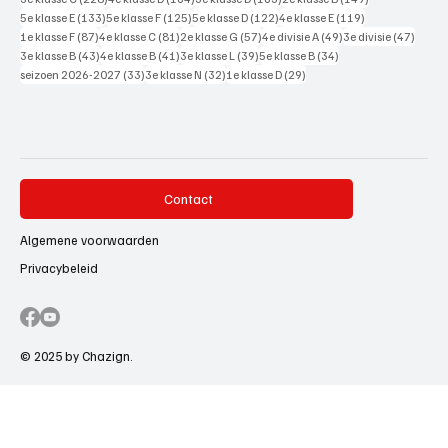
133 posts
125 posts
122 posts
119 posts
5e klasse E
(133)
5e klasse F
(125)
5e klasse D
(122)
4e klasse E
(119)
87 posts
81 posts
57 posts
49 posts
47 pos
1e klasse F
(87)
4e klasse C
(81)
2e klasse G
(57)
4e divisie A
(49)
3e divisie
(47)
43 posts
41 posts
39 posts
34 posts
3e klasse B
(43)
4e klasse B
(41)
3e klasse L
(39)
5e klasse B
(34)
33 posts
32 posts
29 posts
seizoen 2026-2027
(33)
3e klasse N
(32)
1e klasse D
(29)
Contact
Algemene voorwaarden
Privacybeleid
© 2025 by Chazign.