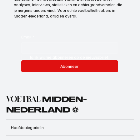
analyses, interviews, statistieken en achtergrondverhalen die
je nergens anders vindt. Voor echte voetballiefhebbers in
Midden-Nederland, altijd en overal.
Email
*
Ja, ik wil me abonneren op de nieuwsbrief.
Abonneer
VOETBAL
MIDDEN-
NEDERLAND ⚽
Hoofdcategorieën