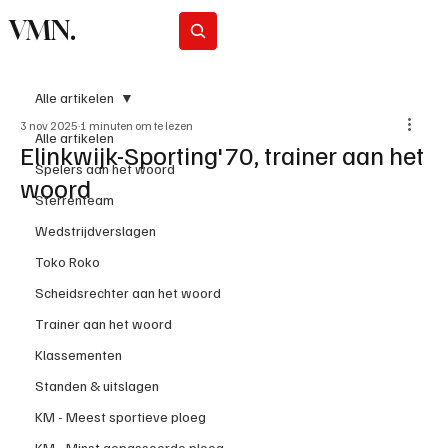
VMN.
Abonneer
Alle artikelen
3 nov 2025
1 minuten om te lezen
Alle artikelen
Elinkwijk-Sporting'70, trainer aan het
Spelers aan het woord
woord
Sterrenteam
Wedstrijdverslagen
Toko Roko
Scheidsrechter aan het woord
Trainer aan het woord
Klassementen
Standen & uitslagen
KM - Meest sportieve ploeg
KM - Minst gepasseerde ploeg