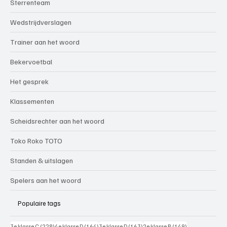
Sterrenteam
Wedstrijdverslagen
Trainer aan het woord
Bekervoetbal
Het gesprek
Klassementen
Scheidsrechter aan het woord
Toko Roko TOTO
Standen & uitslagen
Spelers aan het woord
Populaire tags
228 posts
164 posts
163 posts
149 posts
3e klasse C
(228)
4e klasse D
(164)
3e klasse D
(163)
2e klasse B
(149)