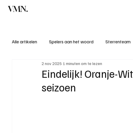
VMN.
Home
C
Alle artikelen
Spelers aan het woord
Sterrenteam
2 nov 2025
1 minuten om te lezen
Standen & uitslagen
KM - Meest sportieve ploeg
Eindelijk! Oranje-Wi
seizoen
KM - Meest scorende ploeg
Bekervoetbal
S
Introductie donateurclubs 26/27