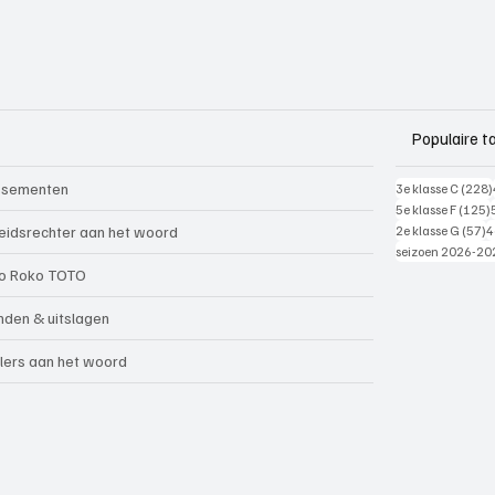
Populaire t
ssementen
3e klasse C
(228)
5e klasse F
(125)
5
eidsrechter aan het woord
2e klasse G
(57)
4
seizoen 2026-20
o Roko TOTO
nden & uitslagen
lers aan het woord