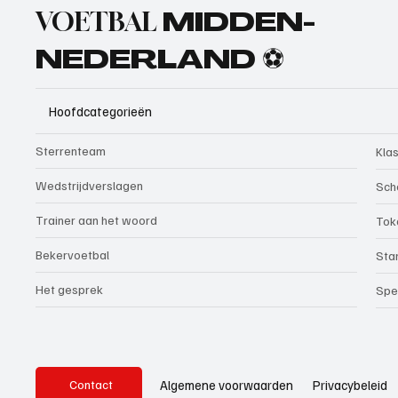
VOETBAL
MIDDEN-
NEDERLAND ⚽
Hoofdcategorieën
Sterrenteam
Kla
Wedstrijdverslagen
Sch
Trainer aan het woord
Tok
Bekervoetbal
Sta
Het gesprek
Spe
Privacybeleid
Algemene voorwaarden
Contact