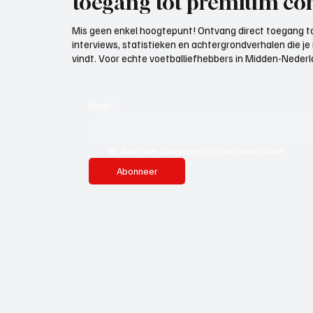
toegang tot premium con
Mis geen enkel hoogtepunt! Ontvang direct toegang to
interviews, statistieken en achtergrondverhalen die j
vindt. Voor echte voetballiefhebbers in Midden-Nederlan
Email
*
Ja, ik wil me abonneren op de nieuwsbrief.
Abonneer