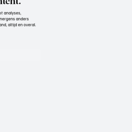
tent.
t analyses,
e nergens anders
d, altijd en overal.