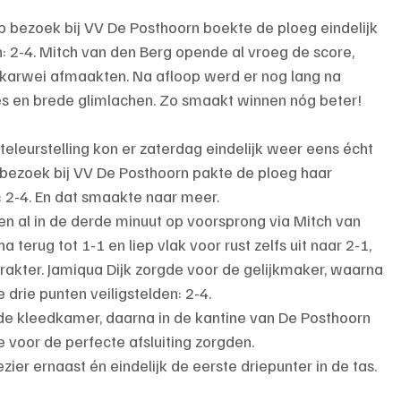
 bezoek bij VV De Posthoorn boekte de ploeg eindelijk 
: 2-4. Mitch van den Berg opende al vroeg de score, 
t karwei afmaakten. Na afloop werd er nog lang na 
jes en brede glimlachen. Zo smaakt winnen nóg beter!
leurstelling kon er zaterdag eindelijk weer eens écht 
 bezoek bij VV De Posthoorn pakte de ploeg haar 
: 2-4. En dat smaakte naar meer.
 al in de derde minuut op voorsprong via Mitch van 
erug tot 1-1 en liep vlak voor rust zelfs uit naar 2-1, 
akter. Jamiqua Dijk zorgde voor de gelijkmaker, waarna 
 drie punten veiligstelden: 2-4.
n de kleedkamer, daarna in de kantine van De Posthoorn 
 voor de perfecte afsluiting zorgden.
ezier ernaast én eindelijk de eerste driepunter in de tas.