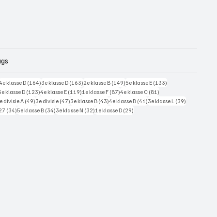
ags
228 posts
164 posts
163 posts
149 posts
133 posts
4e klasse D
(164)
3e klasse D
(163)
2e klasse B
(149)
5e klasse E
(133)
125 posts
123 posts
119 posts
87 posts
81 posts
5e klasse D
(123)
4e klasse E
(119)
1e klasse F
(87)
4e klasse C
(81)
7 posts
49 posts
47 posts
43 posts
41 posts
39 posts
e divisie A
(49)
3e divisie
(47)
3e klasse B
(43)
4e klasse B
(41)
3e klasse L
(39)
34 posts
34 posts
32 posts
29 posts
27
(34)
5e klasse B
(34)
3e klasse N
(32)
1e klasse D
(29)