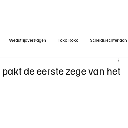
ategorieën
Donateurclubs
Sponsoren
Partners
Stichting MZS
Wedstrijdverslagen
Toko Roko
Scheidsrechter aan
KM - Minst gepasseerde ploeg
KM - Topscorer van het s
t pakt de eerste zege van het
ter van de week
Het gesprek
Reclame
Algemene be