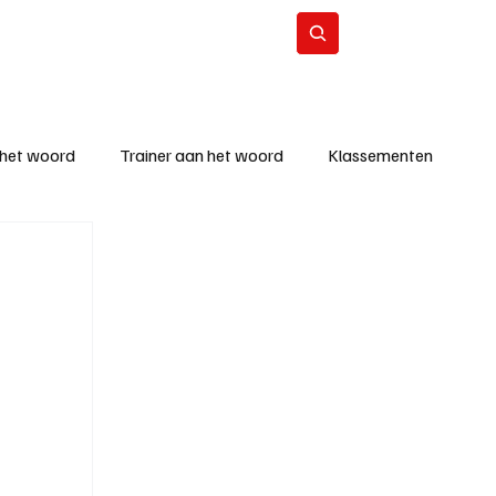
Contact
Abonneer
 het woord
Trainer aan het woord
Klassementen
eizoen
KM - Beste ploeg
richten
KM - Topscorer van de week