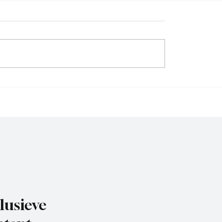
Wedstrijdverslag , DVS
jdverslag,
eervogels-Exclesior
uis
lusieve