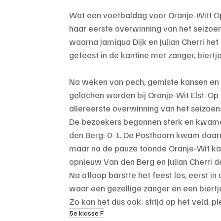
Wat een voetbaldag voor Oranje-Wit! Op
haar eerste overwinning van het seizoen
waarna Jamiqua Dijk en Julian Cherri he
gefeest in de kantine met zanger, biert
Na weken van pech, gemiste kansen en te
gelachen worden bij Oranje-Wit Elst. Op
allereerste overwinning van het seizoen
De bezoekers begonnen sterk en kwamen
den Berg: 0-1. De Posthoorn kwam daarna t
maar na de pauze toonde Oranje-Wit kar
opnieuw Van den Berg en Julian Cherri de
Na afloop barstte het feest los, eerst i
waar een gezellige zanger en een biertje
Zo kan het dus ook: strijd op het veld, pl
5e klasse F