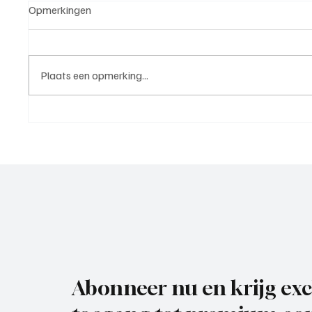
Opmerkingen
Plaats een opmerking...
Westzaan 1 - Voorwaarts 1
Wedstri
(nacompetitie | 6 juni 2026)
IJsselm
Maassl
Abonneer nu en krijg exc