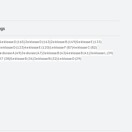
ags
228 posts
165 posts
163 posts
149 posts
133 posts
4e klasse D
(165)
3e klasse D
(163)
2e klasse B
(149)
5e klasse E
(133)
125 posts
123 posts
120 posts
87 posts
82 posts
5e klasse D
(123)
4e klasse E
(120)
1e klasse F
(87)
4e klasse C
(82)
7 posts
49 posts
47 posts
43 posts
41 posts
39 posts
e divisie A
(49)
3e divisie
(47)
3e klasse B
(43)
4e klasse B
(41)
3e klasse L
(39)
38 posts
34 posts
32 posts
29 posts
27
(38)
5e klasse B
(34)
3e klasse N
(32)
1e klasse D
(29)