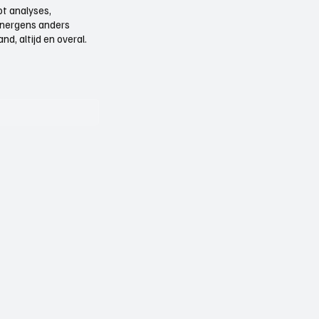
t analyses,
e nergens anders
d, altijd en overal.