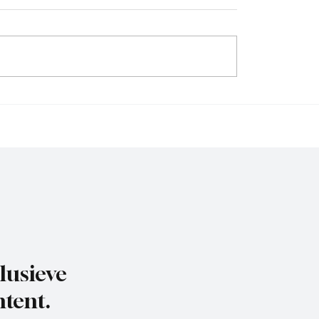
chard(De Posthoorn),
Michael van Brummelen 
 aan het woord
Nederhorst), trainer aa
woord, de voorbereidin
lusieve
tent.