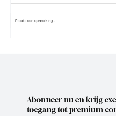
Plaats een opmerking...
Rik Klement(ASC Nieuwland),
Paul Ri
trainer aan het woord
trainer
Abonneer nu en krijg exc
toegang tot premium con