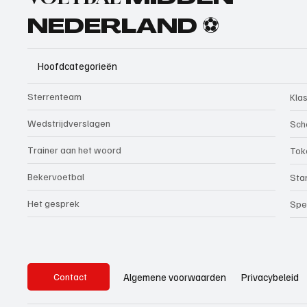
NEDERLAND ⚽
Hoofdcategorieën
Sterrenteam
Kla
Wedstrijdverslagen
Sch
Trainer aan het woord
Tok
Bekervoetbal
Sta
Het gesprek
Spe
Privacybeleid
Algemene voorwaarden
Contact