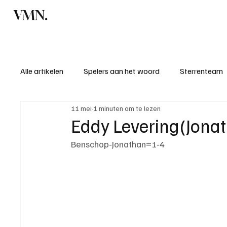
VMN.
Home
C
Alle artikelen
Spelers aan het woord
Sterrenteam
11 mei
1 minuten om te lezen
Standen & uitslagen
KM - Meest sportieve ploeg
Eddy Levering(Jonat
Benschop-Jonathan=1-4
KM - Meest scorende ploeg
Bekervoetbal
S
Introductie donateurclubs 26/27