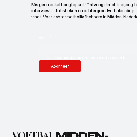
Mis geen enkel hoogtepunt! Ontvang direct toegang to
interviews, statistieken en achtergrondverhalen die j
vindt. Voor echte voetballiefhebbers in Midden-Nederlan
Email
*
Ja, ik wil me abonneren op de nieuwsbrief.
Abonneer
VOETBAL
MIDDEN-