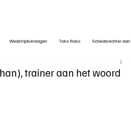
ategorieën
Donateurclubs
Sponsoren
Partners
Stichting MZS
Wedstrijdverslagen
Toko Roko
Scheidsrechter aan
KM - Minst gepasseerde ploeg
KM - Topscorer van het s
han), trainer aan het woord
ter van de week
Het gesprek
Reclame
Algemene be