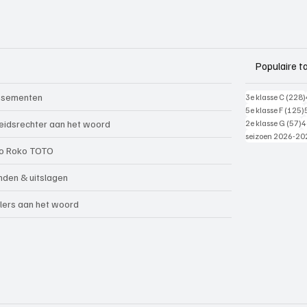
Populaire t
ssementen
3e klasse C
(228)
5e klasse F
(125)
5
eidsrechter aan het woord
2e klasse G
(57)
4
seizoen 2026-20
o Roko TOTO
nden & uitslagen
lers aan het woord