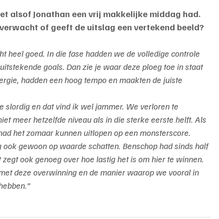
 het alsof Jonathan een vrij makkelijke middag had. 
erwacht of geeft de uitslag een vertekend beeld?
ht heel goed. In die fase hadden we de volledige controle 
itstekende goals. Dan zie je waar deze ploeg toe in staat 
energie, hadden een hoog tempo en maakten de juiste 
 slordig en dat vind ik wel jammer. We verloren te 
t meer hetzelfde niveau als in die sterke eerste helft. Als 
had het zomaar kunnen uitlopen op een monsterscore.
g ook gewoon op waarde schatten. Benschop had sinds half 
 zegt ook genoeg over hoe lastig het is om hier te winnen. 
met deze overwinning en de manier waarop we vooral in 
 hebben.”