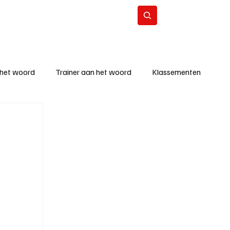
Contact
Abonneer
 het woord
Trainer aan het woord
Klassementen
eizoen
KM - Beste ploeg
richten
KM - Topscorer van de week