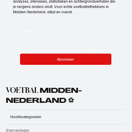
analyses, interviews, statistieken en achtergrondverhalen die
je nergens anders vindt. Voor echte voetballiefhebbers in
Midden-Nederland, altijd en overal.
Email
*
Ja, ik wil me abonneren op de nieuwsbrief.
Abonneer
VOETBAL
MIDDEN-
NEDERLAND ⚽
Hoofdcategorieën
Sterrenteam