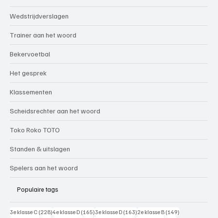
Wedstrijdverslagen
Trainer aan het woord
Bekervoetbal
Het gesprek
Klassementen
Scheidsrechter aan het woord
Toko Roko TOTO
Standen & uitslagen
Spelers aan het woord
Populaire tags
228 posts
165 posts
163 posts
149 posts
3e klasse C
(228)
4e klasse D
(165)
3e klasse D
(163)
2e klasse B
(149)