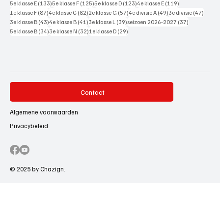
133 posts
125 posts
123 posts
119 posts
5e klasse E
(133)
5e klasse F
(125)
5e klasse D
(123)
4e klasse E
(119)
87 posts
82 posts
57 posts
49 posts
47 pos
1e klasse F
(87)
4e klasse C
(82)
2e klasse G
(57)
4e divisie A
(49)
3e divisie
(47)
43 posts
41 posts
39 posts
37 posts
3e klasse B
(43)
4e klasse B
(41)
3e klasse L
(39)
seizoen 2026-2027
(37)
34 posts
32 posts
29 posts
5e klasse B
(34)
3e klasse N
(32)
1e klasse D
(29)
Contact
Algemene voorwaarden
Privacybeleid
© 2025 by Chazign.