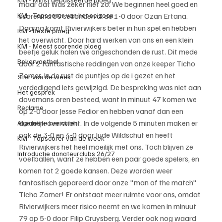
maar dat was zeker niet zo. We beginnen heel goed en 
KM - Topscorer van het seizoen
scoren na 50 seconden al de 1-0 door Ozan Ertana. 
Daarna komt Rivierwijkers beter in hun spel en hebben 
KM - Beste ploeg
het overwicht. Door hard werken van ons en een klein 
KM - Meest scorende ploeg
beetje geluk halen we ongeschonden de rust. Dit mede 
Bekervoetbal
door 2 fantastische reddingen van onze keeper Ticho 
Zomer. In de rust de puntjes op de i gezet en het 
Ster van de week
verdedigend iets gewijzigd. De bespreking was niet aan 
Het gesprek
dovemans oren besteed, want in minuut 47 komen we 
Reclame
op 2-0 door Jesse Fedior en hebben vanaf dan een 
duidelijk overwicht. In de volgende 5 minuten maken er 
Algemene berichten
ook de 3-0 en 4-0 door Jude Wildschut en heeft 
KM - Topscorer van de week
Rivierwijkers het heel moeilijk met ons. Toch blijven ze 
Introductie donateurclubs 26/27
voetballen, want ze hebben een paar goede spelers, en 
komen tot 2 goede kansen. Deze worden weer 
fantastisch gepareerd door onze "man of the match" 
Ticho Zomer! Er ontstaat meer ruimte voor ons, omdat 
Rivierwijkers meer risico neemt en we komen in minuut 
79 op 5-0 door Filip Cruysberg. Verder ook nog waard 