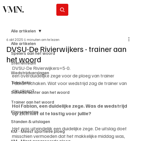
VMN.
Abonneer
Alle artikelen
6 okt 2025
1 minuten om te lezen
Alle artikelen
DVSU-De Rivierwijkers - trainer aan
Spelers aan het woord
het woord
Sterrenteam
DVSU-De Rivierwijkers=5-0.
Wedstrijdverslagen
een overduidelijke zege voor de ploeg van trainer 
Toko Roko
Fabian Schaken. Wat voor wedstrijd zag de trainer van 
zijn ploeg? 
Scheidsrechter aan het woord
Trainer aan het woord
Hoi Fabian, een duidelijke zege. Was de wedstrijd 
Klassementen
op zich niet al te lastig voor jullie?
Standen & uitslagen
Het was uiteindelijk een duidelijke zege. De uitslag doet 
KM - Meest sportieve ploeg
misschien vermoeden dat het makkelijke middag was, 
KM - Minst gepasseerde ploeg