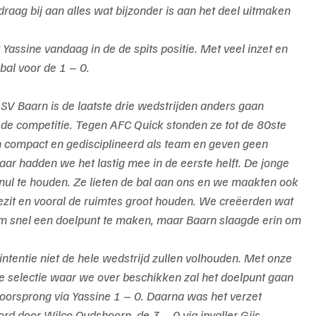
draag bij aan alles wat bijzonder is aan het deel uitmaken 
assine vandaag in de de spits positie. Met veel inzet en 
bal voor de 1 – 0.
 SV Baarn is de laatste drie wedstrijden anders gaan 
n de competitie. Tegen AFC Quick stonden ze tot de 80ste 
n compact en gedisciplineerd als team en geven geen 
ar hadden we het lastig mee in de eerste helft. De jonge 
ul te houden. Ze lieten de bal aan ons en we maakten ook 
bezit en vooral de ruimtes groot houden. We creëerden wat 
om snel een doelpunt te maken, maar Baarn slaagde erin om 
intentie niet de hele wedstrijd zullen volhouden. Met onze 
 de selectie waar we over beschikken zal het doelpunt gaan 
oorsprong via Yassine 1 – 0. Daarna was het verzet 
d door Wilco Oudshoorn, de 3 – 0 via invaller Gijs 