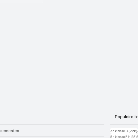
Populaire t
ssementen
3e klasse C
(228)
5e klasse F
(125)