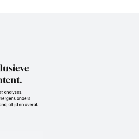
lusieve
tent.
t analyses,
e nergens anders
d, altijd en overal.