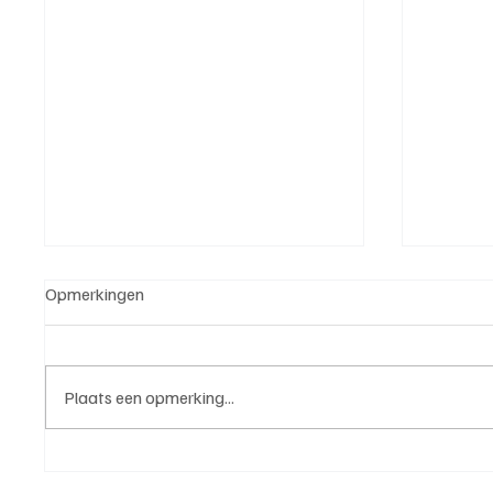
Opmerkingen
Plaats een opmerking...
Michael van Brummelen (v.v.
Roy van
Nederhorst), trainer aan het
Elst), 