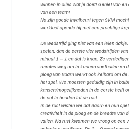
winnen in alles wat je doet! Geniet van en 
van een team!
Na zijn goede invalbeurt tegen SVM mocht Y
werklust opende hij met een prachtige kop
De wedstrijd ging niet van een leien dakje.
spelen, dan de eerste vier wedstrijden va
minuut 1 – 1 en dat is knap. Ze verdedige
ruimtes weg om te kunnen voetballen en da
ploeg van Baarn werkt ook keihard om de n
het spel. We moesten geduldig zijn in bal
kansen/mogelijkheden in de eerste helft 
de nul te houden tot de rust.
In de rust wisten we dat Baarn en hun spel
creativiteit in de ploeg en de breedte van
vallen. Na rust kwamen we vroeg op een v
gebroken van Baarn. De 2 – 0 werd gescoor