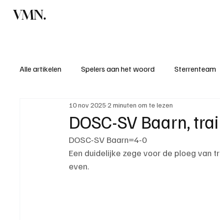
VMN.
Home
C
Alle artikelen
Spelers aan het woord
Sterrenteam
10 nov 2025
2 minuten om te lezen
Standen & uitslagen
KM - Meest sportieve ploeg
DOSC-SV Baarn, tra
DOSC-SV Baarn=4-0
KM - Meest scorende ploeg
Bekervoetbal
S
Een duidelijke zege voor de ploeg van t
even.
Introductie donateurclubs 26/27