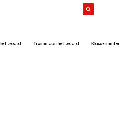
Contact
Abonneer
 het woord
Trainer aan het woord
Klassementen
eizoen
KM - Beste ploeg
richten
KM - Topscorer van de week