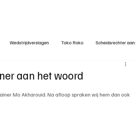
ategorieën
Donateurclubs
Sponsoren
Partners
Stichting MZS
Wedstrijdverslagen
Toko Roko
Scheidsrechter aan
KM - Minst gepasseerde ploeg
KM - Topscorer van het s
iner aan het woord
ter van de week
Het gesprek
Reclame
Algemene be
rainer Mo Akharouid. Na afloop spraken wij hem dan ook 