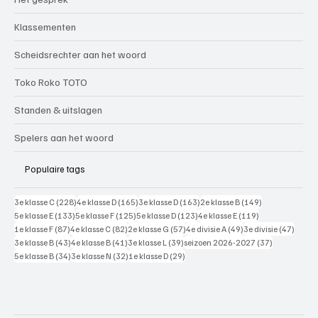
Klassementen
Scheidsrechter aan het woord
Toko Roko TOTO
Standen & uitslagen
Spelers aan het woord
Populaire tags
228 posts
165 posts
163 posts
149 posts
3e klasse C
(228)
4e klasse D
(165)
3e klasse D
(163)
2e klasse B
(149)
133 posts
125 posts
123 posts
119 posts
5e klasse E
(133)
5e klasse F
(125)
5e klasse D
(123)
4e klasse E
(119)
87 posts
82 posts
57 posts
49 posts
47 pos
1e klasse F
(87)
4e klasse C
(82)
2e klasse G
(57)
4e divisie A
(49)
3e divisie
(47)
43 posts
41 posts
39 posts
37 posts
3e klasse B
(43)
4e klasse B
(41)
3e klasse L
(39)
seizoen 2026-2027
(37)
34 posts
32 posts
29 posts
5e klasse B
(34)
3e klasse N
(32)
1e klasse D
(29)