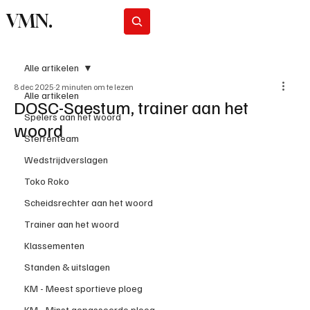
VMN.
Abonneer
Alle artikelen
8 dec 2025
2 minuten om te lezen
Alle artikelen
DOSC-Saestum, trainer aan het
Spelers aan het woord
woord
Sterrenteam
Wedstrijdverslagen
Toko Roko
Scheidsrechter aan het woord
Trainer aan het woord
Klassementen
Standen & uitslagen
KM - Meest sportieve ploeg
KM - Minst gepasseerde ploeg