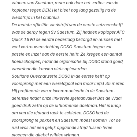
winnen van Saestum, maar ook door het verlies van de 
koploper tegen DEV. Het bleef nog lang gezellig na de 
wedstrijd in het clubhuis.
De laatste officiële wedstrijd van de eerste seizoenshelft 
was de derby tegen SV Saestum. Zij hadden koploper AFC 
Quick 1890 de eerste nederlaag bezorgd en reisden met 
veel vertrouwen richting DOSC. Saestum begon vol 
passie en inzet aan de eerste helft. Ze kregen een aantal 
hoekschoppen, maar de organisatie bij DOSC stond goed, 
waardoor die kansen niets opleverden.
Soufiane Quechar zette DOSC in de eerste helft op 
voorsprong met een wereldgoal van maar liefst 35 meter. 
Hij profiteerde van miscommunicatie in de Saestum-
defensie nadat onze linkervleugelaanvaller Bas de Waal 
goed druk zette op de uitkomende doelman. Het is knap 
om van die afstand raak te schieten. DOSC had de 
voorsprong te pakken en Saestum moest komen. Tot de 
rust was het een gelijk opgaande strijd tussen twee 
ploegen die allebei wilden winnen.