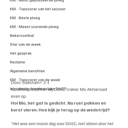
KM - Topscorer van het seizoen
KM - Beste ploeg
KM - Meest scorende ploeg
Bekervoetbal
Ster van de week
Het gesprek
Reclame
Algemene berichten
KM - Topscorer van de week
Dosc-Saestum= 3-1
Introductie donateurclubs 26/27
Na afloop zochten wij DOSC trainer Mo Akharouid 
even op.
Hoi Mo, het gat is gedicht. Nu rust pakken en 
kerst vieren. Hoe kijk je terug op de wedstrijd?
"Het was een mooie dag voor DOSC, niet alleen door het 