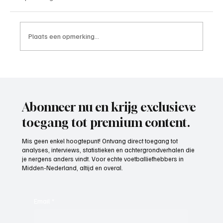
Plaats een opmerking...
Paul Richard(De Posthoorn), trainer aan het
woord
Abonneer nu en krijg exclusieve
toegang tot premium content.
Mis geen enkel hoogtepunt! Ontvang direct toegang tot
analyses, interviews, statistieken en achtergrondverhalen die
je nergens anders vindt. Voor echte voetballiefhebbers in
Midden-Nederland, altijd en overal.
Email
*