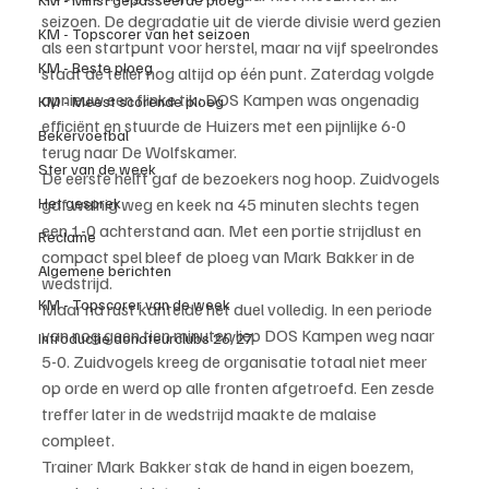
seizoen. De degradatie uit de vierde divisie werd gezien 
KM - Topscorer van het seizoen
als een startpunt voor herstel, maar na vijf speelrondes 
KM - Beste ploeg
staat de teller nog altijd op één punt. Zaterdag volgde 
opnieuw een flinke tik: DOS Kampen was ongenadig 
KM - Meest scorende ploeg
efficiënt en stuurde de Huizers met een pijnlijke 6-0 
Bekervoetbal
terug naar De Wolfskamer.
Ster van de week
De eerste helft gaf de bezoekers nog hoop. Zuidvogels 
Het gesprek
gaf weinig weg en keek na 45 minuten slechts tegen 
een 1-0 achterstand aan. Met een portie strijdlust en 
Reclame
compact spel bleef de ploeg van Mark Bakker in de 
Algemene berichten
wedstrijd.
KM - Topscorer van de week
Maar na rust kantelde het duel volledig. In een periode 
van nog geen tien minuten liep DOS Kampen weg naar 
Introductie donateurclubs 26/27
5-0. Zuidvogels kreeg de organisatie totaal niet meer 
op orde en werd op alle fronten afgetroefd. Een zesde 
treffer later in de wedstrijd maakte de malaise 
compleet.
Trainer Mark Bakker stak de hand in eigen boezem, 