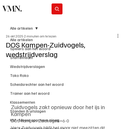
VMN.
Abonneer
Alle artikelen
26 okt 2025
2 minuten om te lezen
Alle artikelen
DOS Kampen-Zuidvogels,
Spelers aan het woord
wedstrijdverslag
Sterrenteam
Wedstrijdverslagen
Toko Roko
Scheidsrechter aan het woord
Trainer aan het woord
Klassementen
Zuidvogels zakt opnieuw door het ijs in 
Standen & uitslagen
Kampen
KM - Meest sportieve ploeg
DOS Kampen-Zuidvogels=6-0
Voor Zuidvogels blijft het maar niet meezitten dit 
KM - Minst gepasseerde ploeg