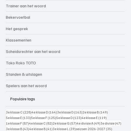
Trainer aan het woord
Bekervoetbal
Het gesprek
Klassementen
Scheidsrechter aan het woord
Toko Roko TOTO
Standen & uitslagen
Spelers aan het woord
Populaire tags
228 posts
164 posts
163 posts
149 posts
3e klasse C
(228)
4e klasse D
(164)
3e klasse D
(163)
2e klasse B
(149)
133 posts
125 posts
123 posts
119 posts
5e klasse E
(133)
5e klasse F
(125)
5e klasse D
(123)
4e klasse E
(119)
87 posts
82 posts
57 posts
49 posts
47 pos
1e klasse F
(87)
4e klasse C
(82)
2e klasse G
(57)
4e divisie A
(49)
3e divisie
(47)
43 posts
41 posts
39 posts
35 posts
3e klasse B
(43)
4e klasse B
(41)
3e klasse L
(39)
seizoen 2026-2027
(35)