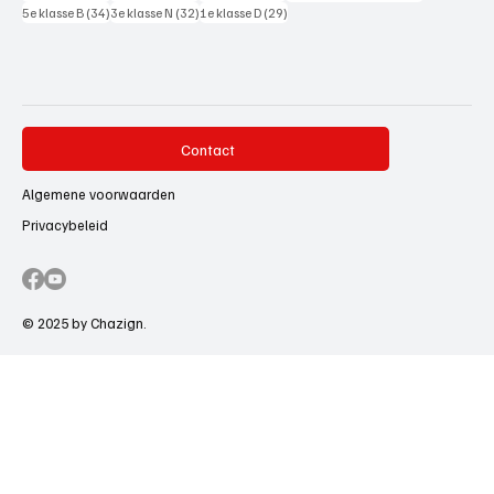
34 posts
32 posts
29 posts
5e klasse B
(34)
3e klasse N
(32)
1e klasse D
(29)
Contact
Algemene voorwaarden
Privacybeleid
© 2025 by Chazign.