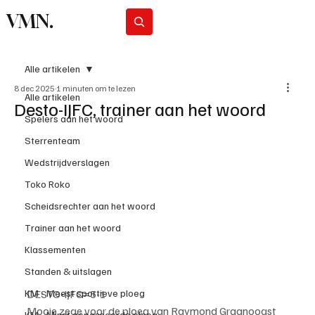
VMN.
Abonneer
Alle artikelen
8 dec 2025
1 minuten om te lezen
Alle artikelen
Desto-IJFC, trainer aan het woord
Spelers aan het woord
Sterrenteam
Wedstrijdverslagen
Toko Roko
Scheidsrechter aan het woord
Trainer aan het woord
Klassementen
Standen & uitslagen
DESTO-IJFC=5-1
KM - Meest sportieve ploeg
Mooie zege voor de ploeg van Raymond Graanoogst 
KM - Minst gepasseerde ploeg