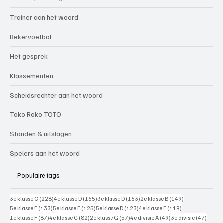
Trainer aan het woord
Bekervoetbal
Het gesprek
Klassementen
Scheidsrechter aan het woord
Toko Roko TOTO
Standen & uitslagen
Spelers aan het woord
Populaire tags
228 posts
165 posts
163 posts
149 posts
3e klasse C
(228)
4e klasse D
(165)
3e klasse D
(163)
2e klasse B
(149)
133 posts
125 posts
123 posts
119 posts
5e klasse E
(133)
5e klasse F
(125)
5e klasse D
(123)
4e klasse E
(119)
87 posts
82 posts
57 posts
49 posts
47 pos
1e klasse F
(87)
4e klasse C
(82)
2e klasse G
(57)
4e divisie A
(49)
3e divisie
(47)