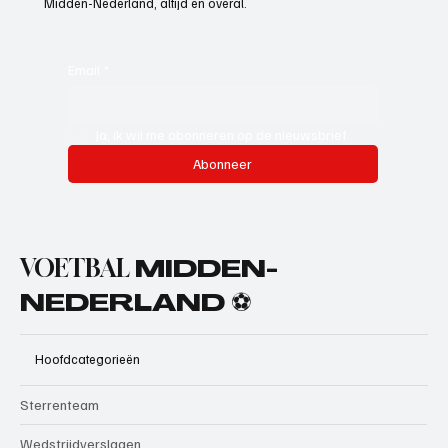
Midden-Nederland, altijd en overal.
Email
*
Ja, ik wil me abonneren op de nieuwsbrief.
Abonneer
VOETBAL
MIDDEN-
NEDERLAND ⚽
Hoofdcategorieën
Sterrenteam
Wedstrijdverslagen