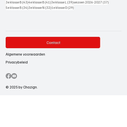
43 posts
41 posts
39 posts
37 posts
3e klasse B
(43)
4e klasse B
(41)
3e klasse L
(39)
seizoen 2026-2027
(37)
34 posts
32 posts
29 posts
5e klasse B
(34)
3e klasse N
(32)
1e klasse D
(29)
Contact
Algemene voorwaarden
Privacybeleid
© 2025 by Chazign.