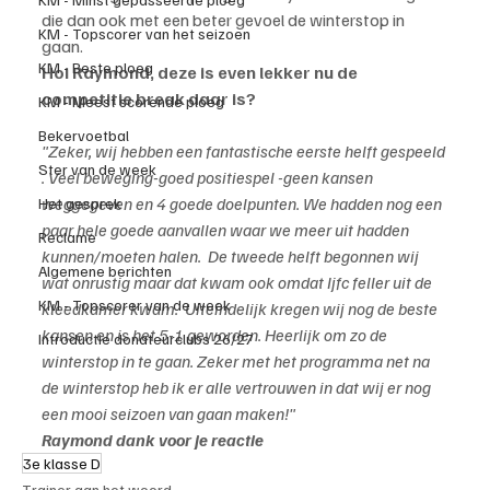
die dan ook met een beter gevoel de winterstop in 
KM - Topscorer van het seizoen
gaan.
KM - Beste ploeg
Hoi Raymond, deze is even lekker nu de 
competitie break daar is?
KM - Meest scorende ploeg
Bekervoetbal
"Zeker, wij hebben een fantastische eerste helft gespeeld 
Ster van de week
. Veel beweging-goed positiespel -geen kansen 
weggegeven en 4 goede doelpunten. We hadden nog een 
Het gesprek
paar hele goede aanvallen waar we meer uit hadden 
Reclame
kunnen/moeten halen.  De tweede helft begonnen wij 
Algemene berichten
wat onrustig maar dat kwam ook omdat Ijfc feller uit de 
KM - Topscorer van de week
kleedkamer kwam.  Uiteindelijk kregen wij nog de beste 
kansen en is het 5-1 geworden. Heerlijk om zo de 
Introductie donateurclubs 26/27
winterstop in te gaan. Zeker met het programma net na 
de winterstop heb ik er alle vertrouwen in dat wij er nog 
een mooi seizoen van gaan maken!"
Raymond dank voor je reactie
3e klasse D
Trainer aan het woord