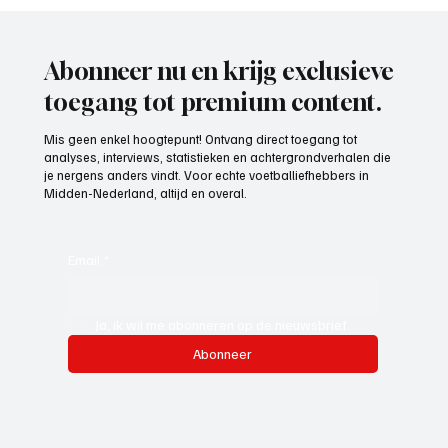
Paul Richard(De Posthoorn), trainer aan het
woord
Abonneer nu en krijg exclusieve
toegang tot premium content.
Mis geen enkel hoogtepunt! Ontvang direct toegang tot
analyses, interviews, statistieken en achtergrondverhalen die
je nergens anders vindt. Voor echte voetballiefhebbers in
Midden-Nederland, altijd en overal.
Email
*
Ja, ik wil me abonneren op de nieuwsbrief.
Abonneer