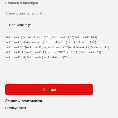
Standen & uitslagen
Spelers aan het woord
Populaire tags
228 posts
165 posts
163 posts
149 posts
3e klasse C
(228)
4e klasse D
(165)
3e klasse D
(163)
2e klasse B
(149)
133 posts
125 posts
123 posts
120 posts
5e klasse E
(133)
5e klasse F
(125)
5e klasse D
(123)
4e klasse E
(120)
87 posts
82 posts
57 posts
49 posts
47 pos
1e klasse F
(87)
4e klasse C
(82)
2e klasse G
(57)
4e divisie A
(49)
3e divisie
(47)
43 posts
41 posts
40 posts
39 posts
3e klasse B
(43)
4e klasse B
(41)
seizoen 2026-2027
(40)
3e klasse L
(39)
34 posts
32 posts
29 posts
5e klasse B
(34)
3e klasse N
(32)
1e klasse D
(29)
Contact
Algemene voorwaarden
Privacybeleid