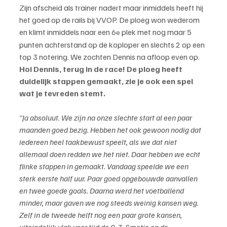
Zijn afscheid als trainer nadert maar inmiddels heeft hij 
het goed op de rails bij VVOP. De ploeg won wederom 
en klimt inmiddels naar een 6
 plek met nog maar 5 
e
punten achterstand op de koploper en slechts 2 op een 
top 3 notering. We zochten Dennis na afloop even op.
Hoi Dennis, terug in de race! De ploeg heeft 
duidelijk stappen gemaakt, zie je ook een spel 
wat je tevreden stemt.
"Ja absoluut. We zijn na onze slechte start al een paar 
maanden goed bezig. Hebben het ook gewoon nodig dat 
iedereen heel taakbewust speelt, als we dat niet 
allemaal doen redden we het niet. Daar hebben we echt 
flinke stappen in gemaakt. Vandaag speelde we een 
sterk eerste half uur. Paar goed opgebouwde aanvallen 
en twee goede goals. Daarna werd het voetballend 
minder, maar gaven we nog steeds weinig kansen weg. 
Zelf in de tweede helft nog een paar grote kansen, 
uiteindelijk vlak voor tijd de 0-3. Smetje op de 