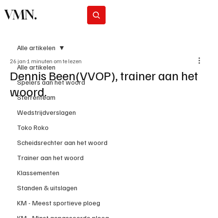
VMN.
Abonneer
Alle artikelen
26 jan
1 minuten om te lezen
Alle artikelen
Dennis Been(VVOP), trainer aan het
Spelers aan het woord
woord.
Sterrenteam
Wedstrijdverslagen
Toko Roko
Scheidsrechter aan het woord
Trainer aan het woord
Klassementen
Standen & uitslagen
KM - Meest sportieve ploeg
KM - Minst gepasseerde ploeg