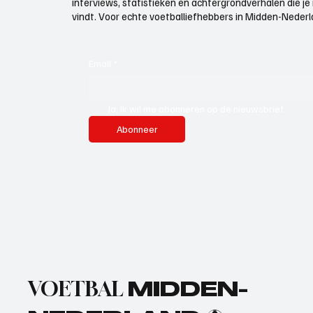
interviews, statistieken en achtergrondverhalen die j
vindt. Voor echte voetballiefhebbers in Midden-Nederlan
Email
*
Ja, ik wil me abonneren op de nieuwsbrief.
Abonneer
VOETBAL
MIDDEN-