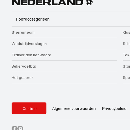
NEDERLAND ⚽
Hoofdcategorieën
Sterrenteam
Kla
Wedstrijdverslagen
Sch
Trainer aan het woord
Tok
Bekervoetbal
Sta
Het gesprek
Spe
Privacybeleid
Algemene voorwaarden
Contact