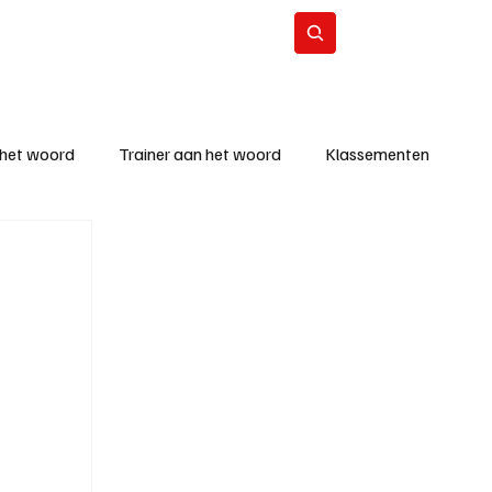
Contact
Abonneer
 het woord
Trainer aan het woord
Klassementen
eizoen
KM - Beste ploeg
richten
KM - Topscorer van de week