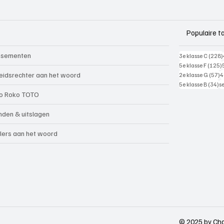
Populaire t
ssementen
3e klasse C
(228)
5e klasse F
(125)
5
eidsrechter aan het woord
2e klasse G
(57)
4
34
5e klasse B
(34)
s
o Roko TOTO
nden & uitslagen
lers aan het woord
© 2025 by Cha