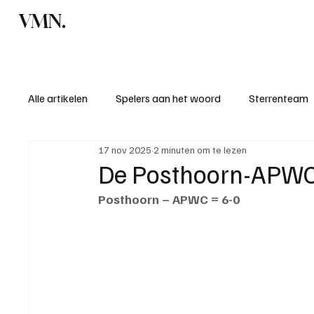
VMN.
Home
C
Alle artikelen
Spelers aan het woord
Sterrenteam
17 nov 2025
2 minuten om te lezen
Standen & uitslagen
KM - Meest sportieve ploeg
De Posthoorn-APWC,
Posthoorn – APWC = 6-0
KM - Meest scorende ploeg
Bekervoetbal
S
Introductie donateurclubs 26/27