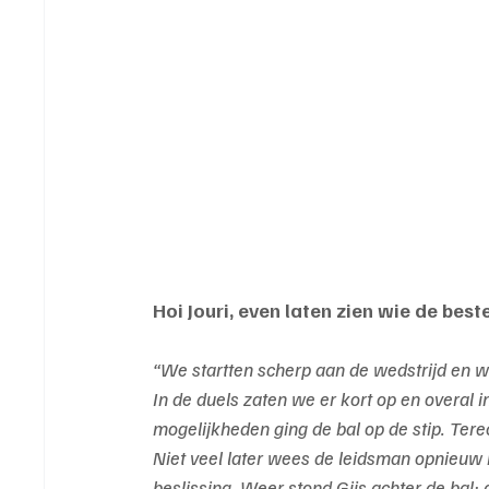
Hoi Jouri, even laten zien wie de best
“We startten scherp aan de wedstrijd en wi
In de duels zaten we er kort op en overal i
mogelijkheden ging de bal op de stip. Terec
Niet veel later wees de leidsman opnieuw n
beslissing. Weer stond Gijs achter de bal; 