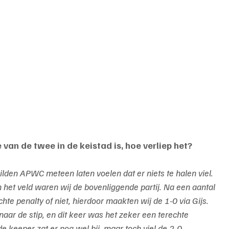
e van de twee in de keistad is, hoe verliep het?
lden APWC meteen laten voelen dat er niets te halen viel. 
n het veld waren wij de bovenliggende partij. Na een aantal 
hte penalty of niet, hierdoor maakten wij de 1-0 via Gijs. 
aar de stip, en dit keer was het zeker een terechte 
de keeper zat er nog wel bij, maar toch viel de 2-0.