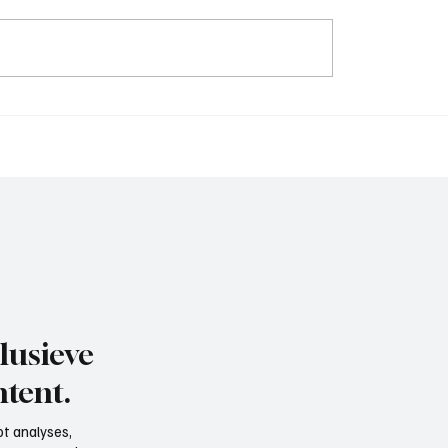
sser (hoofdtrainer
Ruben Bakker (assisten
aan het woord
trainer BFC), aan het w
lusieve
tent.
t analyses,