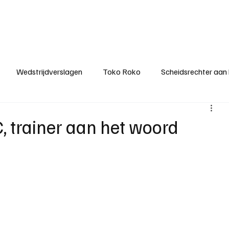
ategorieën
Donateurclubs
Sponsoren
Partners
Stichting MZS
Wedstrijdverslagen
Toko Roko
Scheidsrechter aan
KM - Minst gepasseerde ploeg
KM - Topscorer van het s
 trainer aan het woord
ter van de week
Het gesprek
Reclame
Algemene be