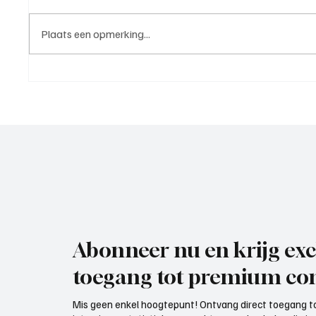
Plaats een opmerking...
Roy van Rooijen (Oranje Wit
Mark Vi
Elst), trainer aan het woord
VOP), 
Abonneer nu en krijg exc
toegang tot premium con
Mis geen enkel hoogtepunt! Ontvang direct toegang to