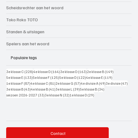
Scheidsrechter aan het woord
Toko Roko TOTO
Standen & uitslagen
Spelers aan het woord
Populaire tags
228 posts
164 posts
163 posts
149 posts
3e klasse C
(228)
4e klasse D
(164)
3e klasse D
(163)
2e klasse B
(149)
133 posts
125 posts
122 posts
119 posts
5e klasse E
(133)
5e klasse F
(125)
5e klasse D
(122)
4e klasse E
(119)
87 posts
81 posts
57 posts
49 posts
47 pos
1e klasse F
(87)
4e klasse C
(81)
2e klasse G
(57)
4e divisie A
(49)
3e divisie
(47)
43 posts
41 posts
39 posts
34 posts
3e klasse B
(43)
4e klasse B
(41)
3e klasse L
(39)
5e klasse B
(34)
33 posts
32 posts
29 posts
seizoen 2026-2027
(33)
3e klasse N
(32)
1e klasse D
(29)
Contact