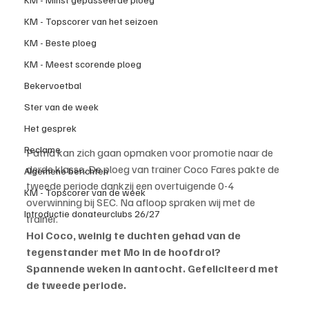
KM - Topscorer van het seizoen
KM - Beste ploeg
KM - Meest scorende ploeg
Bekervoetbal
Ster van de week
Het gesprek
Reclame
Patria kan zich gaan opmaken voor promotie naar de 
derde klasse. De ploeg van trainer Coco Fares pakte de 
Algemene berichten
tweede periode dankzij een overtuigende 0-4 
KM - Topscorer van de week
overwinning bij SEC. Na afloop spraken wij met de 
Introductie donateurclubs 26/27
trainer.
Hoi Coco, weinig te duchten gehad van de 
tegenstander met Mo in de hoofdrol? 
Spannende weken in aantocht. Gefeliciteerd met 
de tweede periode.