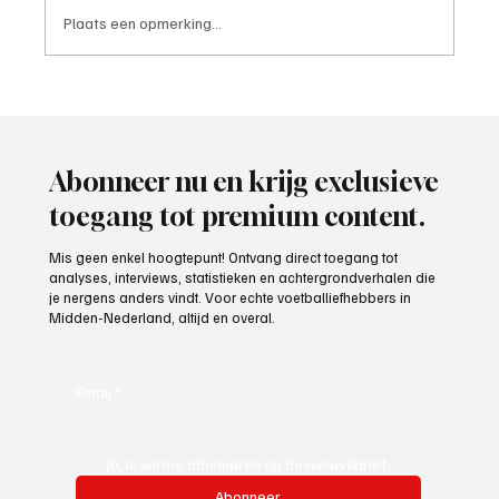
Plaats een opmerking...
Mark Visser (hoofdtrainer VOP), aan het
woord
Abonneer nu en krijg exclusieve
toegang tot premium content.
Mis geen enkel hoogtepunt! Ontvang direct toegang tot
analyses, interviews, statistieken en achtergrondverhalen die
je nergens anders vindt. Voor echte voetballiefhebbers in
Midden-Nederland, altijd en overal.
Email
*
Ja, ik wil me abonneren op de nieuwsbrief.
Abonneer