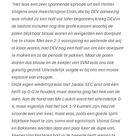
"Het was een zeer spannende episode uit een thriller. 
Volgens onze meesterspion Elian, die bij DEV aanwezig 
was omdat zij een half uur later begonnen, kreeg DEV in 
de laatste minuten nog drie grote kansen waarbij de 
palen blijkbaar blauw waren en weigerden een doelpunt 
toe te staan. Met een 2-1 voorsprong en wetende dat wij 
al klaar waren, had DEV nog een half uur om één doelpunt 
te maken en zo de periode te pakken. Maar de palen 
waren dus blauw en de keeper van SVM was ons ook 
gunstig gezind. Uiteindelijk volgde er bij ons een mooie 
explosie van vreugde.
Onze eigen wedstrijd was niet zwaar. SEC wist ons één 
helft op 0-0 te houden, maar daarna ging het hek van de 
dam. Aan de hand van Mo Laukili werd het uiteindelijk 0-
4, maar eigenlijk had het ook 1-9 kunnen zijn. Hazzat 
scoorde wel vier keer, maar was, zoals een goede spits 
blijkbaar hoort te zijn, soms wat egoïstisch. Vooral Sinaï 
en Bakkenes werden daar een paar keer de dupe van. 
Keeper Van Kesteren had in de tweede helft weinig te 