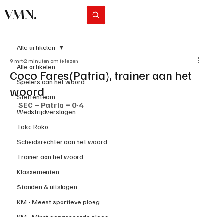
VMN.
Abonneer
Alle artikelen
9 mrt
2 minuten om te lezen
Alle artikelen
Coco Fares(Patria), trainer aan het
Spelers aan het woord
woord
Sterrenteam
SEC – Patria = 0-4
Wedstrijdverslagen
Toko Roko
Scheidsrechter aan het woord
Trainer aan het woord
Klassementen
Standen & uitslagen
KM - Meest sportieve ploeg
KM - Minst gepasseerde ploeg