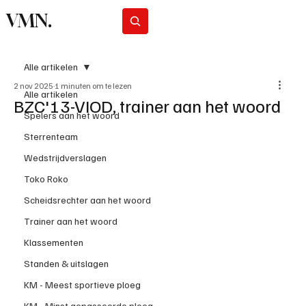
VMN.
Abonneer
Alle artikelen
2 nov 2025
1 minuten om te lezen
Alle artikelen
BZC'13-VIOD, trainer aan het woord
Spelers aan het woord
Sterrenteam
Wedstrijdverslagen
Toko Roko
Scheidsrechter aan het woord
Trainer aan het woord
Klassementen
Standen & uitslagen
KM - Meest sportieve ploeg
KM - Minst gepasseerde ploeg