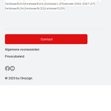
43 posts
41 posts
39 posts
37 posts
3e klasse B
(43)
4e klasse B
(41)
3e klasse L
(39)
seizoen 2026-2027
(37)
34 posts
32 posts
29 posts
5e klasse B
(34)
3e klasse N
(32)
1e klasse D
(29)
Contact
Algemene voorwaarden
Privacybeleid
© 2025 by Chazign.