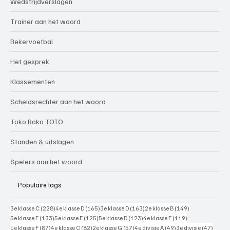
Wedstrijdverslagen
Trainer aan het woord
Bekervoetbal
Het gesprek
Klassementen
Scheidsrechter aan het woord
Toko Roko TOTO
Standen & uitslagen
Spelers aan het woord
Populaire tags
228 posts
165 posts
163 posts
149 posts
3e klasse C
(228)
4e klasse D
(165)
3e klasse D
(163)
2e klasse B
(149)
133 posts
125 posts
123 posts
119 posts
5e klasse E
(133)
5e klasse F
(125)
5e klasse D
(123)
4e klasse E
(119)
87 posts
82 posts
57 posts
49 posts
47 pos
1e klasse F
(87)
4e klasse C
(82)
2e klasse G
(57)
4e divisie A
(49)
3e divisie
(47)