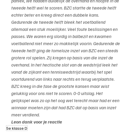
paniek, we hadden duidelijk de overhand en hoopte in de 
tweede helft wel te scoren. BZC startte de tweede helft 
echter beter en kreeg direct een dubbele kans. 
Gedurende de tweede helft bleek het voetballend 
allemaal een stuk moeilijker. Veel foute beslissingen en 
passes. We waren erg slordig in balbezit en kwamen 
voetballend niet meer zo makkelijk voorin. Gedurende de 
tweede helft ging de tomeloze inzet van BZC een steeds 
grotere rol spelen. Zij kregen op basis van die inzet de 
overhand. In het hectische slot van de wedstrijd leek het 
vanaf de zijkant een tenniswedstrijd waarbij het spel 
voortdurend van links naar rechts en terug verplaatste. 
BZC kreeg in die fase de grootste kansen maar wist 
gelukkig voor ons niet te scoren. 0-0 uitslag. Het 
gelijkspel was zo op het oog wel terecht maar had er een 
winnaar moeten zijn dat had BZC dat op basis van inzet 
meer verdiend.
Leon dank voor je reactie
5e klasse D