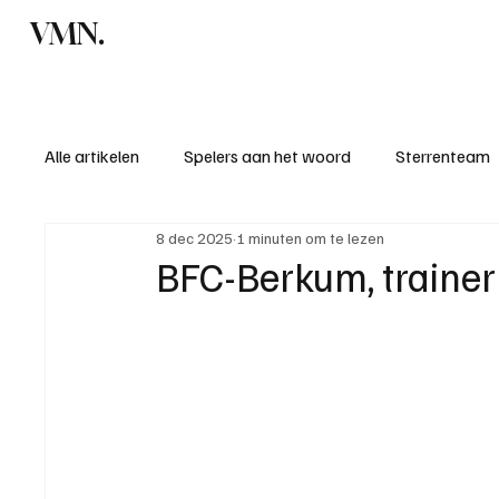
VMN.
Home
C
Alle artikelen
Spelers aan het woord
Sterrenteam
8 dec 2025
1 minuten om te lezen
Standen & uitslagen
KM - Meest sportieve ploeg
BFC-Berkum, trainer
KM - Meest scorende ploeg
Bekervoetbal
S
Introductie donateurclubs 26/27