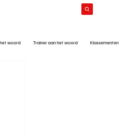
Contact
Abonneer
 het woord
Trainer aan het woord
Klassementen
eizoen
KM - Beste ploeg
richten
KM - Topscorer van de week