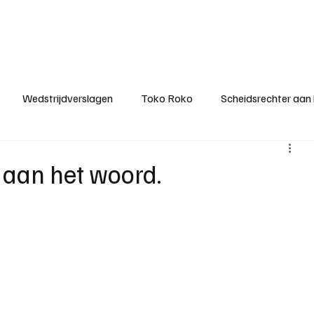
ategorieën
Donateurclubs
Sponsoren
Partners
Stichting MZS
Wedstrijdverslagen
Toko Roko
Scheidsrechter aan
KM - Minst gepasseerde ploeg
KM - Topscorer van het s
 aan het woord.
ter van de week
Het gesprek
Reclame
Algemene be