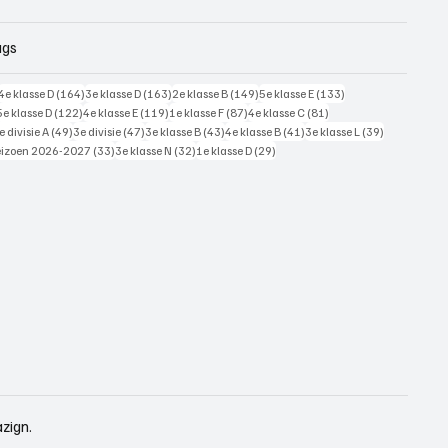
ags
228 posts
164 posts
163 posts
149 posts
133 posts
4e klasse D
(164)
3e klasse D
(163)
2e klasse B
(149)
5e klasse E
(133)
125 posts
122 posts
119 posts
87 posts
81 posts
5e klasse D
(122)
4e klasse E
(119)
1e klasse F
(87)
4e klasse C
(81)
7 posts
49 posts
47 posts
43 posts
41 posts
39 posts
e divisie A
(49)
3e divisie
(47)
3e klasse B
(43)
4e klasse B
(41)
3e klasse L
(39)
 posts
33 posts
32 posts
29 posts
eizoen 2026-2027
(33)
3e klasse N
(32)
1e klasse D
(29)
zign.