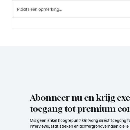
Plaats een opmerking...
Roy van Rooijen (Oranje Wit
Mark Vi
Elst), trainer aan het woord
VOP), 
Abonneer nu en krijg exc
toegang tot premium con
Mis geen enkel hoogtepunt! Ontvang direct toegang to
interviews, statistieken en achtergrondverhalen die j