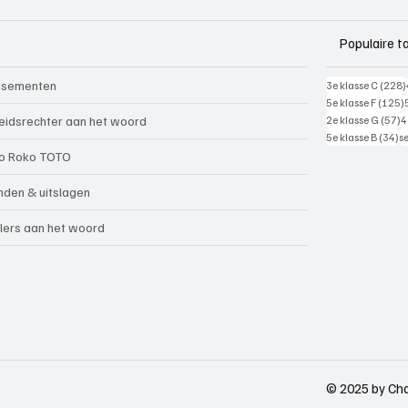
Populaire t
ssementen
3e klasse C
(228)
5e klasse F
(125)
5
eidsrechter aan het woord
2e klasse G
(57)
4
34
5e klasse B
(34)
s
o Roko TOTO
nden & uitslagen
lers aan het woord
© 2025 by Cha