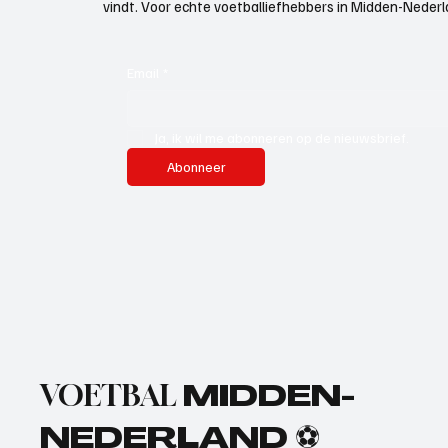
vindt. Voor echte voetballiefhebbers in Midden-Nederlan
Email
*
Ja, ik wil me abonneren op de nieuwsbrief.
Abonneer
VOETBAL
MIDDEN-
NEDERLAND ⚽