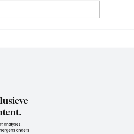
sser (hoofdtrainer
Ruben Bakker (assisten
aan het woord
trainer BFC), aan het w
lusieve
tent.
t analyses,
e nergens anders