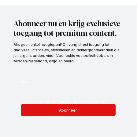
Mark Visser (hoofdtrainer VOP), aan het
woord
Abonneer nu en krijg exclusieve
toegang tot premium content.
Mis geen enkel hoogtepunt! Ontvang direct toegang tot
analyses, interviews, statistieken en achtergrondverhalen die
je nergens anders vindt. Voor echte voetballiefhebbers in
Midden-Nederland, altijd en overal.
Email
*
Ja, ik wil me abonneren op de nieuwsbrief.
Abonneer