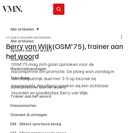
VMN.
Abonneer
Alle artikelen
11 mei
1 minuten om te lezen
Alle artikelen
Berry van Wijk(OSM'75), trainer aan
Spelers aan het woord
het woord
Sterrenteam
OSM’75 mag zich gaan opmaken voor de 
Wedstrijdverslagen
nacompetitie om promotie. De ploeg won zondag in 
Toko Roko
een doelpuntrijk duel met 3-5 op bezoek bij 
Voorwaarts. Na afloop spraken wij een zichtbaar 
Scheidsrechter aan het woord
tevreden en goedlachse Berry van Wijk.
Trainer aan het woord
Klassementen
Standen & uitslagen
KM - Meest sportieve ploeg
KM - Minst gepasseerde ploeg