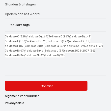
Standen & uitslagen
Spelers aan het woord
Populaire tags
228 posts
164 posts
163 posts
149 posts
3e klasse C
(228)
4e klasse D
(164)
3e klasse D
(163)
2e klasse B
(149)
133 posts
125 posts
123 posts
119 posts
5e klasse E
(133)
5e klasse F
(125)
5e klasse D
(123)
4e klasse E
(119)
87 posts
81 posts
57 posts
49 posts
47 pos
1e klasse F
(87)
4e klasse C
(81)
2e klasse G
(57)
4e divisie A
(49)
3e divisie
(47)
43 posts
41 posts
39 posts
34 posts
3e klasse B
(43)
4e klasse B
(41)
3e klasse L
(39)
seizoen 2026-2027
(34)
34 posts
32 posts
29 posts
5e klasse B
(34)
3e klasse N
(32)
1e klasse D
(29)
Contact
Algemene voorwaarden
Privacybeleid