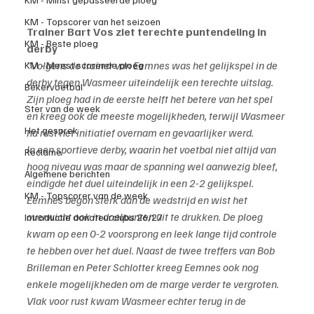
KM - Topscorer van het seizoen
Trainer Bart Vos ziet terechte puntendeling in 
KM - Beste ploeg
derby
"Volgens de trainer van Eemnes was het gelijkspel in de 
KM - Meest scorende ploeg
derby tegen Wasmeer uiteindelijk een terechte uitslag. 
Bekervoetbal
Zijn ploeg had in de eerste helft het betere van het spel 
Ster van de week
en kreeg ook de meeste mogelijkheden, terwijl Wasmeer 
Het gesprek
na rust het initiatief overnam en gevaarlijker werd.
In een sportieve derby, waarin het voetbal niet altijd van 
Reclame
hoog niveau was maar de spanning wel aanwezig bleef, 
Algemene berichten
eindigde het duel uiteindelijk in een 2-2 gelijkspel.
KM - Topscorer van de week
Eemnes begon sterk aan de wedstrijd en wist het 
overwicht ook in doelpunten uit te drukken. De ploeg 
Introductie donateurclubs 26/27
kwam op een 0-2 voorsprong en leek lange tijd controle 
te hebben over het duel. Naast de twee treffers van Bob 
Brilleman en Peter Schlotter kreeg Eemnes ook nog 
enkele mogelijkheden om de marge verder te vergroten.
Vlak voor rust kwam Wasmeer echter terug in de 