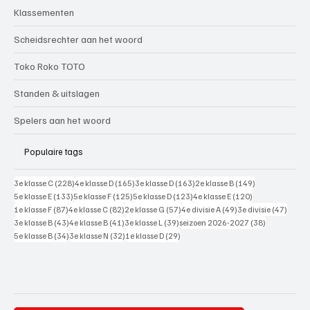
Klassementen
Scheidsrechter aan het woord
Toko Roko TOTO
Standen & uitslagen
Spelers aan het woord
Populaire tags
228 posts
165 posts
163 posts
149 posts
3e klasse C
(228)
4e klasse D
(165)
3e klasse D
(163)
2e klasse B
(149)
133 posts
125 posts
123 posts
120 posts
5e klasse E
(133)
5e klasse F
(125)
5e klasse D
(123)
4e klasse E
(120)
87 posts
82 posts
57 posts
49 posts
47 pos
1e klasse F
(87)
4e klasse C
(82)
2e klasse G
(57)
4e divisie A
(49)
3e divisie
(47)
43 posts
41 posts
39 posts
38 posts
3e klasse B
(43)
4e klasse B
(41)
3e klasse L
(39)
seizoen 2026-2027
(38)
34 posts
32 posts
29 posts
5e klasse B
(34)
3e klasse N
(32)
1e klasse D
(29)