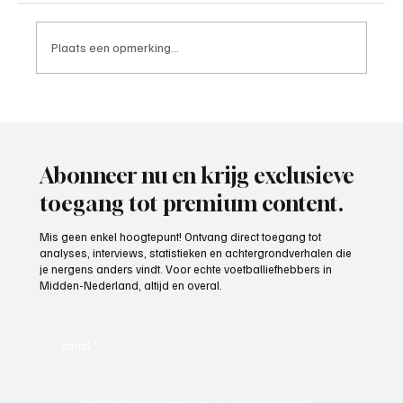
Plaats een opmerking...
Paul Richard(De Posthoorn), trainer aan het
woord
Abonneer nu en krijg exclusieve
toegang tot premium content.
Mis geen enkel hoogtepunt! Ontvang direct toegang tot
analyses, interviews, statistieken en achtergrondverhalen die
je nergens anders vindt. Voor echte voetballiefhebbers in
Midden-Nederland, altijd en overal.
Email
*