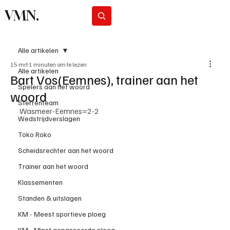
VMN.
Abonneer
Alle artikelen
15 mrt
1 minuten om te lezen
Alle artikelen
Bart Vos(Eemnes), trainer aan het
Spelers aan het woord
woord
Sterrenteam
Wasmeer-Eemnes=2-2
Wedstrijdverslagen
Toko Roko
Scheidsrechter aan het woord
Trainer aan het woord
Klassementen
Standen & uitslagen
KM - Meest sportieve ploeg
KM - Minst gepasseerde ploeg