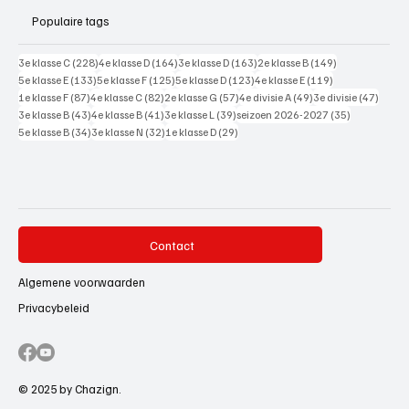
Populaire tags
228 posts
164 posts
163 posts
149 posts
3e klasse C
(228)
4e klasse D
(164)
3e klasse D
(163)
2e klasse B
(149)
133 posts
125 posts
123 posts
119 posts
5e klasse E
(133)
5e klasse F
(125)
5e klasse D
(123)
4e klasse E
(119)
87 posts
82 posts
57 posts
49 posts
47 pos
1e klasse F
(87)
4e klasse C
(82)
2e klasse G
(57)
4e divisie A
(49)
3e divisie
(47)
43 posts
41 posts
39 posts
35 posts
3e klasse B
(43)
4e klasse B
(41)
3e klasse L
(39)
seizoen 2026-2027
(35)
34 posts
32 posts
29 posts
5e klasse B
(34)
3e klasse N
(32)
1e klasse D
(29)
Contact
Algemene voorwaarden
Privacybeleid
© 2025 by Chazign.