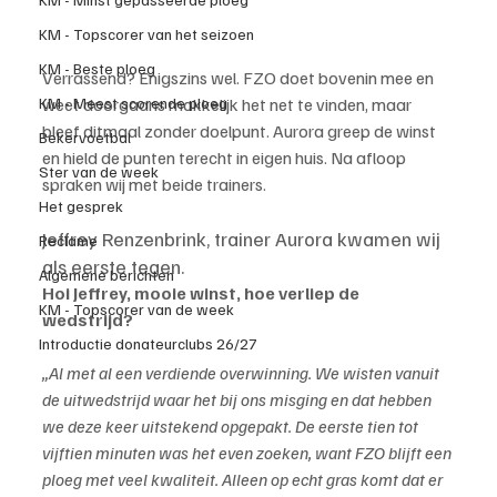
KM - Topscorer van het seizoen
KM - Beste ploeg
Verrassend? Enigszins wel. FZO doet bovenin mee en 
KM - Meest scorende ploeg
weet doorgaans makkelijk het net te vinden, maar 
bleef ditmaal zonder doelpunt. Aurora greep de winst 
Bekervoetbal
en hield de punten terecht in eigen huis. Na afloop 
Ster van de week
spraken wij met beide trainers.
Het gesprek
Jeffrey Renzenbrink, trainer Aurora kwamen wij 
Reclame
als eerste tegen.
Algemene berichten
Hoi Jeffrey, mooie winst, hoe verliep de 
KM - Topscorer van de week
wedstrijd? 
Introductie donateurclubs 26/27
„Al met al een verdiende overwinning. We wisten vanuit 
de uitwedstrijd waar het bij ons misging en dat hebben 
we deze keer uitstekend opgepakt. De eerste tien tot 
vijftien minuten was het even zoeken, want FZO blijft een 
ploeg met veel kwaliteit. Alleen op echt gras komt dat er 