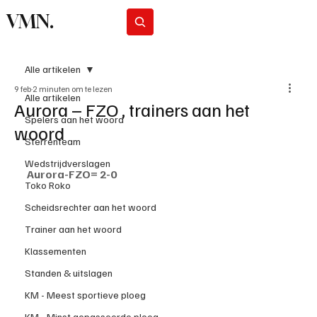
VMN.
Abonneer
Alle artikelen
9 feb
2 minuten om te lezen
Alle artikelen
Aurora – FZO , trainers aan het
Spelers aan het woord
woord
Sterrenteam
Wedstrijdverslagen
Aurora-FZO= 2-0
Toko Roko
Scheidsrechter aan het woord
Trainer aan het woord
Klassementen
Standen & uitslagen
KM - Meest sportieve ploeg
KM - Minst gepasseerde ploeg