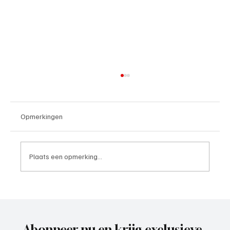
Opmerkingen
Plaats een opmerking...
Roy van Rooijen (Oranje Wit Elst), trainer
aan het woord
Abonneer nu en krijg exclusieve