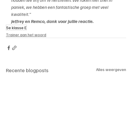
houden we vrij om te herstellen. We raken niet snel in 
paniek, we hebben een fantastische groep met veel 
kwaliteit.”
Jeffrey en Remco, dank voor jullie reactie.
5e klasse E
Trainer aan het woord
Recente blogposts
Alles weergeven