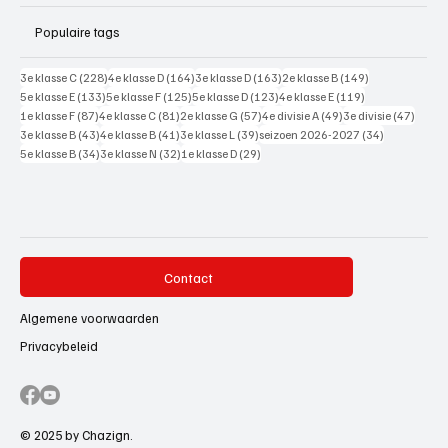
Populaire tags
228 posts
164 posts
163 posts
149 posts
3e klasse C
(228)
4e klasse D
(164)
3e klasse D
(163)
2e klasse B
(149)
133 posts
125 posts
123 posts
119 posts
5e klasse E
(133)
5e klasse F
(125)
5e klasse D
(123)
4e klasse E
(119)
87 posts
81 posts
57 posts
49 posts
47 pos
1e klasse F
(87)
4e klasse C
(81)
2e klasse G
(57)
4e divisie A
(49)
3e divisie
(47)
43 posts
41 posts
39 posts
34 posts
3e klasse B
(43)
4e klasse B
(41)
3e klasse L
(39)
seizoen 2026-2027
(34)
34 posts
32 posts
29 posts
5e klasse B
(34)
3e klasse N
(32)
1e klasse D
(29)
Contact
Algemene voorwaarden
Privacybeleid
© 2025 by Chazign.