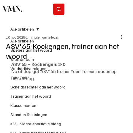
VMN.
Abonneer
Alle artikelen
10 nov 2025
1 minuten om te lezen
Alle artikelen
ASV'65-Kockengen, trainer aan het
Spelers aan het woord
woord
Sterrenteam
ASV’65 – Kockengen: 2-0
Wedstrijdverslagen
Na afloop gaf ASV'65 trainer Yoeri Tol een reactie op 
Toko Roko
onze vraag.
Scheidsrechter aan het woord
Trainer aan het woord
Klassementen
Standen & uitslagen
KM - Meest sportieve ploeg
KM - Minst gepasseerde ploeg