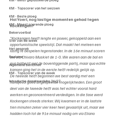
KM - Topscorer van het seizoen
KM - Beste ploeg
Hoi Yoeri, nog lastige momenten gehad tegen 
KM - Meest scorende ploeg
Kockengen?
Bekervoetbal
"Kockengen heeft lengte en power, gekoppeld aan een 
Ster van de week
opportunistische speelstijl. Dat maakt het meteen een 
Het gesprek
lastig te bespelen tegenstander. In de 16e minuut scoren 
we via Chivaro Muskiet de 1-0. We waren aan de bal en 
Reclame
qua balbezit wel de bovenliggende partij, maar qua echte 
Algemene berichten
kansen ging het in de eerste helft redelijk gelijk op.
KM - Topscorer van de week
De tweede helft begonnen we best aardig met een 
Introductie donateurclubs 26/27
handjevol goed uitgespeelde mogelijkheden. Een groot 
deel van de tweede helft was het echter vooral hard 
werken en geconcentreerd verdedigen. In die fase werd 
Kockengen steeds sterker. Wij kwamen er in de laatste 
tien minuten zeker vier keer heel gevaarlijk uit, maar we 
hadden toch tot de 91e minuut nodig om via Eliano 