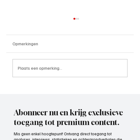
Opmerkingen
Plaats een opmerking...
Roy van Rooijen (Oranje Wit Elst), trainer
aan het woord
Abonneer nu en krijg exclusieve
toegang tot premium content.
Mis geen enkel hoogtepunt! Ontvang direct toegang tot
analyses, interviews, statistieken en achtergrondverhalen die