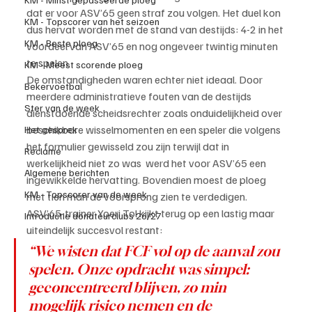
dat er voor ASV’65 geen straf zou volgen. Het duel kon 
KM - Topscorer van het seizoen
dus hervat worden met de stand van destijds: 4-2 in het 
KM - Beste ploeg
voordeel van ASV’65 en nog ongeveer twintig minuten 
te spelen.
KM - Meest scorende ploeg
De omstandigheden waren echter niet ideaal. Door 
Bekervoetbal
meerdere administratieve fouten van de destijds 
Ster van de week
dienstdoende scheidsrechter zoals onduidelijkheid over 
beschikbare wisselmomenten en een speler die volgens 
Het gesprek
het formulier gewisseld zou zijn terwijl dat in 
Reclame
werkelijkheid niet zo was  werd het voor ASV’65 een 
Algemene berichten
ingewikkelde hervatting. Bovendien moest de ploeg 
KM - Topscorer van de week
met tien man de voorsprong zien te verdedigen.
ASV’65-trainer Yoeri Tol kijkt terug op een lastig maar 
Introductie donateurclubs 26/27
uiteindelijk succesvol restant:
“We wisten dat FCF vol op de aanval zou 
spelen. Onze opdracht was simpel: 
geconcentreerd blijven, zo min 
mogelijk risico nemen en de 