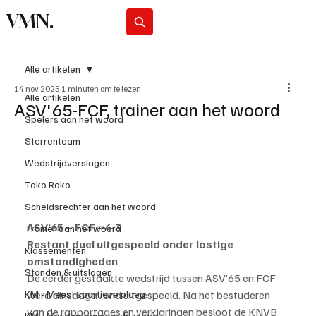
VMN.
Abonneer
Alle artikelen
14 nov 2025
1 minuten om te lezen
Alle artikelen
ASV'65-FCF, trainer aan het woord
Spelers aan het woord
Sterrenteam
Wedstrijdverslagen
Toko Roko
Scheidsrechter aan het woord
ASV’65 – FCF =4-3
Trainer aan het woord
Restant duel uitgespeeld onder lastige 
Klassementen
omstandigheden
Standen & uitslagen
De eerder gestaakte wedstrijd tussen ASV’65 en FCF 
werd dinsdagavond uitgespeeld. Na het bestuderen 
KM - Meest sportieve ploeg
van de rapportages en verklaringen besloot de KNVB 
KM - Minst gepasseerde ploeg