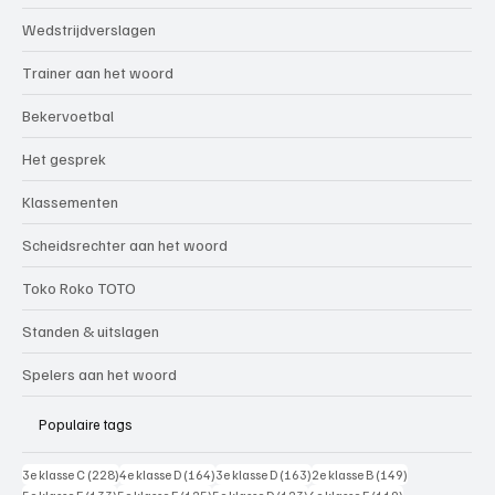
Wedstrijdverslagen
Trainer aan het woord
Bekervoetbal
Het gesprek
Klassementen
Scheidsrechter aan het woord
Toko Roko TOTO
Standen & uitslagen
Spelers aan het woord
Populaire tags
228 posts
164 posts
163 posts
149 posts
3e klasse C
(228)
4e klasse D
(164)
3e klasse D
(163)
2e klasse B
(149)
133 posts
125 posts
123 posts
119 posts