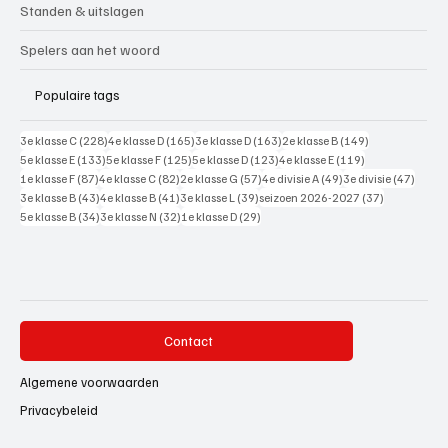
Standen & uitslagen
Spelers aan het woord
Populaire tags
228 posts
165 posts
163 posts
149 posts
3e klasse C
(228)
4e klasse D
(165)
3e klasse D
(163)
2e klasse B
(149)
133 posts
125 posts
123 posts
119 posts
5e klasse E
(133)
5e klasse F
(125)
5e klasse D
(123)
4e klasse E
(119)
87 posts
82 posts
57 posts
49 posts
47 pos
1e klasse F
(87)
4e klasse C
(82)
2e klasse G
(57)
4e divisie A
(49)
3e divisie
(47)
43 posts
41 posts
39 posts
37 posts
3e klasse B
(43)
4e klasse B
(41)
3e klasse L
(39)
seizoen 2026-2027
(37)
34 posts
32 posts
29 posts
5e klasse B
(34)
3e klasse N
(32)
1e klasse D
(29)
Contact
Algemene voorwaarden
Privacybeleid