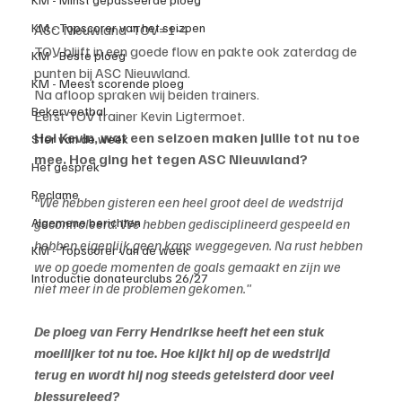
KM - Topscorer van het seizoen
ASC Nieuwland -TOV=1-4
TOV blijft in een goede flow en pakte ook zaterdag de 
KM - Beste ploeg
punten bij ASC Nieuwland.
KM - Meest scorende ploeg
Na afloop spraken wij beiden trainers.
Bekervoetbal
Eerst TOV trainer Kevin Ligtermoet.
Hoi Kevin, wat een seizoen maken jullie tot nu toe 
Ster van de week
mee. Hoe ging het tegen ASC Nieuwland? 
Het gesprek
Reclame
“We hebben gisteren een heel groot deel de wedstrijd 
gecontroleerd. We hebben gedisciplineerd gespeeld en 
Algemene berichten
hebben eigenlijk geen kans weggegeven. Na rust hebben 
KM - Topscorer van de week
we op goede momenten de goals gemaakt en zijn we 
Introductie donateurclubs 26/27
niet meer in de problemen gekomen."
De ploeg van Ferry Hendrikse heeft het een stuk 
moeilijker tot nu toe. Hoe kijkt hij op de wedstrijd 
terug en wordt hij nog steeds geteisterd door veel 
blessureleed?