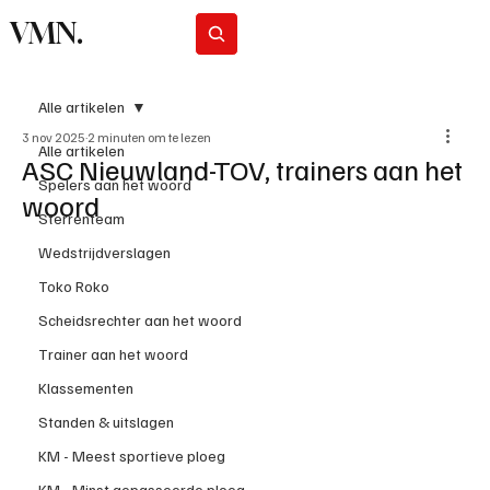
VMN.
Abonneer
Alle artikelen
3 nov 2025
2 minuten om te lezen
Alle artikelen
ASC Nieuwland-TOV, trainers aan het
Spelers aan het woord
woord
Sterrenteam
Wedstrijdverslagen
Toko Roko
Scheidsrechter aan het woord
Trainer aan het woord
Klassementen
Standen & uitslagen
KM - Meest sportieve ploeg
KM - Minst gepasseerde ploeg