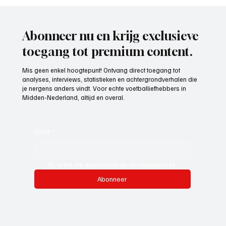
Paul Richard(De Posthoorn), trainer aan het
woord
Abonneer nu en krijg exclusieve
toegang tot premium content.
Mis geen enkel hoogtepunt! Ontvang direct toegang tot
analyses, interviews, statistieken en achtergrondverhalen die
je nergens anders vindt. Voor echte voetballiefhebbers in
Midden-Nederland, altijd en overal.
Email
*
Ja, ik wil me abonneren op de nieuwsbrief.
Abonneer