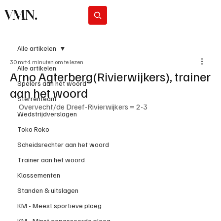
VMN.
Abonneer
Alle artikelen
30 mrt
1 minuten om te lezen
Alle artikelen
Arno Agterberg(Rivierwijkers), trainer
Spelers aan het woord
aan het woord
Sterrenteam
Overvecht/de Dreef-Rivierwijkers = 2-3
Wedstrijdverslagen
Toko Roko
Scheidsrechter aan het woord
Trainer aan het woord
Klassementen
Standen & uitslagen
KM - Meest sportieve ploeg
KM - Minst gepasseerde ploeg