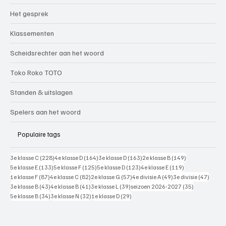
Het gesprek
Klassementen
Scheidsrechter aan het woord
Toko Roko TOTO
Standen & uitslagen
Spelers aan het woord
Populaire tags
228 posts
164 posts
163 posts
149 posts
3e klasse C
(228)
4e klasse D
(164)
3e klasse D
(163)
2e klasse B
(149)
133 posts
125 posts
123 posts
119 posts
5e klasse E
(133)
5e klasse F
(125)
5e klasse D
(123)
4e klasse E
(119)
87 posts
82 posts
57 posts
49 posts
47 pos
1e klasse F
(87)
4e klasse C
(82)
2e klasse G
(57)
4e divisie A
(49)
3e divisie
(47)
43 posts
41 posts
39 posts
35 posts
3e klasse B
(43)
4e klasse B
(41)
3e klasse L
(39)
seizoen 2026-2027
(35)
34 posts
32 posts
29 posts
5e klasse B
(34)
3e klasse N
(32)
1e klasse D
(29)