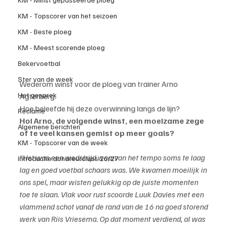
KM - Topscorer van het seizoen
KM - Beste ploeg
KM - Meest scorende ploeg
Bekervoetbal
Ster van de week
Wederom winst voor de ploeg van trainer Arno 
Het gesprek
Agterberg.
Hoe beleefde hij deze overwinning langs de lijn?
Reclame
Hoi Arno, de volgende winst, een moeizame zege 
Algemene berichten
of te veel kansen gemist op meer goals?
KM - Topscorer van de week
“Het was een wedstrijd waarvan het tempo soms te laag 
Introductie donateurclubs 26/27
lag en goed voetbal schaars was. We kwamen moeilijk in 
ons spel, maar wisten gelukkig op de juiste momenten 
toe te slaan. Vlak voor rust scoorde Luuk Davies met een 
vlammend schot vanaf de rand van de 16 na goed storend 
werk van Riis Vriesema. Op dat moment verdiend, al was 