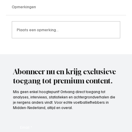
Opmerkingen
Plaats een opmerking...
Roy van Rooijen (Oranje Wit Elst), trainer
aan het woord
Abonneer nu en krijg exclusieve
toegang tot premium content.
Mis geen enkel hoogtepunt! Ontvang direct toegang tot
analyses, interviews, statistieken en achtergrondverhalen die
je nergens anders vindt. Voor echte voetballiefhebbers in
Midden-Nederland, altijd en overal.
Email
*