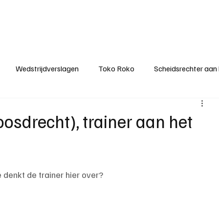
ategorieën
Donateurclubs
Sponsoren
Partners
Stichting MZS
Wedstrijdverslagen
Toko Roko
Scheidsrechter aan
KM - Minst gepasseerde ploeg
KM - Topscorer van het s
osdrecht), trainer aan het
ter van de week
Het gesprek
Reclame
Algemene be
denkt de trainer hier over?