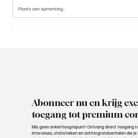
Plaats een opmerking...
Roy van Rooijen (Oranje Wit
Mark Vi
Elst), trainer aan het woord
VOP), 
Abonneer nu en krijg exc
toegang tot premium con
Mis geen enkel hoogtepunt! Ontvang direct toegang to
interviews, statistieken en achtergrondverhalen die j