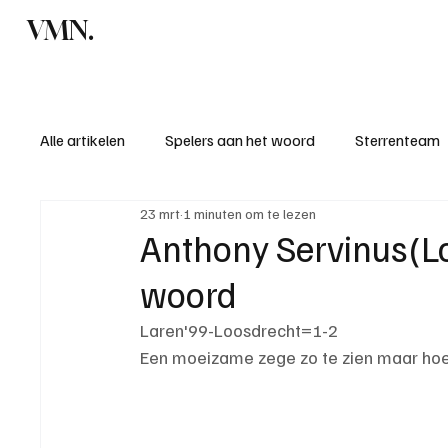
VMN.
Home
C
Alle artikelen
Spelers aan het woord
Sterrenteam
23 mrt
1 minuten om te lezen
Standen & uitslagen
KM - Meest sportieve ploeg
Anthony Servinus(Lo
woord
KM - Meest scorende ploeg
Bekervoetbal
S
Laren'99-Loosdrecht=1-2
Een moeizame zege zo te zien maar hoe 
Introductie donateurclubs 26/27