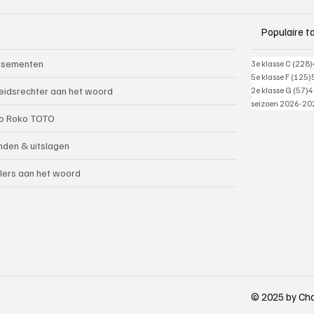
Populaire t
ssementen
3e klasse C
(228)
5e klasse F
(125)
5
eidsrechter aan het woord
2e klasse G
(57)
4
seizoen 2026-20
o Roko TOTO
nden & uitslagen
lers aan het woord
© 2025 by Cha