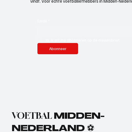
vindt. Voor echte voetballiefhebbers in Midden-Nederlan
Email
*
Ja, ik wil me abonneren op de nieuwsbrief.
Abonneer
VOETBAL
MIDDEN-
NEDERLAND ⚽