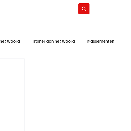
Contact
Abonneer
 het woord
Trainer aan het woord
Klassementen
eizoen
KM - Beste ploeg
richten
KM - Topscorer van de week