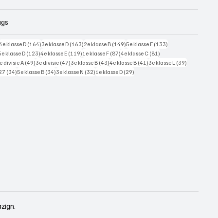
ags
228 posts
164 posts
163 posts
149 posts
133 posts
4e klasse D
(164)
3e klasse D
(163)
2e klasse B
(149)
5e klasse E
(133)
125 posts
123 posts
119 posts
87 posts
81 posts
5e klasse D
(123)
4e klasse E
(119)
1e klasse F
(87)
4e klasse C
(81)
7 posts
49 posts
47 posts
43 posts
41 posts
39 posts
e divisie A
(49)
3e divisie
(47)
3e klasse B
(43)
4e klasse B
(41)
3e klasse L
(39)
34 posts
34 posts
32 posts
29 posts
27
(34)
5e klasse B
(34)
3e klasse N
(32)
1e klasse D
(29)
zign.