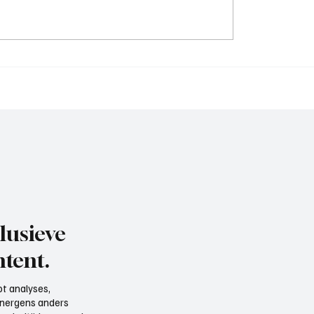
sser (hoofdtrainer
Ruben Bakker (assisten
aan het woord
trainer BFC), aan het w
lusieve
tent.
t analyses,
e nergens anders