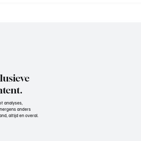
sser (hoofdtrainer
Ruben Bakker (assisten
aan het woord
trainer BFC), aan het w
lusieve
tent.
t analyses,
e nergens anders
d, altijd en overal.