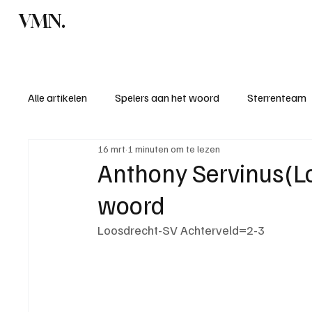
VMN.
Home
C
Alle artikelen
Spelers aan het woord
Sterrenteam
16 mrt
1 minuten om te lezen
Standen & uitslagen
KM - Meest sportieve ploeg
Anthony Servinus(Lo
woord
KM - Meest scorende ploeg
Bekervoetbal
S
Loosdrecht-SV Achterveld=2-3
Introductie donateurclubs 26/27