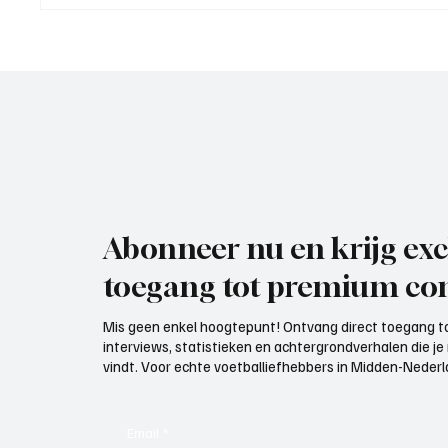
Roy van Rooijen (Oranje Wit
Mark Vi
Elst), trainer aan het woord
VOP), 
Abonneer nu en krijg exc
toegang tot premium con
Mis geen enkel hoogtepunt! Ontvang direct toegang to
interviews, statistieken en achtergrondverhalen die j
vindt. Voor echte voetballiefhebbers in Midden-Nederlan
Email
*