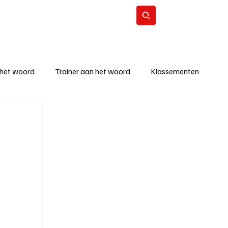
Contact
Abonneer
 het woord
Trainer aan het woord
Klassementen
eizoen
KM - Beste ploeg
richten
KM - Topscorer van de week