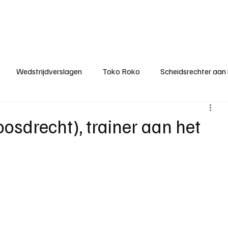
ategorieën
Donateurclubs
Sponsoren
Partners
Stichting MZS
Wedstrijdverslagen
Toko Roko
Scheidsrechter aan
KM - Minst gepasseerde ploeg
KM - Topscorer van het s
osdrecht), trainer aan het
ter van de week
Het gesprek
Reclame
Algemene be