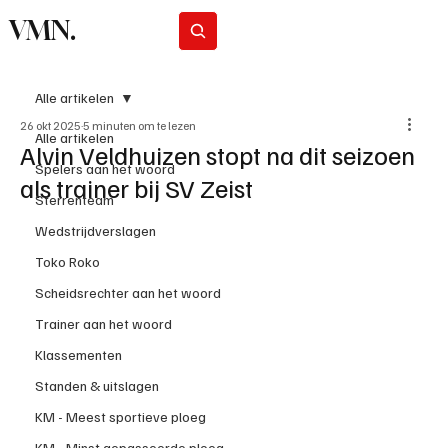
VMN.
Abonneer
Alle artikelen
26 okt 2025
5 minuten om te lezen
Alle artikelen
Alvin Veldhuizen stopt na dit seizoen
Spelers aan het woord
als trainer bij SV Zeist
Sterrenteam
Wedstrijdverslagen
Toko Roko
Scheidsrechter aan het woord
Trainer aan het woord
Klassementen
Standen & uitslagen
KM - Meest sportieve ploeg
KM - Minst gepasseerde ploeg