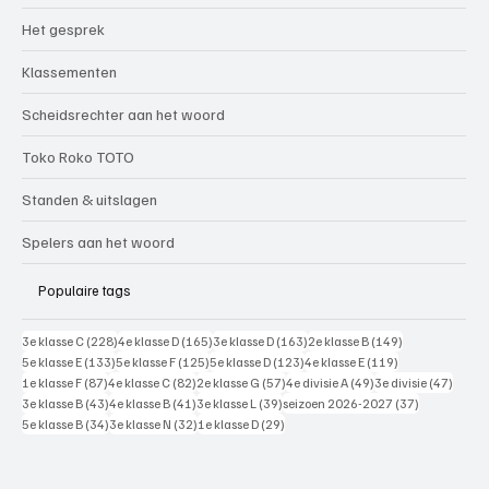
Het gesprek
Klassementen
Scheidsrechter aan het woord
Toko Roko TOTO
Standen & uitslagen
Spelers aan het woord
Populaire tags
228 posts
165 posts
163 posts
149 posts
3e klasse C
(228)
4e klasse D
(165)
3e klasse D
(163)
2e klasse B
(149)
133 posts
125 posts
123 posts
119 posts
5e klasse E
(133)
5e klasse F
(125)
5e klasse D
(123)
4e klasse E
(119)
87 posts
82 posts
57 posts
49 posts
47 pos
1e klasse F
(87)
4e klasse C
(82)
2e klasse G
(57)
4e divisie A
(49)
3e divisie
(47)
43 posts
41 posts
39 posts
37 posts
3e klasse B
(43)
4e klasse B
(41)
3e klasse L
(39)
seizoen 2026-2027
(37)
34 posts
32 posts
29 posts
5e klasse B
(34)
3e klasse N
(32)
1e klasse D
(29)