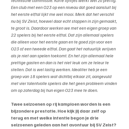
technische commissie. Korte lijntjes werkt wel zo prettig. 
Een club met een O23 op een niveau dat goed aansluit bij 
het eerste elftal lijkt me wel mooi. Merk dat het verschil 
nu bij SV Zeist, hoewel daar echt stappen in zijn gemaakt, 
te groot is. Daardoor werken we met een eigen groep van 
22 spelers bij het eerste elftal. Dat zijn allemaal spelers 
die alleen voor het eerste gaan en te goed zijn voor een 
O23 of een tweede elftal. Dan gaat het natuurlijk wrijven 
als je niet aan spelen toekomt. En het zijn allemaal hele 
prettige gasten en dan is het niet leuk om ze teleur te 
stellen. Dat is wel lastig werken. Idealiter heb je een 
groep van 18 spelers wat dichtbij elkaar zit, aangevuld 
met vier talentvolle spelers die het geen probleem vinden 
om op zaterdag bij hun eigen O23 mee te doen.
Twee seizoenen op rij kampioen worden is een 
bijzondere prestatie. Hoe kijk jij daar zelf op 
terug en met welke intentie begon je drie 
seizoenen geleden aan het avontuur bij SV Zeist?