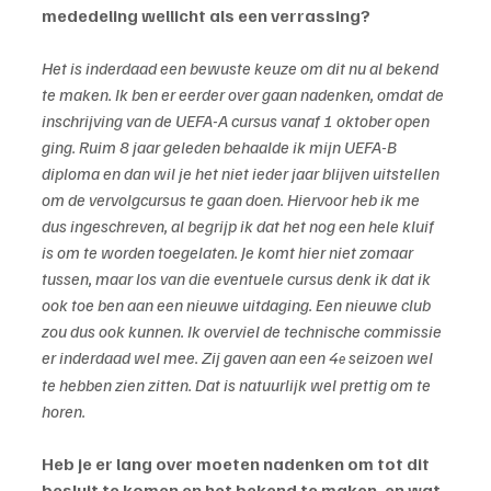
mededeling wellicht als een verrassing?
Het is inderdaad een bewuste keuze om dit nu al bekend 
te maken. Ik ben er eerder over gaan nadenken, omdat de 
inschrijving van de UEFA-A cursus vanaf 1 oktober open 
ging. Ruim 8 jaar geleden behaalde ik mijn UEFA-B 
diploma en dan wil je het niet ieder jaar blijven uitstellen 
om de vervolgcursus te gaan doen. Hiervoor heb ik me 
dus ingeschreven, al begrijp ik dat het nog een hele kluif 
is om te worden toegelaten. Je komt hier niet zomaar 
tussen, maar los van die eventuele cursus denk ik dat ik 
ook toe ben aan een nieuwe uitdaging. Een nieuwe club 
zou dus ook kunnen. Ik overviel de technische commissie 
er inderdaad wel mee. Zij gaven aan een 4
 seizoen wel 
e
te hebben zien zitten. Dat is natuurlijk wel prettig om te 
horen.
Heb je er lang over moeten nadenken om tot dit 
besluit te komen en het bekend te maken, en wat 