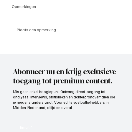
Opmerkingen
Plaats een opmerking...
Paul Richard(De Posthoorn), trainer aan het
woord
Abonneer nu en krijg exclusieve
toegang tot premium content.
Mis geen enkel hoogtepunt! Ontvang direct toegang tot
analyses, interviews, statistieken en achtergrondverhalen die
je nergens anders vindt. Voor echte voetballiefhebbers in
Midden-Nederland, altijd en overal.
Email
*