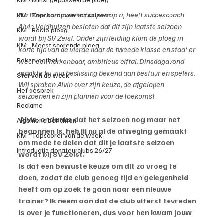
Na twee kampioenschappen op rij heeft succescoach 
KM - Topscorer van het seizoen
Alvin Veldhuizen besloten dat dit zijn laatste seizoen 
KM - Beste ploeg
wordt bij SV Zeist. Onder zijn leiding klom de ploeg in 
KM - Meest scorende ploeg
korte tijd van de vierde naar de tweede klasse en staat er 
Bekervoetbal
weer een herkenbaar, ambitieus elftal. Dinsdagavond 
maakte hij zijn beslissing bekend aan bestuur en spelers. 
Ster van de week
Wij spraken Alvin over zijn keuze, de afgelopen 
Het gesprek
seizoenen en zijn plannen voor de toekomst.
Reclame
 Alvin, ondanks dat het seizoen nog maar net 
Algemene berichten
begonnen is, heb jij nu al de afweging gemaakt 
KM - Topscorer van de week
om mede te delen dat dit je laatste seizoen 
Introductie donateurclubs 26/27
wordt bij SV Zeist.
Is dat een bewuste keuze om dit zo vroeg te 
doen, zodat de club genoeg tijd en gelegenheid 
heeft om op zoek te gaan naar een nieuwe 
trainer? Ik neem aan dat de club uiterst tevreden 
is over je functioneren, dus voor hen kwam jouw 