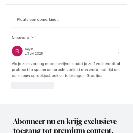
Plaats een opmerking...
Nieuwste
Paul Richard(De Posthoorn), trainer aan het
woord
Roy b
13 okt 2025
Als je zo’n verslag moet schrijven nadat je zelf vechtvoetbal 
probeert te spelen en terecht verliest dan wordt het tijd om 
een nieuw sprookjesboek uit te brengen. Groetjes 
Like
Reageren
Abonneer nu en krijg exclusieve
toegang tot premium content.