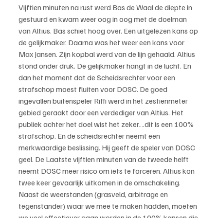
Vijftien minuten na rust werd Bas de Waal de diepte in 
gestuurd en kwam weer oog in oog met de doelman 
van Altius. Bas schiet hoog over. Een uitgelezen kans op 
de gelijkmaker. Daarna was het weer een kans voor 
Max Jansen. Zijn kopbal werd van de lijn gehaald. Altius 
stond onder druk. De gelijkmaker hangt in de lucht. En 
dan het moment dat de Scheidsrechter voor een 
strafschop moest fluiten voor DOSC. De goed 
ingevallen buitenspeler Riffi werd in het zestienmeter 
gebied geraakt door een verdediger van Altius. Het 
publiek achter het doel wist het zeker….dit is een 100% 
strafschop. En de scheidsrechter neemt een 
merkwaardige beslissing. Hij geeft de speler van DOSC 
geel. De Laatste vijftien minuten van de tweede helft 
neemt DOSC meer risico om iets te forceren. Altius kon 
twee keer gevaarlijk uitkomen in de omschakeling. 
Naast de weerstanden (grasveld, arbitrage en 
tegenstander) waar we mee te maken hadden, moeten 
we veel effectiever gaan worden in de 100% kansen die 