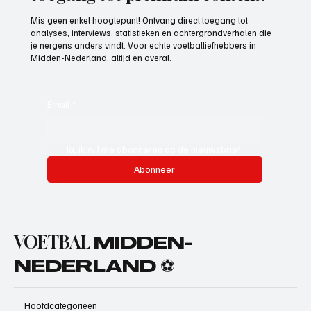
Mis geen enkel hoogtepunt! Ontvang direct toegang tot
analyses, interviews, statistieken en achtergrondverhalen die
je nergens anders vindt. Voor echte voetballiefhebbers in
Midden-Nederland, altijd en overal.
Email
*
Ja, ik wil me abonneren op de nieuwsbrief.
Abonneer
VOETBAL
MIDDEN-
NEDERLAND ⚽
Hoofdcategorieën