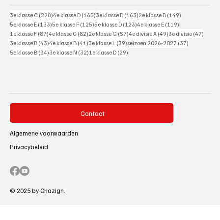
228 posts
165 posts
163 posts
149 posts
3e klasse C
(228)
4e klasse D
(165)
3e klasse D
(163)
2e klasse B
(149)
133 posts
125 posts
123 posts
119 posts
5e klasse E
(133)
5e klasse F
(125)
5e klasse D
(123)
4e klasse E
(119)
87 posts
82 posts
57 posts
49 posts
47 pos
1e klasse F
(87)
4e klasse C
(82)
2e klasse G
(57)
4e divisie A
(49)
3e divisie
(47)
43 posts
41 posts
39 posts
37 posts
3e klasse B
(43)
4e klasse B
(41)
3e klasse L
(39)
seizoen 2026-2027
(37)
34 posts
32 posts
29 posts
5e klasse B
(34)
3e klasse N
(32)
1e klasse D
(29)
Contact
Algemene voorwaarden
Privacybeleid
© 2025 by Chazign.