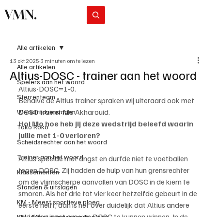
VMN.
Abonneer
Alle artikelen
13 okt 2025
3 minuten om te lezen
Alle artikelen
Altius-DOSC - trainer aan het woord
Spelers aan het woord
Altius-DOSC=1-0.
Sterrenteam
Behalve de Altius trainer spraken wij uiteraard ook met 
DOSC trainer Mo Akharouid.
Wedstrijdverslagen
Hoi Mo hoe heb jij deze wedstrijd beleefd waarin 
Toko Roko
jullie met 1-0 verloren?
Scheidsrechter aan het woord
Trainer aan het woord
Altius speelde met angst en durfde niet te voetballen 
tegen DOSC. Zij hadden de hulp van hun grensrechter 
Klassementen
om de vlijmscherpe aanvallen van DOSC in de kiem te 
Standen & uitslagen
smoren. Als het drie tot vier keer hetzelfde gebeurt in de 
KM - Meest sportieve ploeg
eerste helft, dan is het over duidelijk dat Altius andere 
middelen inzet om van DOSC te kunnen winnen. In de 
KM - Minst gepasseerde ploeg