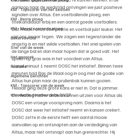
aanloop naar de wedstrijd ontvingen we juist positieve 
KM - Topscorer van het seizoen
signalen over Altius. Een voetballende ploeg, een 
KM - Beste ploeg
titelkandidaat erbij en een aantal goede voetballers. 
KM - Meest scorende ploeg
Dat maakt onze competitie en voetbal juist leuker. Het 
viel ons zwaar tegen.  We zagen een tegenstander die 
Bekervoetbal
angstig is en niet wilde voetballen. Het snel spelen van 
Ster van de week
de lange bal en dan maar hopen dat ie goed valt. Het 
Het gesprek
spelen op gras was in het voordeel van Altius. 
Vanaf minuut 1 neemt DOSC het initiatief. Binnen twee 
Reclame
minuten had Bas de Waal oog in oog met de goalie van 
Algemene berichten
Altius hun plan naar de prullenbak kunnen gooien. 
KM - Topscorer van de week
Helaas ging deze grote kans er niet in. Dat is jammer. 
Introductie donateurclubs 26/27
De middag had er anders kunnen uitzien voor Altius als 
DOSC een vroege voorsprong nam. Daarna is het 
DOSC dat weer het initiatief neemt en kansen creëert. 
DOSC zette in de eerste helft een aantal mooie 
aanvallen op en ontsnapten aan de verdediging van 
Altius, maar niet ontsnapt aan hun grensrechter. Hij 