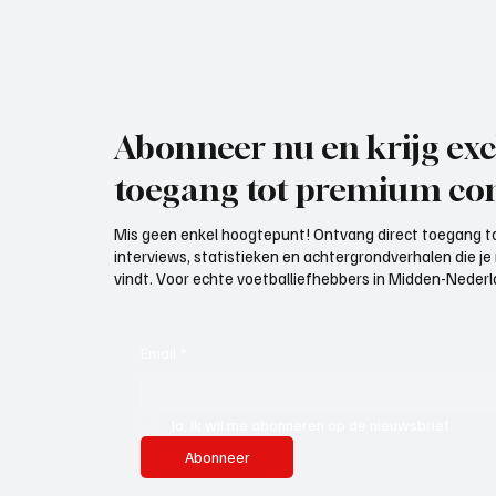
Abonneer nu en krijg exc
toegang tot premium con
Mis geen enkel hoogtepunt! Ontvang direct toegang to
interviews, statistieken en achtergrondverhalen die j
vindt. Voor echte voetballiefhebbers in Midden-Nederlan
Email
*
Ja, ik wil me abonneren op de nieuwsbrief.
Abonneer