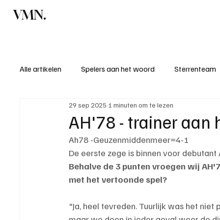
VMN.
Home
C
Alle artikelen
Spelers aan het woord
Sterrenteam
29 sep 2025
1 minuten om te lezen
Standen & uitslagen
KM - Meest sportieve ploeg
AH'78 - trainer aan 
Ah78 -Geuzenmiddenmeer=4-1
KM - Meest scorende ploeg
Bekervoetbal
S
De eerste zege is binnen voor debutant A
Behalve de 3 punten vroegen wij AH'7
met het vertoonde spel?
Introductie donateurclubs 26/27
"Ja, heel tevreden. Tuurlijk was het niet
maar we doen in ieder geval weer de d