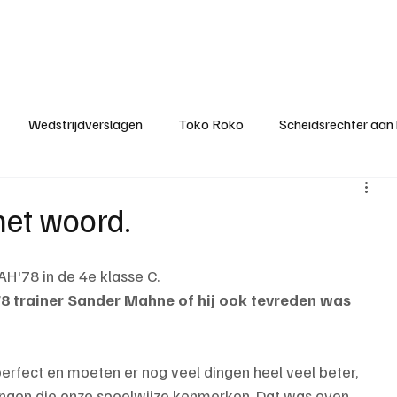
ategorieën
Donateurclubs
Sponsoren
Partners
Stichting MZS
Wedstrijdverslagen
Toko Roko
Scheidsrechter aan
KM - Minst gepasseerde ploeg
KM - Topscorer van het s
het woord.
ter van de week
Het gesprek
Reclame
Algemene be
H'78 in de 4e klasse C. 
8 trainer Sander Mahne of hij ook tevreden was 
 perfect en moeten er nog veel dingen heel veel beter, 
ingen die onze speelwijze kenmerken. Dat was even 