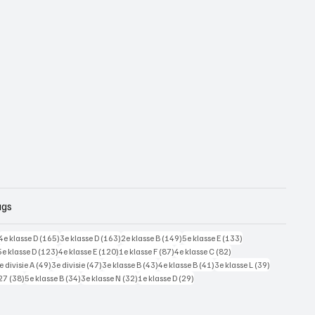
ags
228 posts
165 posts
163 posts
149 posts
133 posts
4e klasse D
(165)
3e klasse D
(163)
2e klasse B
(149)
5e klasse E
(133)
125 posts
123 posts
120 posts
87 posts
82 posts
5e klasse D
(123)
4e klasse E
(120)
1e klasse F
(87)
4e klasse C
(82)
7 posts
49 posts
47 posts
43 posts
41 posts
39 posts
e divisie A
(49)
3e divisie
(47)
3e klasse B
(43)
4e klasse B
(41)
3e klasse L
(39)
38 posts
34 posts
32 posts
29 posts
27
(38)
5e klasse B
(34)
3e klasse N
(32)
1e klasse D
(29)