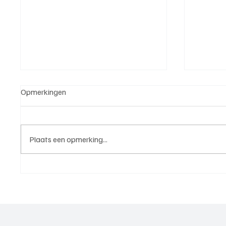
Opmerkingen
Plaats een opmerking...
Rik Klement(ASC Nieuwland),
Paul Ri
trainer aan het woord
trainer