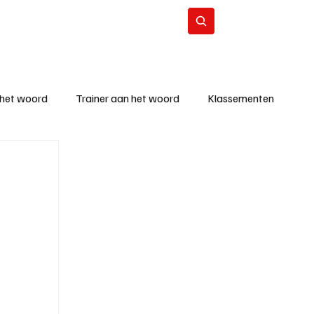
Contact
Abonneer
 het woord
Trainer aan het woord
Klassementen
eizoen
KM - Beste ploeg
richten
KM - Topscorer van de week