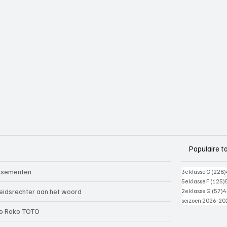
Populaire t
ssementen
3e klasse C
(228)
5e klasse F
(125)
5
eidsrechter aan het woord
2e klasse G
(57)
4
seizoen 2026-20
o Roko TOTO