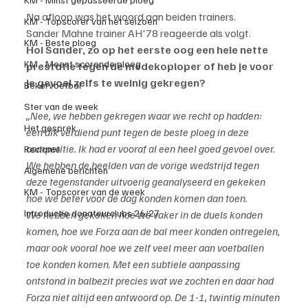
Na afloop was het woord aan beiden trainers.
KM - Topscorer van het seizoen
Sander Mahne trainer AH'78 reageerde als volgt.
KM - Beste ploeg
Hoi Sander, zo op het eerste oog een hele nette 
KM - Meest scorende ploeg
prestatie tegen de medekoploper of heb je voor 
je gevoel zelfs te weinig gekregen?
Bekervoetbal
Ster van de week
„Nee, we hebben gekregen waar we recht op hadden: 
Het gesprek
een dik verdiend punt tegen de beste ploeg in deze 
competitie. Ik had er vooraf al een heel goed gevoel over. 
Reclame
We hebben de beelden van de vorige wedstrijd tegen 
Algemene berichten
deze tegenstander uitvoerig geanalyseerd en gekeken 
KM - Topscorer van de week
hoe we beter voor de dag konden komen dan toen.
Introductie donateurclubs 26/27
We hebben gekeken hoe we vaker in de duels konden 
komen, hoe we Forza aan de bal meer konden ontregelen, 
maar ook vooral hoe we zelf veel meer aan voetballen 
toe konden komen. Met een subtiele aanpassing 
ontstond in balbezit precies wat we zochten en daar had 
Forza niet altijd een antwoord op. De 1-1, twintig minuten 