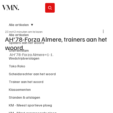
VMN.
Abonneer
Alle artikelen
23 mrt
2 minuten om te lezen
Alle artikelen
AH'78-Forza Almere, trainers aan het
Spelers aan het woord
woord.
Sterrenteam
AH'78-Forza Almere=1-1.
Wedstrijdverslagen
Toko Roko
Scheidsrechter aan het woord
Trainer aan het woord
Klassementen
Standen & uitslagen
KM - Meest sportieve ploeg
KM - Minst gepasseerde ploeg