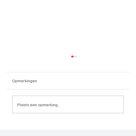
Opmerkingen
Plaats een opmerking...
Paul Richard(De Posthoorn), trainer aan het
woord