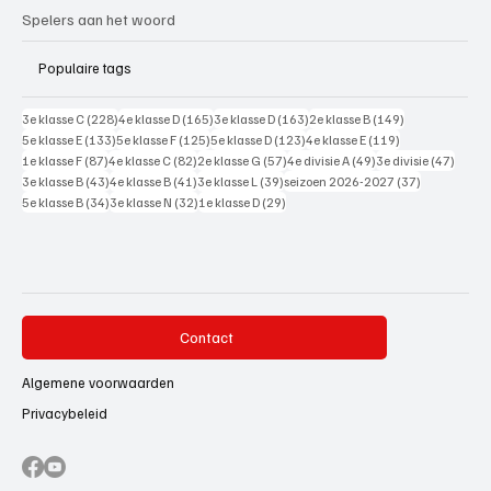
Spelers aan het woord
Populaire tags
228 posts
165 posts
163 posts
149 posts
3e klasse C
(228)
4e klasse D
(165)
3e klasse D
(163)
2e klasse B
(149)
133 posts
125 posts
123 posts
119 posts
5e klasse E
(133)
5e klasse F
(125)
5e klasse D
(123)
4e klasse E
(119)
87 posts
82 posts
57 posts
49 posts
47 pos
1e klasse F
(87)
4e klasse C
(82)
2e klasse G
(57)
4e divisie A
(49)
3e divisie
(47)
43 posts
41 posts
39 posts
37 posts
3e klasse B
(43)
4e klasse B
(41)
3e klasse L
(39)
seizoen 2026-2027
(37)
34 posts
32 posts
29 posts
5e klasse B
(34)
3e klasse N
(32)
1e klasse D
(29)
Contact
Algemene voorwaarden
Privacybeleid