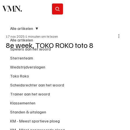
VMN.
Abonneer
Alle artikelen
17 nov 2025
1 minuten om te lezen
Alle artikelen
8e week, TOKO ROKO toto 8
Spelers aan het woord
Sterrenteam
Wedstrijdverslagen
Toko Roko
Scheidsrechter aan het woord
Trainer aan het woord
Klassementen
Standen & uitslagen
KM - Meest sportieve ploeg
KM - Minst gepasseerde ploeg