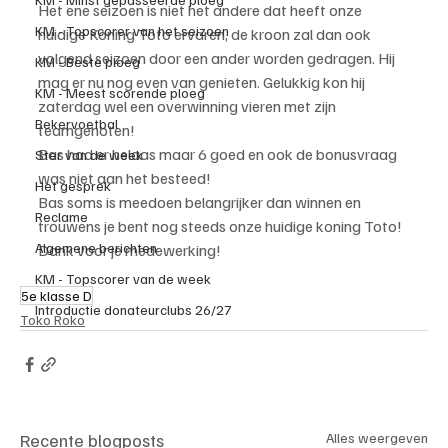
Het ene seizoen is niet het andere dat heeft onze 
KM - Topscorer van het seizoen
huidige Koning Toto ervaren, de kroon zal dan ook 
volgend seizoen door een ander worden gedragen. Hij 
KM - Beste ploeg
mag er nu nog even van genieten. Gelukkig kon hij 
KM - Meest scorende ploeg
zaterdag wel een overwinning vieren met zijn 
Bekervoetbal
teamgenoten!
Bas had er helaas maar 6 goed en ook de bonusvraag 
Ster van de week
was niet aan het besteed!
Het gesprek
Bas soms is meedoen belangrijker dan winnen en 
Reclame
trouwens je bent nog steeds onze huidige koning Toto!
Algemene berichten
Dank voor je medewerking!
KM - Topscorer van de week
5e klasse D
Introductie donateurclubs 26/27
Toko Roko
Recente blogposts
Alles weergeven