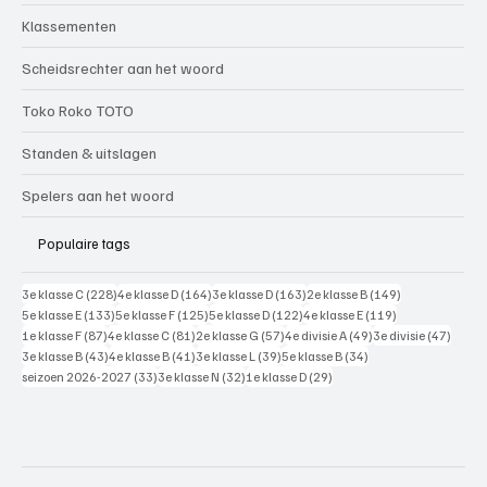
Klassementen
Scheidsrechter aan het woord
Toko Roko TOTO
Standen & uitslagen
Spelers aan het woord
Populaire tags
228 posts
164 posts
163 posts
149 posts
3e klasse C
(228)
4e klasse D
(164)
3e klasse D
(163)
2e klasse B
(149)
133 posts
125 posts
122 posts
119 posts
5e klasse E
(133)
5e klasse F
(125)
5e klasse D
(122)
4e klasse E
(119)
87 posts
81 posts
57 posts
49 posts
47 pos
1e klasse F
(87)
4e klasse C
(81)
2e klasse G
(57)
4e divisie A
(49)
3e divisie
(47)
43 posts
41 posts
39 posts
34 posts
3e klasse B
(43)
4e klasse B
(41)
3e klasse L
(39)
5e klasse B
(34)
33 posts
32 posts
29 posts
seizoen 2026-2027
(33)
3e klasse N
(32)
1e klasse D
(29)