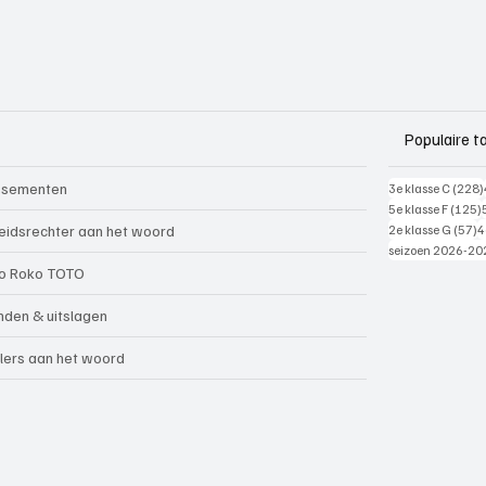
Populaire t
ssementen
3e klasse C
(228)
5e klasse F
(125)
5
eidsrechter aan het woord
2e klasse G
(57)
4
seizoen 2026-20
o Roko TOTO
nden & uitslagen
lers aan het woord