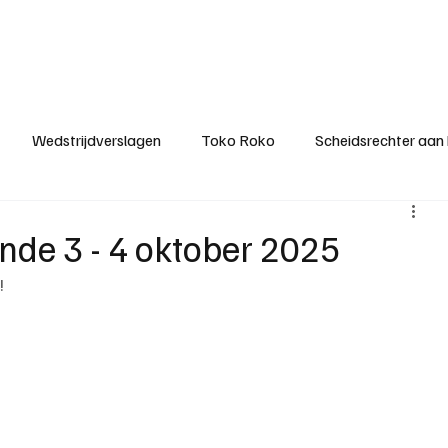
ategorieën
Donateurclubs
Sponsoren
Partners
Stichting MZS
Wedstrijdverslagen
Toko Roko
Scheidsrechter aan
KM - Minst gepasseerde ploeg
KM - Topscorer van het s
onde 3 - 4 oktober 2025
!
ter van de week
Het gesprek
Reclame
Algemene be