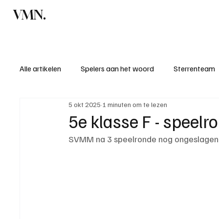
VMN.
Home
C
Alle artikelen
Spelers aan het woord
Sterrenteam
5 okt 2025
1 minuten om te lezen
Standen & uitslagen
KM - Meest sportieve ploeg
5e klasse F - speelr
SVMM na 3 speelronde nog ongeslagen
KM - Meest scorende ploeg
Bekervoetbal
S
Introductie donateurclubs 26/27