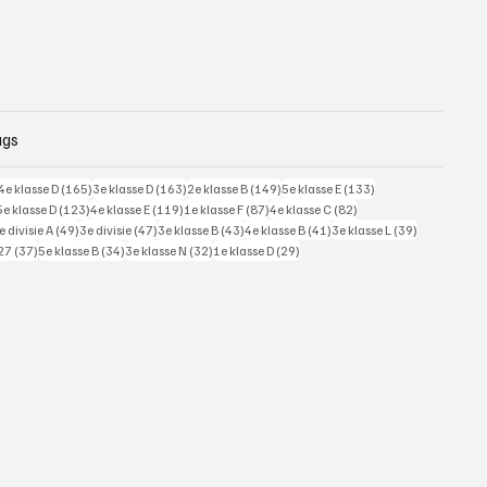
ags
228 posts
165 posts
163 posts
149 posts
133 posts
4e klasse D
(165)
3e klasse D
(163)
2e klasse B
(149)
5e klasse E
(133)
125 posts
123 posts
119 posts
87 posts
82 posts
5e klasse D
(123)
4e klasse E
(119)
1e klasse F
(87)
4e klasse C
(82)
7 posts
49 posts
47 posts
43 posts
41 posts
39 posts
e divisie A
(49)
3e divisie
(47)
3e klasse B
(43)
4e klasse B
(41)
3e klasse L
(39)
37 posts
34 posts
32 posts
29 posts
27
(37)
5e klasse B
(34)
3e klasse N
(32)
1e klasse D
(29)