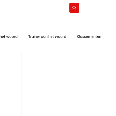
Contact
Abonneer
 het woord
Trainer aan het woord
Klassementen
eizoen
KM - Beste ploeg
richten
KM - Topscorer van de week