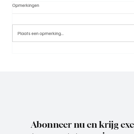
Opmerkingen
Plaats een opmerking...
5e klasse B(West 2),
4e divi
speelronde 25, 23 mei 2026
mei 20
Abonneer nu en krijg exc