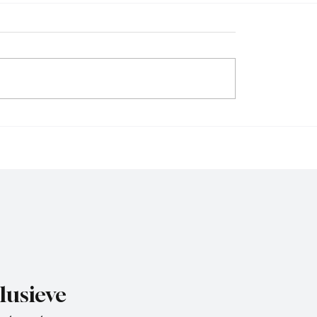
sie D, speelronde 30, 23
4e divisie A, speelronde
26
mei 2026.
lusieve