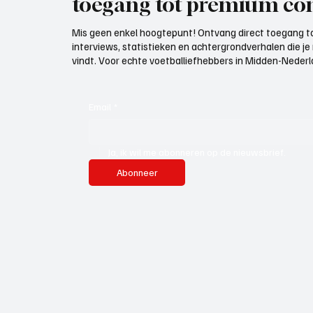
toegang tot premium con
Mis geen enkel hoogtepunt! Ontvang direct toegang to
interviews, statistieken en achtergrondverhalen die j
vindt. Voor echte voetballiefhebbers in Midden-Nederlan
Email
*
Ja, ik wil me abonneren op de nieuwsbrief.
Abonneer