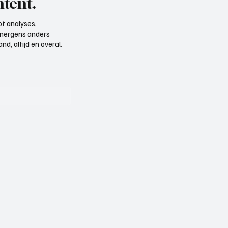
tent.
t analyses,
e nergens anders
d, altijd en overal.