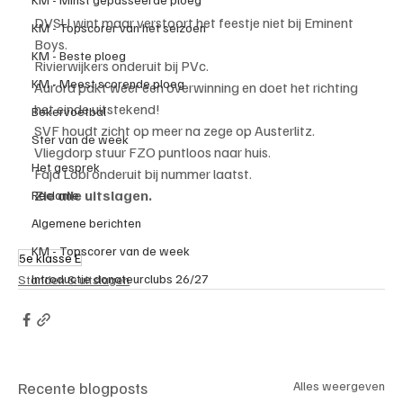
DVSU wint maar verstoort het feestje niet bij Eminent 
KM - Topscorer van het seizoen
Boys.
KM - Beste ploeg
Rivierwijkers onderuit bij PVc.
KM - Meest scorende ploeg
Aurora pakt weer een overwinning en doet het richting 
het einde uitstekend!
Bekervoetbal
SVF houdt zicht op meer na zege op Austerlitz.
Ster van de week
Vliegdorp stuur FZO puntloos naar huis.
Het gesprek
Faja Lobi onderuit bij nummer laatst.
Zie alle uitslagen.
Reclame
Algemene berichten
KM - Topscorer van de week
5e klasse E
Introductie donateurclubs 26/27
Standen & uitslagen
Recente blogposts
Alles weergeven