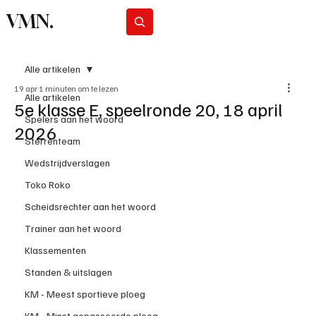
VMN.
Abonneer
Alle artikelen
19 apr
1 minuten om te lezen
Alle artikelen
5e klasse E, speelronde 20, 18 april
Spelers aan het woord
2026
Sterrenteam
Wedstrijdverslagen
Toko Roko
Scheidsrechter aan het woord
Trainer aan het woord
Klassementen
Standen & uitslagen
KM - Meest sportieve ploeg
KM - Minst gepasseerde ploeg