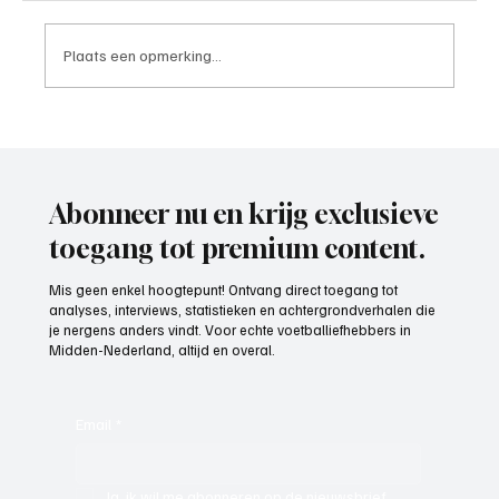
Plaats een opmerking...
4e divisie D, speelronde 30, 23 mei 2026
Abonneer nu en krijg exclusieve
toegang tot premium content.
Mis geen enkel hoogtepunt! Ontvang direct toegang tot
analyses, interviews, statistieken en achtergrondverhalen die
je nergens anders vindt. Voor echte voetballiefhebbers in
Midden-Nederland, altijd en overal.
Email
*
Ja, ik wil me abonneren op de nieuwsbrief.