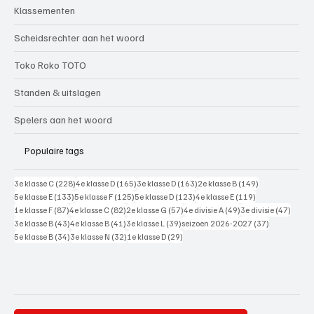
Klassementen
Scheidsrechter aan het woord
Toko Roko TOTO
Standen & uitslagen
Spelers aan het woord
Populaire tags
228 posts
165 posts
163 posts
149 posts
3e klasse C
(228)
4e klasse D
(165)
3e klasse D
(163)
2e klasse B
(149)
133 posts
125 posts
123 posts
119 posts
5e klasse E
(133)
5e klasse F
(125)
5e klasse D
(123)
4e klasse E
(119)
87 posts
82 posts
57 posts
49 posts
47 pos
1e klasse F
(87)
4e klasse C
(82)
2e klasse G
(57)
4e divisie A
(49)
3e divisie
(47)
43 posts
41 posts
39 posts
37 posts
3e klasse B
(43)
4e klasse B
(41)
3e klasse L
(39)
seizoen 2026-2027
(37)
34 posts
32 posts
29 posts
5e klasse B
(34)
3e klasse N
(32)
1e klasse D
(29)