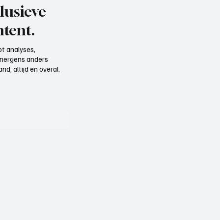
lusieve
tent.
t analyses,
e nergens anders
d, altijd en overal.