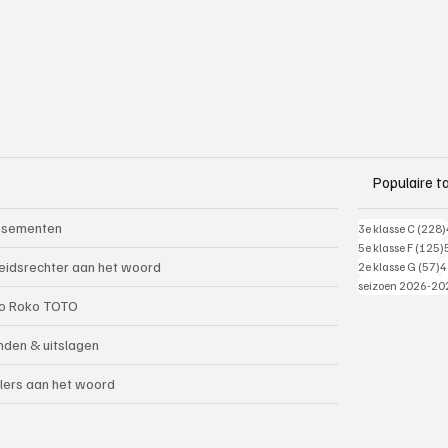
Populaire t
ssementen
3e klasse C
(228)
5e klasse F
(125)
5
eidsrechter aan het woord
2e klasse G
(57)
4
seizoen 2026-20
o Roko TOTO
nden & uitslagen
lers aan het woord