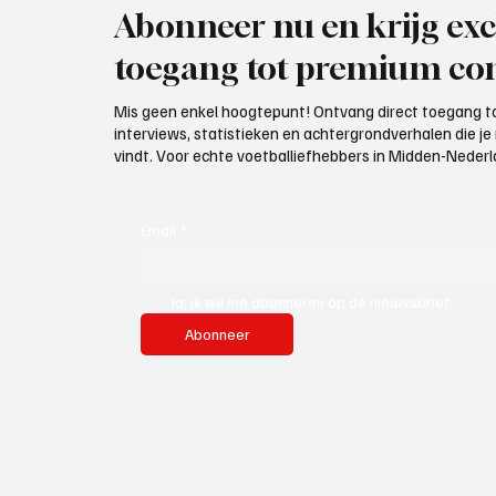
Abonneer nu en krijg exc
toegang tot premium con
Mis geen enkel hoogtepunt! Ontvang direct toegang to
interviews, statistieken en achtergrondverhalen die j
vindt. Voor echte voetballiefhebbers in Midden-Nederlan
Email
*
Ja, ik wil me abonneren op de nieuwsbrief.
Abonneer