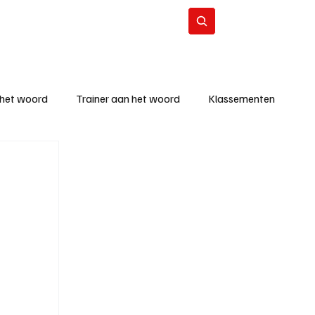
Contact
Abonneer
 het woord
Trainer aan het woord
Klassementen
eizoen
KM - Beste ploeg
richten
KM - Topscorer van de week