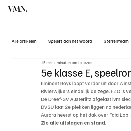
VMN.
Home
C
Alle artikelen
Spelers aan het woord
Sterrenteam
15 mrt
1 minuten om te lezen
Standen & uitslagen
KM - Meest sportieve ploeg
5e klasse E, speelr
Eminent Boys loopt verder uit door winst
KM - Meest scorende ploeg
Bekervoetbal
S
Rivierwijkers eindelijk de zege, FZO is v
De Dreef-SV Austerlitz afgelast ivm slec
DVSU laat 2e plekken liggen na nederlaa
Introductie donateurclubs 26/27
Aurora heerst op het dak over Faja Lobi.
Zie alle uitslagen en stand.