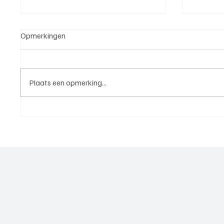
Opmerkingen
Plaats een opmerking...
5e klasse B(West 2),
4e divi
speelronde 25, 23 mei 2026
mei 20