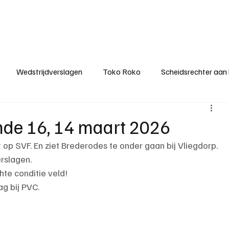
ategorieën
Donateurclubs
Sponsoren
Partners
Stichting MZS
Wedstrijdverslagen
Toko Roko
Scheidsrechter aan
KM - Minst gepasseerde ploeg
KM - Topscorer van het s
onde 16, 14 maart 2026
 op SVF. En ziet Brederodes te onder gaan bij Vliegdorp.
ter van de week
Het gesprek
Reclame
Algemene be
erslagen.
hte conditie veld!
g bij PVC.