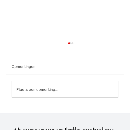
Opmerkingen
Plaats een opmerking...
4e divisie D, speelronde 30, 23 mei 2026