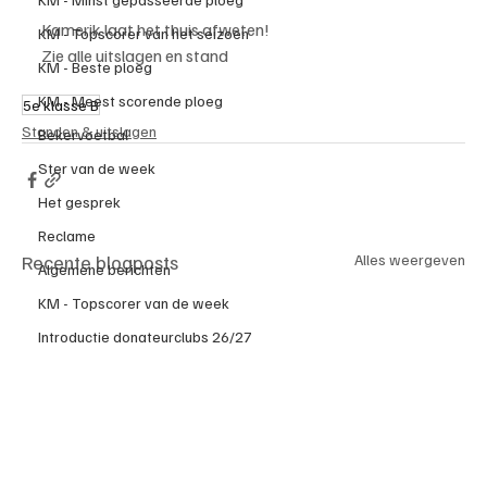
Kamerik laat het thuis afweten!
KM - Topscorer van het seizoen
Zie alle uitslagen en stand
KM - Beste ploeg
KM - Meest scorende ploeg
5e klasse B
Standen & uitslagen
Bekervoetbal
Ster van de week
Het gesprek
Reclame
Recente blogposts
Alles weergeven
Algemene berichten
KM - Topscorer van de week
Introductie donateurclubs 26/27