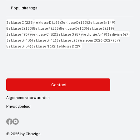
Populaire tags
228 posts
165 posts
163 posts
149 posts
3e klasse C
(228)
4e klasse D
(165)
3e klasse D
(163)
2e klasse B
(149)
133 posts
125 posts
123 posts
119 posts
5e klasse E
(133)
5e klasse F
(125)
5e klasse D
(123)
4e klasse E
(119)
87 posts
82 posts
57 posts
49 posts
47 pos
1e klasse F
(87)
4e klasse C
(82)
2e klasse G
(57)
4e divisie A
(49)
3e divisie
(47)
43 posts
41 posts
39 posts
37 posts
3e klasse B
(43)
4e klasse B
(41)
3e klasse L
(39)
seizoen 2026-2027
(37)
34 posts
32 posts
29 posts
5e klasse B
(34)
3e klasse N
(32)
1e klasse D
(29)
Contact
Algemene voorwaarden
Privacybeleid
© 2025 by Chazign.