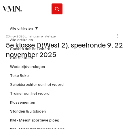
VMN.
Abonneer
Alle artikelen
23 nov 2025
1 minuten om te lezen
Alle artikelen
5e klasse D(West 2), speelronde 9, 22
Spelers aan het woord
november 2025
Sterrenteam
Wedstrijdverslagen
Toko Roko
Scheidsrechter aan het woord
Trainer aan het woord
Klassementen
Standen & uitslagen
KM - Meest sportieve ploeg
KM - Minst gepasseerde ploeg